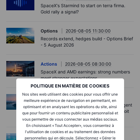
SpaceX's Starmind to start on terra firma.
Gold rally a signal?
Options
2026-08-05 11:30:00
Records extend, hedges build - Options Brief
- 5 August 2026
Actions
2026-08-05 08:30:00
SpaceX and AMD earnings: strong numbers
meet stronger expectations
POLITIQUE EN MATIÈRE DE COOKIES
Nos sites web utilisent des cookies pour vous offrir une
Macro
2026-08-05 06:02:00
meilleure expérience de navigation en permettant, en
Point de marché – Les records se prolongent
optimisant et en analysant les opérations du site, ainsi
sur fond d’espoirs d’un accord sur le détroit
que pour fournir un contenu publicitaire personnalisé et
d’Hormuz – 5 août 2026
vous permettre de vous connecter aux médias sociaux.
En choisissant « Tout Accepter», vous consentez à
l'utilisation de cookies et au traitement des données
Options
2026-08-04 11:55:00
personnelles qui en découle. Sélectionnez « Gérer le