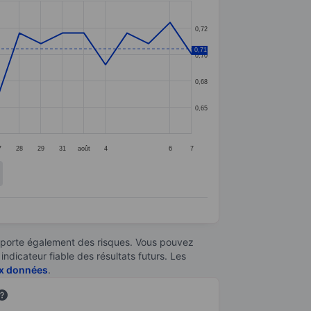
0,72
0,71
0,70
0,68
0,65
7
28
29
31
août
4
6
7
omporte également des risques. Vous pouvez
ndicateur fiable des résultats futurs. Les
aux données
.