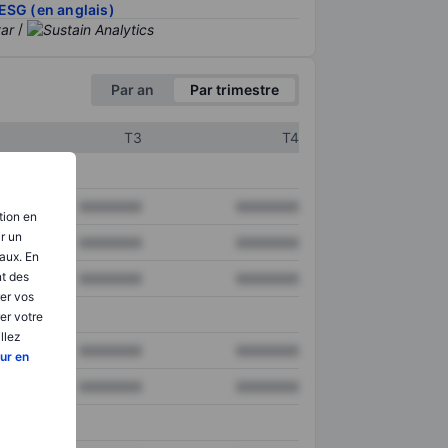
ESG (en anglais)
/
Par an
Par trimestre
T3
T4
XXXXXXX
XXXXXXX
tion en
ir un
XXXXXXX
XXXXXXX
aux. En
nt des
XXXXXXX
XXXXXXX
er vos
er votre
llez
XXXXXXX
XXXXXXX
ur en
XXXXXXX
XXXXXXX