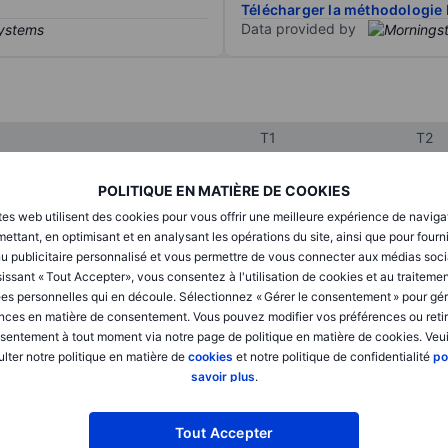
Télécharger la méthodologie 
Data provided by
T1
T2
POLITIQUE EN MATIÈRE DE COOKIES
XXXXXXX
XXXXXXX
tes web utilisent des cookies pour vous offrir une meilleure expérience de naviga
ettant, en optimisant et en analysant les opérations du site, ainsi que pour fourn
XXXXXXX
XXXXXXX
u publicitaire personnalisé et vous permettre de vous connecter aux médias soci
issant « Tout Accepter», vous consentez à l'utilisation de cookies et au traiteme
XXXXXXX
XXXXXXX
es personnelles qui en découle. Sélectionnez « Gérer le consentement » pour gér
nces en matière de consentement. Vous pouvez modifier vos préférences ou retir
sentement à tout moment via notre page de politique en matière de cookies. Veui
XXXXXXX
XXXXXXX
lter notre politique en matière de
cookies
et notre politique de confidentialité
po
savoir plus
.
XXXXXXX
XXXXXXX
Tout Accepter