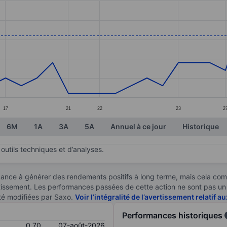
ories.
s. Data ranges from 0.63 to 0.73.
17
21
22
23
2
6M
1A
3A
5A
Annuel à ce jour
Historique
outils techniques et d’analyses.
ndance à générer des rendements positifs à long terme, mais cela c
stissement. Les performances passées de cette action ne sont pas un i
té modifiées par Saxo.
Voir l’intégralité de l’avertissement relatif 
Performances historiques
0,70
07-août-2026