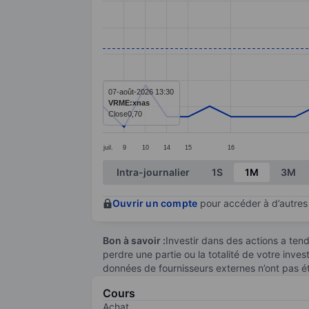
Line chart with 34 data points.
The chart has 1 X axis displaying categ
The chart has 1 Y axis displaying value
07-août-2026 13:30
VRME:xnas
Close
0,70
juil.
9
10
14
15
16
End of interactive chart.
Intra-journalier
1S
1M
3M
Ouvrir un compte
pour accéder à d’autres 
Bon à savoir :
Investir dans des actions a te
perdre une partie ou la totalité de votre inve
données de fournisseurs externes n’ont pas é
Cours
Achat