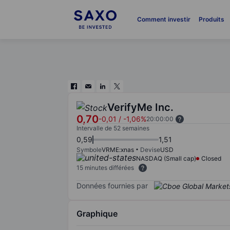
Comment investir
Produits
VerifyMe Inc.
0,70
-0,01
/
-1,06%
20:00:00
Intervalle de 52 semaines
0,59
1,51
Symbole
VRME:xnas
Devise
USD
NASDAQ (Small cap)
Closed
15 minutes différées
Données fournies par
Graphique
Chart