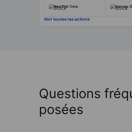
NextPlat Corp
Currenc G
Voir toutes les actions
Questions fré
posées