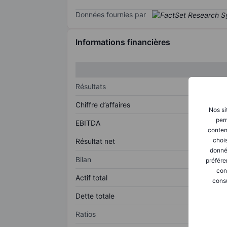
Données fournies par
Informations financières
Résultats
Chiffre d’affaires
Nos si
perm
EBITDA
conten
chois
Résultat net
donné
Bilan
préfére
con
Actif total
consu
Dette totale
Ratios