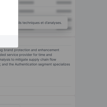
XXXXXXX
XXXXXXX
XXXXXXX
XXXXXXX
XXXXXXX
XXXXXXX
’autres outils techniques et d’analyses.
XXXXXXX
XXXXXXX
iding brand protection and enhancement
ded service provider for time and
alysis to mitigate supply chain flow
es; and the Authentication segment specializes