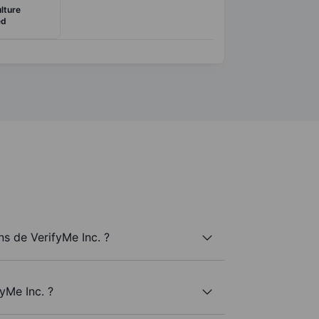
lture
ed
s de VerifyMe Inc. ?
yMe Inc. ?