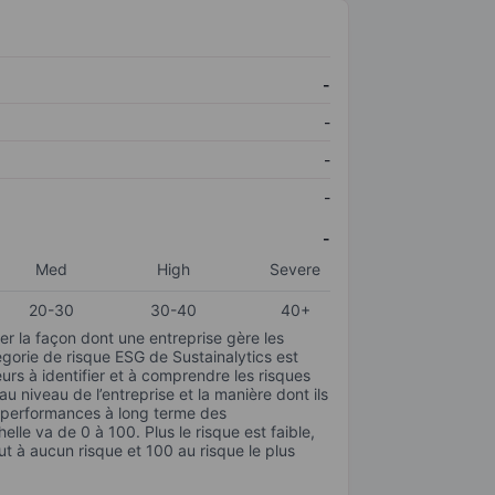
-
-
-
-
-
Med
High
Severe
20-30
30-40
40+
r la façon dont une entreprise gère les
gorie de risque ESG de Sustainalytics est
urs à identifier et à comprendre les risques
 niveau de l’entreprise et la manière dont ils
s performances à long terme des
elle va de 0 à 100. Plus le risque est faible,
ut à aucun risque et 100 au risque le plus