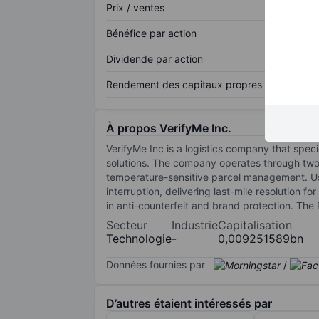
Prix / ventes
Bénéfice par action
Dividende par action
Rendement des capitaux propres
À propos VerifyMe Inc.
VerifyMe Inc is a logistics company that spec
solutions. The company operates through two 
temperature-sensitive parcel management. Usin
interruption, delivering last-mile resolution 
in anti-counterfeit and brand protection. The 
Secteur
Industrie
Capitalisation
Technologie
-
0,009251589bn
Données fournies par
/
D’autres étaient intéressés par