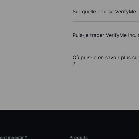
Sur quelle bourse VerifyMe I
Puis-je trader VerifyMe Inc.
Où puis-je en savoir plus su
?
t investir ?
Produits