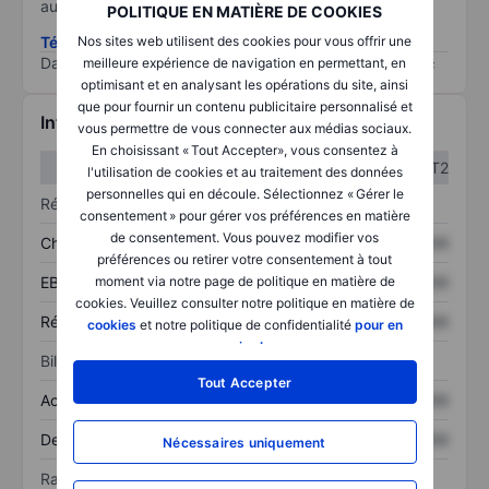
au risque le plus élevé).
POLITIQUE EN MATIÈRE DE COOKIES
Nos sites web utilisent des cookies pour vous offrir une
Télécharger la méthodologie ESG (en anglais)
Data provided by
/
meilleure expérience de navigation en permettant, en
optimisant et en analysant les opérations du site, ainsi
que pour fournir un contenu publicitaire personnalisé et
Informations financières
vous permettre de vous connecter aux médias sociaux.
En choisissant « Tout Accepter», vous consentez à
T1
T2
l'utilisation de cookies et au traitement des données
personnelles qui en découle. Sélectionnez « Gérer le
Résultats
consentement » pour gérer vos préférences en matière
de consentement. Vous pouvez modifier vos
Chiffre d’affaires
XXXXXXX
XXXXXXX
préférences ou retirer votre consentement à tout
moment via notre page de politique en matière de
EBITDA
XXXXXXX
XXXXXXX
cookies. Veuillez consulter notre politique en matière de
Résultat net
XXXXXXX
XXXXXXX
cookies
et notre politique de confidentialité
pour en
savoir plus
.
Bilan
Tout Accepter
Actif total
XXXXXXX
XXXXXXX
Dette totale
XXXXXXX
XXXXXXX
Nécessaires uniquement
Ratios