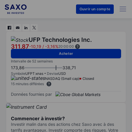
Ouvrir un compte
UFP Technologies Inc.
311,87
-10,19
/
-3,16%
20:00:00
Acheter
Intervalle de 52 semaines
173,86
338,71
Symbole
UFPT:xnas
Devise
USD
NASDAQ (Small cap)
Closed
15 minutes différées
Données fournies par
Commencer à investir?
Investir malin dans des actions chez Saxo avec à des
tarrifs avantageux. Investir comporte des risques. Votre