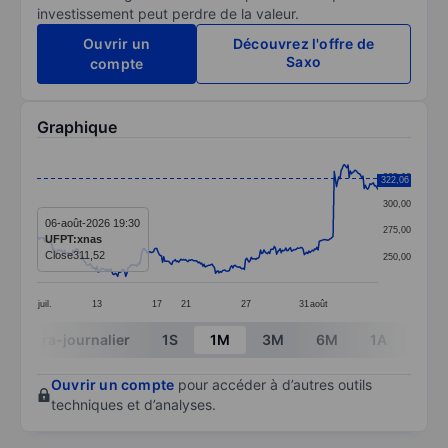
investissement peut perdre de la valeur.
Ouvrir un
Découvrez l'offre de
Saxo
compte
Graphique
Chart
325,00
322,06
Line chart with 297 data points.
300,00
The chart has 1 X axis displaying categories.
06-août-2026 19:30
275,00
UFPT:xnas
The chart has 1 Y axis displaying values. Data ranges
Close
311,52
250,00
juil.
13
17
21
27
31
août
End of interactive chart.
Intra-journalier
1S
1M
3M
6M
1A
3A
Ouvrir un compte
pour accéder à d’autres outils
techniques et d’analyses.