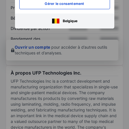
Gérer le consentement
Prix / ventes
XXXXXXX
XXXXXXX
Bénéfice par action
XXXXXXX
XXXXXXX
Belgique
Dividende par action
XXXXXXX
XXXXXXX
Rendement des
XXXXXXX
XXXXXXX
capitaux propres
Ouvrir un compte
pour accéder à d’autres outils
techniques et d’analyses.
À propos UFP Technologies Inc.
UFP Technologies Inc is a contract development and
manufacturing organization that specializes in single-use
and single-patient medical devices. The company
manufactures its products by converting raw materials
using laminating, molding, radio frequency, and impulse
welding, and fabricating manufacturing techniques. It is
an important link in the medical device supply chain and
a valued outsource partner to many of the top medical
device manufacturers in the world. The company's