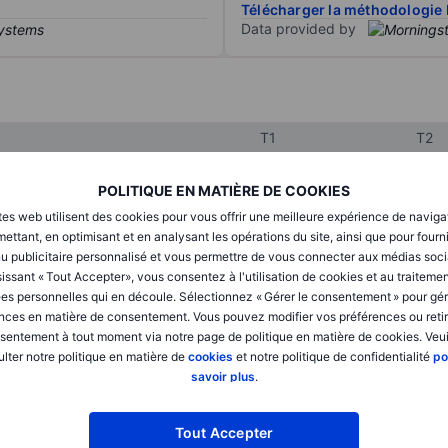
Télécharger la méthodologie 
Data provided by
T1
T2
POLITIQUE EN MATIÈRE DE COOKIES
XXXXXXX
XXXXXXX
tes web utilisent des cookies pour vous offrir une meilleure expérience de naviga
ettant, en optimisant et en analysant les opérations du site, ainsi que pour fourn
XXXXXXX
XXXXXXX
u publicitaire personnalisé et vous permettre de vous connecter aux médias soci
issant « Tout Accepter», vous consentez à l'utilisation de cookies et au traiteme
XXXXXXX
XXXXXXX
es personnelles qui en découle. Sélectionnez « Gérer le consentement » pour gér
nces en matière de consentement. Vous pouvez modifier vos préférences ou retir
sentement à tout moment via notre page de politique en matière de cookies. Veui
XXXXXXX
XXXXXXX
lter notre politique en matière de
cookies
et notre politique de confidentialité
po
savoir plus
.
XXXXXXX
XXXXXXX
Tout Accepter