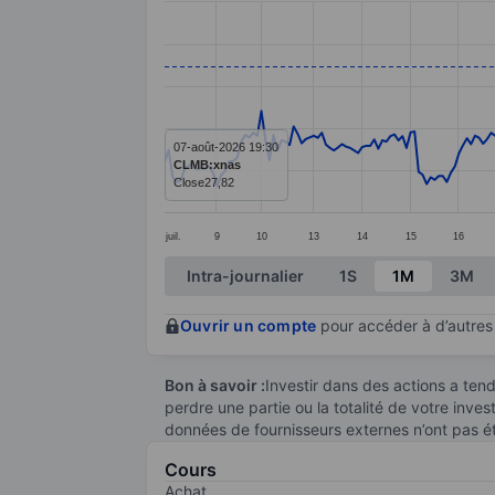
Line chart with 280 data points.
The chart has 1 X axis displaying categ
The chart has 1 Y axis displaying value
07-août-2026 19:30
CLMB:xnas
Close
27,82
juil.
9
10
13
14
15
16
End of interactive chart.
Intra-journalier
1S
1M
3M
Ouvrir un compte
pour accéder à d’autres 
Bon à savoir :
Investir dans des actions a te
perdre une partie ou la totalité de votre inve
données de fournisseurs externes n’ont pas é
Cours
Achat