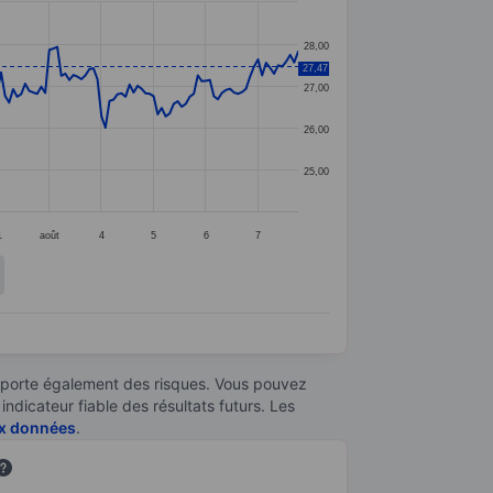
28,00
27,47
27,00
26,00
25,00
1
août
4
5
6
7
omporte également des risques. Vous pouvez
ndicateur fiable des résultats futurs. Les
aux données
.