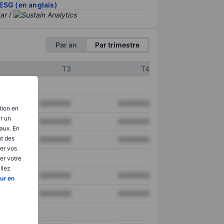
ESG (en anglais)
/
Par an
Par trimestre
T3
T4
XXXXXXX
XXXXXXX
tion en
ir un
XXXXXXX
XXXXXXX
aux. En
nt des
XXXXXXX
XXXXXXX
er vos
er votre
llez
XXXXXXX
XXXXXXX
ur en
XXXXXXX
XXXXXXX