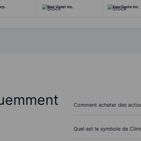
orp.
Red Violet Inc.
EverQuote Inc.
quemment
Comment acheter des actions
Quel est le symbole de Climb