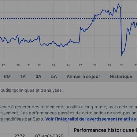
ories.
s. Data ranges from 24.27 to 28.73.
17
20
21
22
23
24
27
28
29
30
3
6M
1A
3A
5A
Annuel à ce jour
Historique
outils techniques et d’analyses.
ndance à générer des rendements positifs à long terme, mais cela c
stissement. Les performances passées de cette action ne sont pas un i
té modifiées par Saxo.
Voir l’intégralité de l’avertissement relatif 
Performances historiques
27,72
07-août-2026