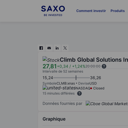
Comment investir
Produits
Climb Global Solutions In
27,81
+0,34
/
+1,24%
20:00:00
Intervalle de 52 semaines
15,24
36,26
Symbole
CLMB:xnas
Devise
USD
NASDAQ
Closed
15 minutes différées
Données fournies par
Graphique
Chart