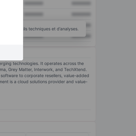
XXXXXXX
XXXXXXX
XXXXXXX
XXXXXXX
XXXXXXX
XXXXXXX
’autres outils techniques et d’analyses.
XXXXXXX
XXXXXXX
erging technologies. It operates across the
gma, Grey Matter, Interwork, and TechXtend.
 software to corporate resellers, value-added
ent is a cloud solutions provider and value-