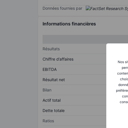
Données fournies par
Informations financières
Résultats
Chiffre d’affaires
Nos si
perm
EBITDA
conten
chois
Résultat net
donné
Bilan
préfére
con
Actif total
consu
Dette totale
Ratios