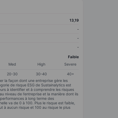
13,19
-
-
-
Faible
Med
High
Severe
20-30
30-40
40+
r la façon dont une entreprise gère les
gorie de risque ESG de Sustainalytics est
urs à identifier et à comprendre les risques
 niveau de l’entreprise et la manière dont ils
s performances à long terme des
elle va de 0 à 100. Plus le risque est faible,
ut à aucun risque et 100 au risque le plus