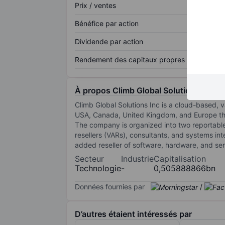
Prix / ventes
Bénéfice par action
Dividende par action
Rendement des capitaux propres
À propos Climb Global Solutions Inc.
Climb Global Solutions Inc is a cloud-based, 
USA, Canada, United Kingdom, and Europe thro
The company is organized into two reportable
resellers (VARs), consultants, and systems in
added reseller of software, hardware, and se
Secteur
Industrie
Capitalisation
Technologie
-
0,505888866bn
Données fournies par
/
D’autres étaient intéressés par