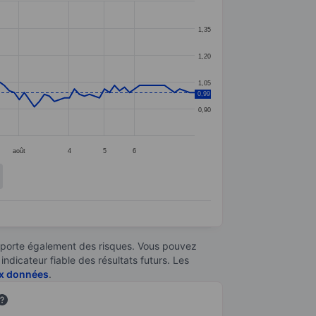
1,35
1,20
1,05
0,99
0,90
août
4
5
6
omporte également des risques. Vous pouvez
ndicateur fiable des résultats futurs. Les
aux données
.