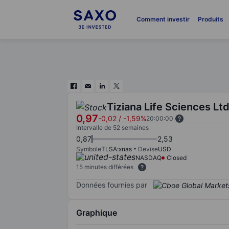
Comment investir
Produits
Tiziana Life Sciences Lt
0,97
-0,02
/
-1,59%
20:00:00
Intervalle de 52 semaines
0,87
2,53
Symbole
TLSA:xnas
Devise
USD
NASDAQ
Closed
15 minutes différées
Données fournies par
Graphique
Chart