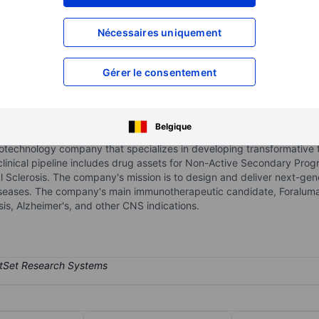
XXXXXXX
XXXXXXX
Nécessaires uniquement
XXXXXXX
XXXXXXX
XXXXXXX
XXXXXXX
Ouvrir un compte
pour accéder à d
Gérer le consentement
XXXXXXX
XXXXXXX
Belgique
ADR
 biotechnology company that specializes in developing transformative
inical pipeline includes drug assets for Non-Active Secondary Progre
l Sclerosis. The company's mission is to design and deliver next-ge
seases. The company's main immunotherapeutic candidate, Foraluma
is, Alzheimer's, and other CNS indications.