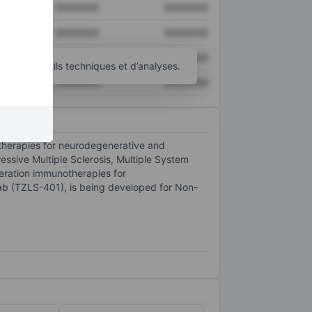
XXXXXXX
XXXXXXX
XXXXXXX
XXXXXXX
XXXXXXX
XXXXXXX
’autres outils techniques et d’analyses.
XXXXXXX
XXXXXXX
 therapies for neurodegenerative and
ssive Multiple Sclerosis, Multiple System
neration immunotherapies for
b (TZLS-401), is being developed for Non-