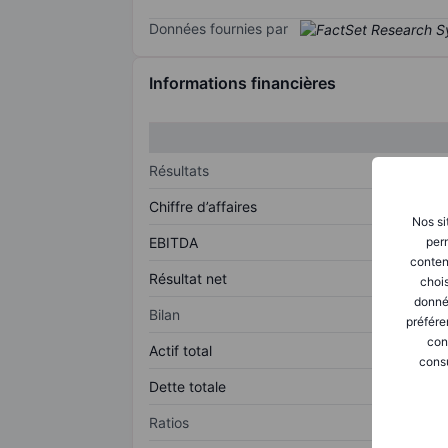
Données fournies par
Informations financières
Résultats
Chiffre d’affaires
Nos si
perm
EBITDA
conten
Résultat net
chois
donné
Bilan
préfére
con
Actif total
consu
Dette totale
Ratios