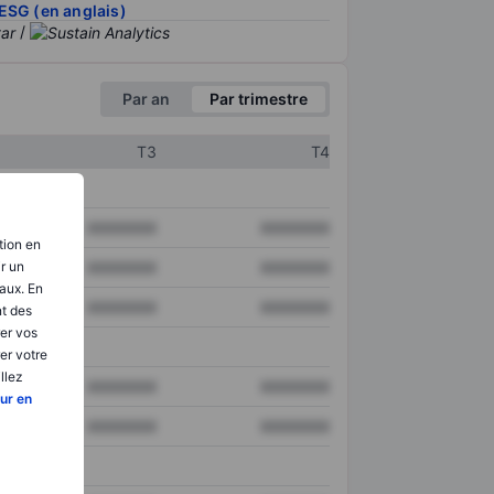
ESG (en anglais)
/
Par an
Par trimestre
T3
T4
XXXXXXX
XXXXXXX
tion en
ir un
XXXXXXX
XXXXXXX
aux. En
XXXXXXX
XXXXXXX
nt des
er vos
er votre
llez
XXXXXXX
XXXXXXX
ur en
XXXXXXX
XXXXXXX