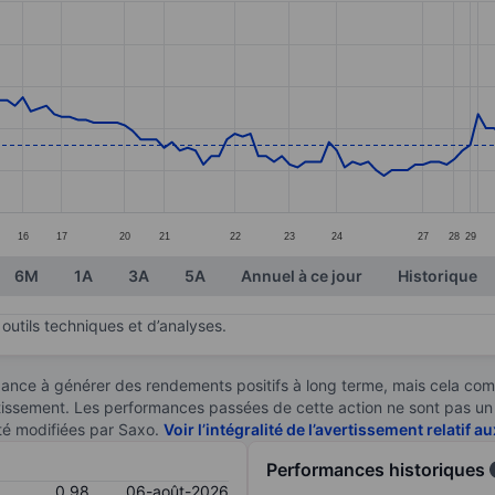
ories.
s. Data ranges from 0.88 to 1.45.
16
17
20
21
22
23
24
27
28
29
6M
1A
3A
5A
Annuel à ce jour
Historique
outils techniques et d’analyses.
ndance à générer des rendements positifs à long terme, mais cela c
stissement. Les performances passées de cette action ne sont pas un i
té modifiées par Saxo.
Voir l’intégralité de l’avertissement relatif 
Performances historiques
0,98
06-août-2026