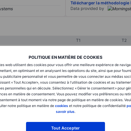
Télécharger la méthodologie 
Data provided by
T1
T2
POLITIQUE EN MATIÈRE DE COOKIES
XXXXXXX
XXXXXXX
tes web utilisent des cookies pour vous offrir une meilleure expérience de naviga
ettant, en optimisant et en analysant les opérations du site, ainsi que pour fourn
XXXXXXX
XXXXXXX
u publicitaire personnalisé et vous permettre de vous connecter aux médias soci
XXXXXXX
XXXXXXX
issant « Tout Accepter», vous consentez à l'utilisation de cookies et au traiteme
es personnelles qui en découle. Sélectionnez « Gérer le consentement » pour gér
nces en matière de consentement. Vous pouvez modifier vos préférences ou retir
sentement à tout moment via notre page de politique en matière de cookies. Veui
XXXXXXX
XXXXXXX
lter notre politique en matière de
cookies
et notre politique de confidentialité
po
savoir plus
.
XXXXXXX
XXXXXXX
Tout Accepter