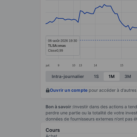
Line chart with 145 data points.
The chart has 1 X axis displaying categ
The chart has 1 Y axis displaying value
06-août-2026 19:30
TLSA:xnas
Close
0,99
juil.
9
10
13
14
15
End of interactive chart.
Intra-journalier
1S
1M
3M
Ouvrir un compte
pour accéder à d’autres 
Bon à savoir :
Investir dans des actions a te
perdre une partie ou la totalité de votre inve
données de fournisseurs externes n’ont pas é
Cours
Achat