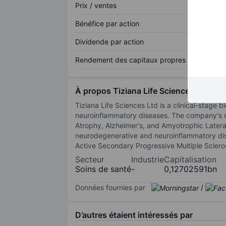
Prix / ventes
Bénéfice par action
Dividende par action
Rendement des capitaux propres
À propos Tiziana Life Sciences Ltd. - 
Tiziana Life Sciences Ltd is a clinical-stage
neuroinflammatory diseases. The company's cl
Atrophy, Alzheimer's, and Amyotrophic Latera
neurodegenerative and neuroinflammatory di
Active Secondary Progressive Multiple Scleros
Secteur
Industrie
Capitalisation
Soins de santé
-
0,12702591bn
Données fournies par
/
D’autres étaient intéressés par