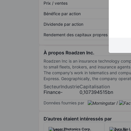
Prix / ventes
Bénéfice par action
Dividende par action
Rendement des capitaux propres
À propos Roadzen Inc.
Roadzen Inc is an insurance technology compa
to small fleets, brokers, and insurance agent
The company's work in telematics and compute
Express. Geographically, the company operate
Secteur
Industrie
Capitalisation
Finance
-
0,107394515bn
Données fournies par
/
D’autres étaient intéressés par
Laser Photonics Corp.
Zura Bio 