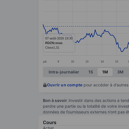
Line chart with 249 data points.
The chart has 1 X axis displaying categ
The chart has 1 Y axis displaying values
07-août-2026 19:30
RDZN:xnas
Close
1,31
juil.
9
10
13
14
15
End of interactive chart.
Intra-journalier
1S
1M
3M
Ouvrir un compte
pour accéder à d’autres 
Bon à savoir :
Investir dans des actions a te
perdre une partie ou la totalité de votre inve
données de fournisseurs externes n’ont pas é
Cours
Achat