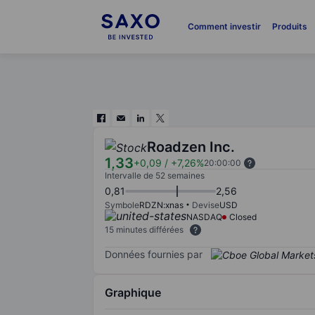
Comment investir
Produits
Roadzen Inc.
1,33
+0,09
/
+7,26%
20:00:00
Intervalle de 52 semaines
0,81
2,56
Symbole
RDZN:xnas
Devise
USD
NASDAQ
Closed
15 minutes différées
Données fournies par
Graphique
Chart