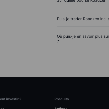
Sur quelle bourse Roadzen In
Puis-je trader Roadzen Inc.
Où puis-je en savoir plus su
?
t investir ?
Produits
ier
Actions