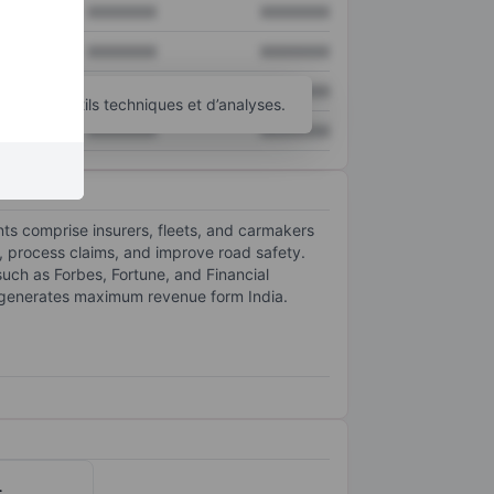
XXXXXXX
XXXXXXX
XXXXXXX
XXXXXXX
XXXXXXX
XXXXXXX
’autres outils techniques et d’analyses.
XXXXXXX
XXXXXXX
ts comprise insurers, fleets, and carmakers
e, process claims, and improve road safety.
uch as Forbes, Fortune, and Financial
t generates maximum revenue form India.
.