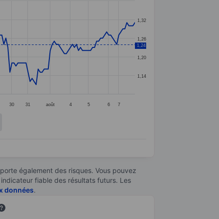
1,32
1,26
1,24
1,20
1,14
30
31
août
4
5
6
7
omporte également des risques. Vous pouvez
ndicateur fiable des résultats futurs. Les
aux données
.