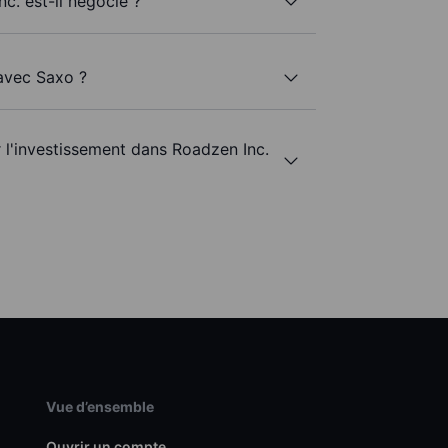
c. est-il négocié ?
 avec Saxo ?
r l'investissement dans Roadzen Inc.
Vue d’ensemble
Ouvrir un compte