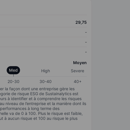
29,75
-
-
-
Moyen
Med
High
Severe
20-30
30-40
40+
r la façon dont une entreprise gère les
gorie de risque ESG de Sustainalytics est
urs à identifier et à comprendre les risques
 niveau de l’entreprise et la manière dont ils
s performances à long terme des
elle va de 0 à 100. Plus le risque est faible,
ut à aucun risque et 100 au risque le plus