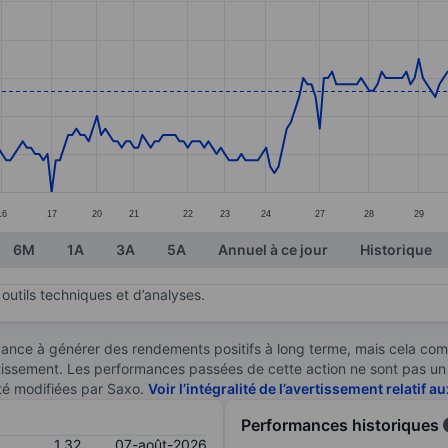
ories.
. Data ranges from 1.08 to 1.31.
16
17
20
21
22
23
24
27
28
29
6M
1A
3A
5A
Annuel à ce jour
Historique
outils techniques et d’analyses.
ndance à générer des rendements positifs à long terme, mais cela c
stissement. Les performances passées de cette action ne sont pas un i
té modifiées par Saxo.
Voir l’intégralité de l’avertissement relatif 
Performances historiques
1,32
07-août-2026