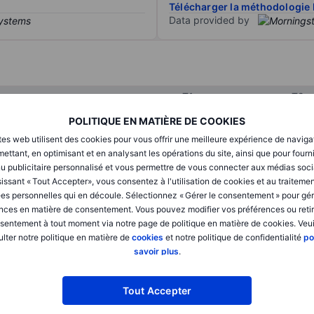
Télécharger la méthodologie 
Data provided by
T1
T2
POLITIQUE EN MATIÈRE DE COOKIES
tes web utilisent des cookies pour vous offrir une meilleure expérience de naviga
XXXXXXX
XXXXXXX
ettant, en optimisant et en analysant les opérations du site, ainsi que pour fourn
u publicitaire personnalisé et vous permettre de vous connecter aux médias soci
XXXXXXX
XXXXXXX
issant « Tout Accepter», vous consentez à l'utilisation de cookies et au traiteme
XXXXXXX
XXXXXXX
es personnelles qui en découle. Sélectionnez « Gérer le consentement » pour gér
nces en matière de consentement. Vous pouvez modifier vos préférences ou retir
sentement à tout moment via notre page de politique en matière de cookies. Veui
lter notre politique en matière de
cookies
et notre politique de confidentialité
po
XXXXXXX
XXXXXXX
savoir plus
.
XXXXXXX
XXXXXXX
Tout Accepter