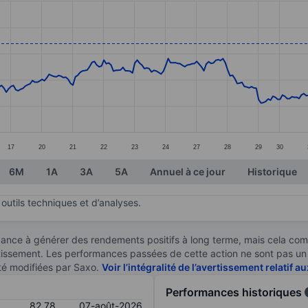
ories.
s. Data ranges from 70.34 to 84.61.
17
20
21
22
23
24
27
28
29
30
6M
1A
3A
5A
Annuel à ce jour
Historique
outils techniques et d’analyses.
ndance à générer des rendements positifs à long terme, mais cela c
stissement. Les performances passées de cette action ne sont pas un i
té modifiées par Saxo.
Voir l’intégralité de l’avertissement relatif 
Performances historiques
82,78
07-août-2026