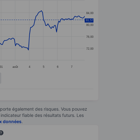
84,00
81,57
80,00
76,00
72,00
31
août
4
5
6
7
omporte également des risques. Vous pouvez
ndicateur fiable des résultats futurs. Les
aux données
.