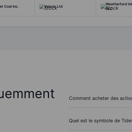
Weatherford Int
t Coal Inc.
Valaris Ltd
PLC
quemment
Comment acheter des action
Quel est le symbole de Tidew