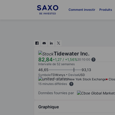
Comment investir
Produits
Tidewater Inc.
82,84
+1,27
/
+1,56%
20:10:00
Intervalle de 52 semaines
46,65
93,13
Symbole
TDW:xnys
Devise
USD
New York Stock Exchange
Clo
15 minutes différées
Données fournies par
Graphique
Chart