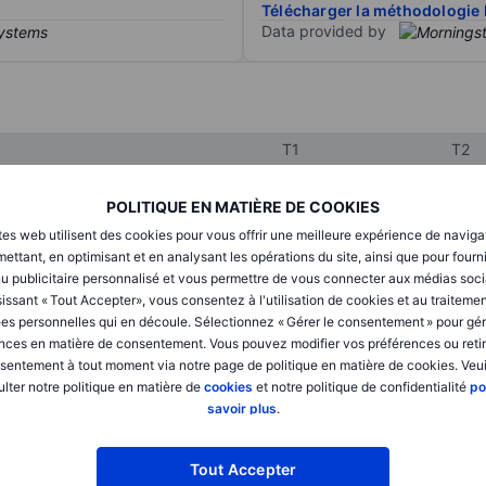
Télécharger la méthodologie 
Data provided by
T1
T2
POLITIQUE EN MATIÈRE DE COOKIES
XXXXXXX
XXXXXXX
tes web utilisent des cookies pour vous offrir une meilleure expérience de naviga
ettant, en optimisant et en analysant les opérations du site, ainsi que pour fourn
XXXXXXX
XXXXXXX
u publicitaire personnalisé et vous permettre de vous connecter aux médias soci
issant « Tout Accepter», vous consentez à l'utilisation de cookies et au traiteme
XXXXXXX
XXXXXXX
es personnelles qui en découle. Sélectionnez « Gérer le consentement » pour gér
nces en matière de consentement. Vous pouvez modifier vos préférences ou retir
sentement à tout moment via notre page de politique en matière de cookies. Veui
XXXXXXX
XXXXXXX
lter notre politique en matière de
cookies
et notre politique de confidentialité
po
savoir plus
.
XXXXXXX
XXXXXXX
Tout Accepter