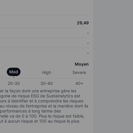
29,49
-
-
-
Moyen
Med
High
Severe
20-30
30-40
40+
r la façon dont une entreprise gère les
gorie de risque ESG de Sustainalytics est
urs à identifier et à comprendre les risques
 niveau de l’entreprise et la manière dont ils
s performances à long terme des
elle va de 0 à 100. Plus le risque est faible,
ut à aucun risque et 100 au risque le plus