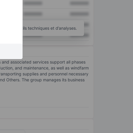
XXXXXXX
XXXXXXX
XXXXXXX
XXXXXXX
XXXXXXX
XXXXXXX
’autres outils techniques et d’analyses.
XXXXXXX
XXXXXXX
s and associated services support all phases
roduction, and maintenance, as well as windfarm
 transporting supplies and personnel necessary
; and Others. The group manages its business