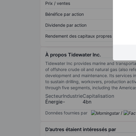
Prix / ventes
Bénéfice par action
Dividende par action
Rendement des capitaux propres
À propos Tidewater Inc.
Tidewater Inc provides marine and transporta
of offshore crude oil and natural gas (also re
development and maintenance. Its services inc
to sustain drilling, workovers, production act
through five segments, including the Americas
Secteur
Industrie
Capitalisation
Énergie
-
4bn
Données fournies par
/
D’autres étaient intéressés par