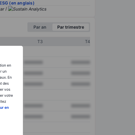
ESG (en anglais)
/
Par an
Par trimestre
T3
T4
XXXXXXX
XXXXXXX
tion en
ir un
XXXXXXX
XXXXXXX
aux. En
nt des
XXXXXXX
XXXXXXX
er vos
er votre
llez
XXXXXXX
XXXXXXX
ur en
XXXXXXX
XXXXXXX