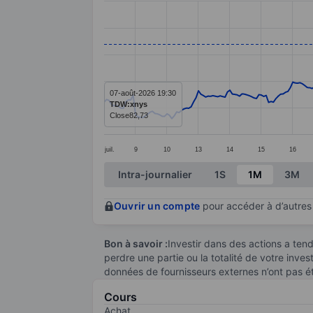
Line chart with 295 data points.
The chart has 1 X axis displaying categ
The chart has 1 Y axis displaying value
07-août-2026 19:30
TDW:xnys
Close
82,73
juil.
9
10
13
14
15
16
End of interactive chart.
Intra-journalier
1S
1M
3M
Ouvrir un compte
pour accéder à d’autres 
Bon à savoir :
Investir dans des actions a te
perdre une partie ou la totalité de votre inve
données de fournisseurs externes n’ont pas é
Cours
Achat