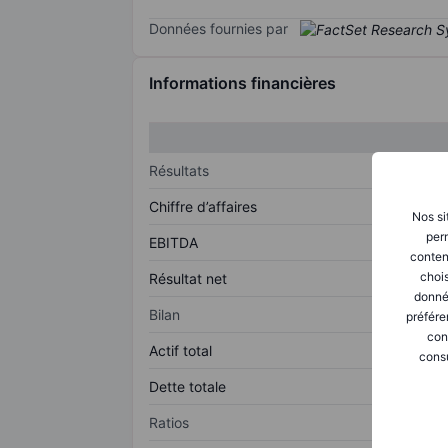
Données fournies par
Informations financières
Résultats
Chiffre d’affaires
Nos si
perm
EBITDA
conten
chois
Résultat net
donné
Bilan
préfére
con
Actif total
consu
Dette totale
Ratios