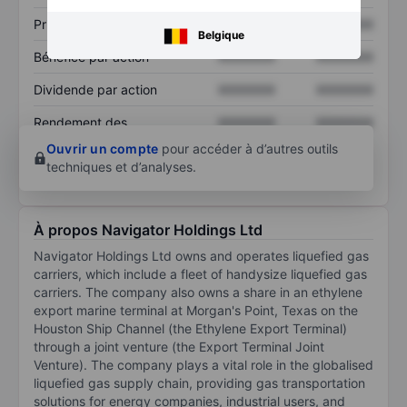
Prix / ventes
XXXXXXX
XXXXXXX
Belgique
Bénéfice par action
XXXXXXX
XXXXXXX
Dividende par action
XXXXXXX
XXXXXXX
Rendement des
XXXXXXX
XXXXXXX
capitaux propres
Ouvrir un compte
pour accéder à d’autres outils
techniques et d’analyses.
À propos Navigator Holdings Ltd
Navigator Holdings Ltd owns and operates liquefied gas
carriers, which include a fleet of handysize liquefied gas
carriers. The company also owns a share in an ethylene
export marine terminal at Morgan's Point, Texas on the
Houston Ship Channel (the Ethylene Export Terminal)
through a joint venture (the Export Terminal Joint
Venture). The company plays a vital role in the globalised
liquefied gas supply chain, providing gas transportation
solutions for energy companies, industrial users, and