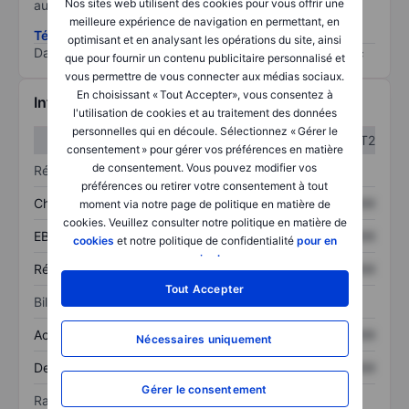
Nos sites web utilisent des cookies pour vous offrir une
au risque le plus élevé).
meilleure expérience de navigation en permettant, en
Télécharger la méthodologie ESG (en anglais)
optimisant et en analysant les opérations du site, ainsi
Data provided by
/
que pour fournir un contenu publicitaire personnalisé et
vous permettre de vous connecter aux médias sociaux.
En choisissant « Tout Accepter», vous consentez à
Informations financières
l'utilisation de cookies et au traitement des données
personnelles qui en découle. Sélectionnez « Gérer le
T1
T2
consentement » pour gérer vos préférences en matière
de consentement. Vous pouvez modifier vos
Résultats
préférences ou retirer votre consentement à tout
Chiffre d’affaires
XXXXXXX
XXXXXXX
moment via notre page de politique en matière de
cookies. Veuillez consulter notre politique en matière de
EBITDA
XXXXXXX
XXXXXXX
cookies
et notre politique de confidentialité
pour en
savoir plus
.
Résultat net
XXXXXXX
XXXXXXX
Tout Accepter
Bilan
Actif total
XXXXXXX
XXXXXXX
Nécessaires uniquement
Dette totale
XXXXXXX
XXXXXXX
Gérer le consentement
Ratios