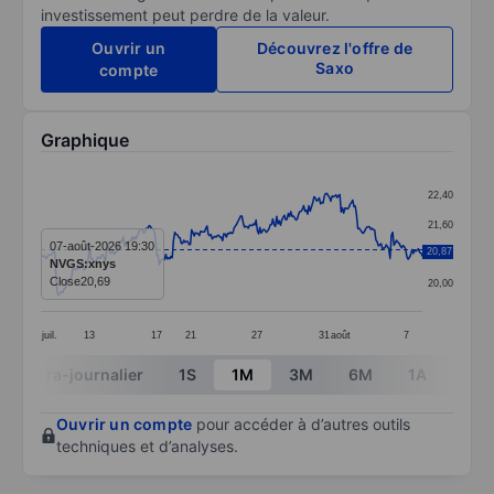
investissement peut perdre de la valeur.
Ouvrir un
Découvrez l'offre de
Saxo
compte
Graphique
Chart
22,40
Line chart with 297 data points.
21,60
The chart has 1 X axis displaying categories.
07-août-2026 19:30
20,87
20,80
NVGS:xnys
The chart has 1 Y axis displaying values. Data ranges
Close
20,69
20,00
juil.
13
17
21
27
31
août
7
End of interactive chart.
Intra-journalier
1S
1M
3M
6M
1A
3A
Ouvrir un compte
pour accéder à d’autres outils
techniques et d’analyses.