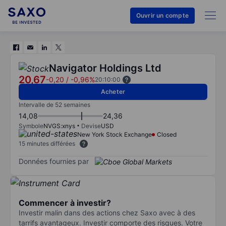
Ouvrir un compte
Navigator Holdings Ltd
20,67
-0,20
/
-0,96%
20:10:00
Acheter
Intervalle de 52 semaines
14,08
24,36
Symbole
NVGS:xnys
Devise
USD
New York Stock Exchange
Closed
15 minutes différées
Données fournies par
Commencer à investir?
Investir malin dans des actions chez Saxo avec à des
tarrifs avantageux. Investir comporte des risques. Votre