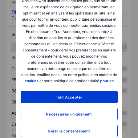
Nos sites web utilisent des cookies pour vous offrir une
au risque le plus élevé).
meilleure expérience de navigation en permettant, en
Télécharger la méthodologie ESG (en anglais)
optimisant et en analysant les opérations du site, ainsi
Data provided by
/
que pour fournir un contenu publicitaire personnalisé et
vous permettre de vous connecter aux médias sociaux.
En choisissant « Tout Accepter», vous consentez à
Informations financières
l'utilisation de cookies et au traitement des données
personnelles qui en découle. Sélectionnez « Gérer le
T1
T2
consentement » pour gérer vos préférences en matière
de consentement. Vous pouvez modifier vos
Résultats
préférences ou retirer votre consentement à tout
Chiffre d’affaires
XXXXXXX
XXXXXXX
moment via notre page de politique en matière de
cookies. Veuillez consulter notre politique en matière de
EBITDA
XXXXXXX
XXXXXXX
cookies
et notre politique de confidentialité
pour en
savoir plus
.
Résultat net
XXXXXXX
XXXXXXX
Tout Accepter
Bilan
Actif total
XXXXXXX
XXXXXXX
Nécessaires uniquement
Dette totale
XXXXXXX
XXXXXXX
Gérer le consentement
Ratios