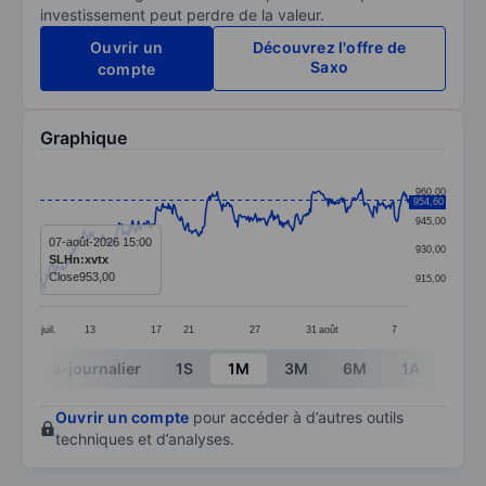
investissement peut perdre de la valeur.
Ouvrir un
Découvrez l'offre de
Saxo
compte
Graphique
Chart
960,00
954,60
Line chart with 381 data points.
945,00
The chart has 1 X axis displaying categories.
07-août-2026 15:00
930,00
SLHn:xvtx
The chart has 1 Y axis displaying values. Data ranges
Close
953,00
915,00
juil.
13
17
21
27
31
août
7
End of interactive chart.
Intra-journalier
1S
1M
3M
6M
1A
3A
Ouvrir un compte
pour accéder à d’autres outils
techniques et d’analyses.