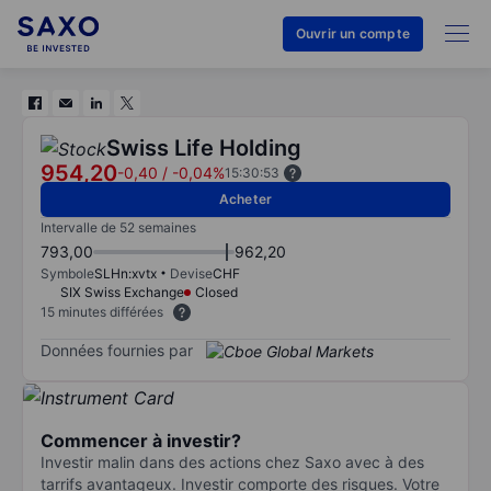
Ouvrir un compte
Swiss Life Holding
954,20
-0,40
/
-0,04%
15:30:53
Acheter
Intervalle de 52 semaines
793,00
962,20
Symbole
SLHn:xvtx
Devise
CHF
SIX Swiss Exchange
Closed
15 minutes différées
Données fournies par
Commencer à investir?
Investir malin dans des actions chez Saxo avec à des
tarrifs avantageux. Investir comporte des risques. Votre