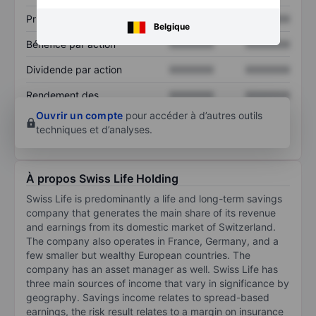
Prix / ventes
XXXXXXX
XXXXXXX
Belgique
Bénéfice par action
XXXXXXX
XXXXXXX
Dividende par action
XXXXXXX
XXXXXXX
Rendement des
XXXXXXX
XXXXXXX
capitaux propres
Ouvrir un compte
pour accéder à d’autres outils
techniques et d’analyses.
À propos Swiss Life Holding
Swiss Life is predominantly a life and long-term savings
company that generates the main share of its revenue
and earnings from its domestic market of Switzerland.
The company also operates in France, Germany, and a
few smaller but wealthy European countries. The
company has an asset manager as well. Swiss Life has
three main sources of income that vary in significance by
geography. Savings income relates to spread-based
earnings, the risk result relates to a margin on insurance