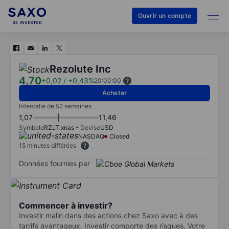
Ouvrir un compte
Rezolute Inc
4,70
+0,02
/
+0,43%
20:00:00
Acheter
Intervalle de 52 semaines
1,07
11,46
Symbole
RZLT:xnas
Devise
USD
NASDAQ
Closed
15 minutes différées
Données fournies par
Commencer à investir?
Investir malin dans des actions chez Saxo avec à des
tarrifs avantageux. Investir comporte des risques. Votre