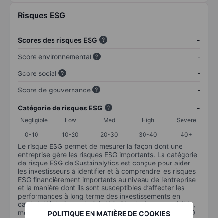
Risques ESG
Scores des risques ESG
-
Score environnemental
-
Score social
-
Score de gouvernance
-
Catégorie de risques ESG
-
Negligible
Low
Med
High
Severe
0-10
10-20
20-30
30-40
40+
Le risque ESG permet de mesurer la façon dont une
entreprise gère les risques ESG importants. La catégorie
de risque ESG de Sustainalytics est conçue pour aider
les investisseurs à identifier et à comprendre les risques
ESG financièrement importants au niveau de l’entreprise
et la manière dont ils sont susceptibles d’affecter les
performances à long terme des investissements en
capital. L’échelle va de 0 à 100. Plus le risque est faible,
moins il est important (0 équivaut à aucun risque et 100
POLITIQUE EN MATIÈRE DE COOKIES