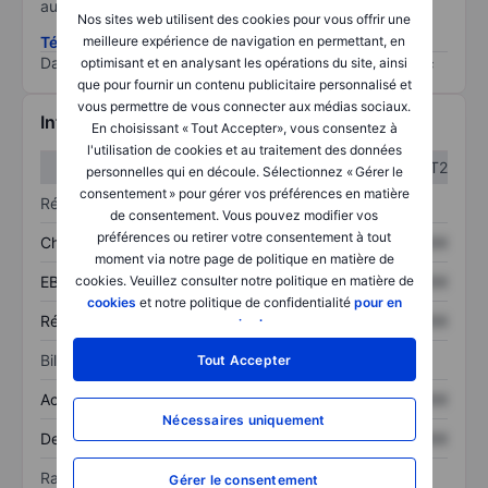
au risque le plus élevé).
Nos sites web utilisent des cookies pour vous offrir une
Télécharger la méthodologie ESG (en anglais)
meilleure expérience de navigation en permettant, en
Data provided by
/
optimisant et en analysant les opérations du site, ainsi
que pour fournir un contenu publicitaire personnalisé et
vous permettre de vous connecter aux médias sociaux.
Informations financières
En choisissant « Tout Accepter», vous consentez à
l'utilisation de cookies et au traitement des données
T1
T2
personnelles qui en découle. Sélectionnez « Gérer le
consentement » pour gérer vos préférences en matière
Résultats
de consentement. Vous pouvez modifier vos
préférences ou retirer votre consentement à tout
Chiffre d’affaires
XXXXXXX
XXXXXXX
moment via notre page de politique en matière de
EBITDA
XXXXXXX
XXXXXXX
cookies. Veuillez consulter notre politique en matière de
cookies
et notre politique de confidentialité
pour en
Résultat net
XXXXXXX
XXXXXXX
savoir plus
.
Bilan
Tout Accepter
Actif total
XXXXXXX
XXXXXXX
Nécessaires uniquement
Dette totale
XXXXXXX
XXXXXXX
Ratios
Gérer le consentement