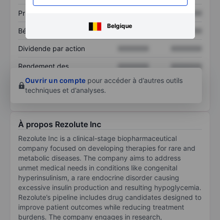
Prix / ventes
XXXXXXX
XXXXXXX
Belgique
Bénéfice par action
XXXXXXX
XXXXXXX
Dividende par action
XXXXXXX
XXXXXXX
Rendement des
XXXXXXX
XXXXXXX
capitaux propres
Ouvrir un compte
pour accéder à d’autres outils
techniques et d’analyses.
À propos Rezolute Inc
Rezolute Inc is a clinical-stage biopharmaceutical
company focused on developing therapies for rare and
metabolic diseases. The company aims to address
unmet medical needs in conditions like congenital
hyperinsulinism, a rare endocrine disorder causing
excessive insulin production and resulting hypoglycemia.
Rezolute’s pipeline includes drug candidates designed to
improve patient outcomes while reducing treatment
burdens. The company engages in research,