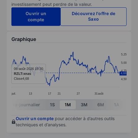
investissement peut perdre de la valeur.
Ouvrir un
Découvrez l'offre de
Saxo
compte
Graphique
Chart
5,25
Line chart with 295 data points.
5,00
The chart has 1 X axis displaying categories.
06-août-2026 19:30
4,75
RZLT:xnas
4,68
The chart has 1 Y axis displaying values. Data ranges 
Close
4,68
4,50
juil.
13
17
21
27
31
août
End of interactive chart.
Intra-journalier
1S
1M
3M
6M
1A
3A
Ouvrir un compte
pour accéder à d’autres outils
techniques et d’analyses.