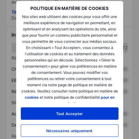
au risque le plus élevé).
POLITIQUE EN MATIÈRE DE COOKIES
Télécharger la méthodologie ESG (en anglais)
Nos sites web utilisent des cookies pour vous offrir une
Data provided by
/
meilleure expérience de navigation en permettant, en
optimisant et en analysant les opérations du site, ainsi
Informations financières
que pour fournir un contenu publicitaire personnalisé et
vous permettre de vous connecter aux médias sociaux.
T1
T2
En choisissant « Tout Accepter», vous consentez à
l'utilisation de cookies et au traitement des données
Résultats
personnelles qui en découle. Sélectionnez « Gérer le
consentement » pour gérer vos préférences en matière
Chiffre d’affaires
XXXXXXX
XXXXXXX
de consentement. Vous pouvez modifier vos
préférences ou retirer votre consentement à tout
EBITDA
XXXXXXX
XXXXXXX
moment via notre page de politique en matière de
Résultat net
XXXXXXX
XXXXXXX
cookies. Veuillez consulter notre politique en matière de
cookies
et notre politique de confidentialité
pour en
Bilan
savoir plus
.
Actif total
XXXXXXX
XXXXXXX
Tout Accepter
Dette totale
XXXXXXX
XXXXXXX
Nécessaires uniquement
Ratios