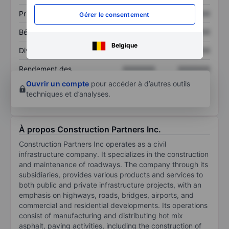
Prix / ventes
XXXXXXX
XXXXXXX
Gérer le consentement
Bénéfice par action
XXXXXXX
XXXXXXX
Belgique
Dividende par action
XXXXXXX
XXXXXXX
Rendement des
XXXXXXX
XXXXXXX
capitaux propres
Ouvrir un compte
pour accéder à d’autres outils
techniques et d’analyses.
À propos Construction Partners Inc.
Construction Partners Inc operates as a civil
infrastructure company. It specializes in the construction
and maintenance of roadways. The company through its
subsidiaries, provides various products and services to
both public and private infrastructure projects, with an
emphasis on highways, roads, bridges, airports, and
commercial and residential developments. Its operations
consist of manufacturing and distributing hot mix
asphalt, paving activities, including the construction of