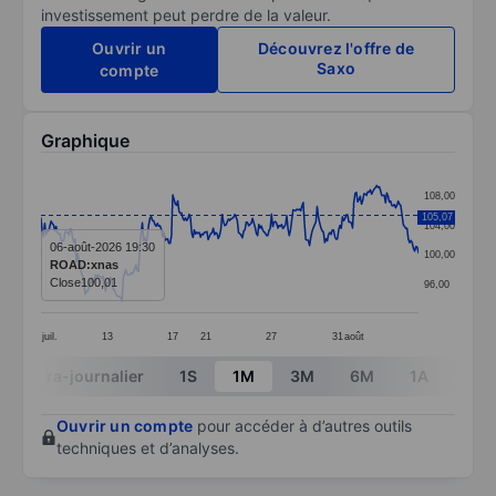
investissement peut perdre de la valeur.
Ouvrir un
Découvrez l'offre de
Saxo
compte
Graphique
Chart
108,00
Line chart with 299 data points.
105,07
104,00
The chart has 1 X axis displaying categories.
06-août-2026 19:30
100,00
ROAD:xnas
The chart has 1 Y axis displaying values. Data ranges
Close
100,01
96,00
juil.
13
17
21
27
31
août
End of interactive chart.
Intra-journalier
1S
1M
3M
6M
1A
3A
Ouvrir un compte
pour accéder à d’autres outils
techniques et d’analyses.