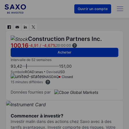
Ouvrir un compte
Construction Partners Inc.
100,16
-4,91
/
-4,67%
20:00:00
Acheter
Intervalle de 52 semaines
93,42
151,00
Symbole
ROAD:xnas
Devise
USD
NASDAQ
Closed
15 minutes différées
Données fournies par
Commencer à investir?
Investir malin dans des actions chez Saxo avec à des
tarrifs avantageux. Investir comporte des risques. Votre