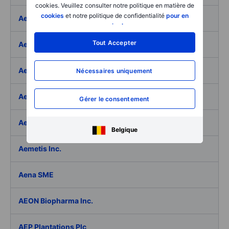
cookies. Veuillez consulter notre politique en matière de
cookies
et notre politique de confidentialité
pour en
Aeffe
savoir plus
.
Tout Accepter
Aegon Ltd
Aegon Ltd. - ADR
Nécessaires uniquement
Aehr Test Systems
Gérer le consentement
Aeluma Inc.
Belgique
Aemetis Inc.
Aena SME
AEON Biopharma Inc.
AEP Plantations Plc