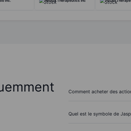
io Inc.
Tenaya Therapeutics Inc
TScan Therapeu
quemment
Comment acheter des action
Quel est le symbole de Jasp