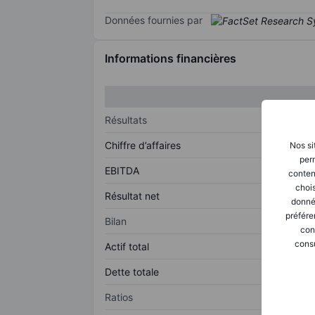
Données fournies par
Informations financières
Résultats
Chiffre d’affaires
Nos si
perm
EBITDA
conten
chois
Résultat net
donné
préfére
Bilan
con
consu
Actif total
Dette totale
Ratios