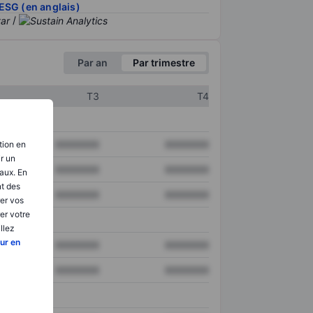
ESG (en anglais)
/
Par an
Par trimestre
T3
T4
XXXXXXX
XXXXXXX
tion en
ir un
XXXXXXX
XXXXXXX
aux. En
nt des
XXXXXXX
XXXXXXX
er vos
er votre
llez
ur en
XXXXXXX
XXXXXXX
XXXXXXX
XXXXXXX