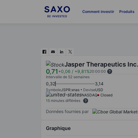
Comment investir
Produits
Jasper Therapeutics Inc
0,71
+0,06
/
+9,81%
20:00:00
Intervalle de 52 semaines
0,32
3,14
Symbole
JSPR:xnas
Devise
USD
NASDAQ
Closed
15 minutes différées
Données fournies par
Graphique
Chart