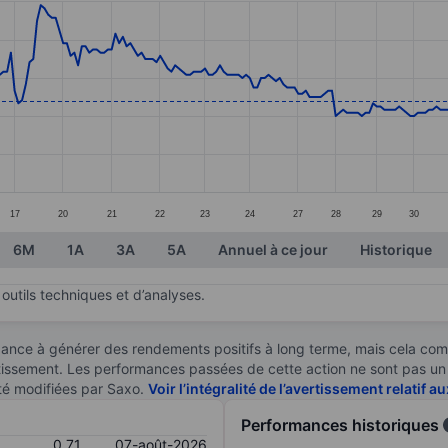
ories.
s. Data ranges from 0.47 to 0.95.
17
20
21
22
23
24
27
28
29
30
6M
1A
3A
5A
Annuel à ce jour
Historique
outils techniques et d’analyses.
ndance à générer des rendements positifs à long terme, mais cela c
stissement. Les performances passées de cette action ne sont pas un i
té modifiées par Saxo.
Voir l’intégralité de l’avertissement relatif 
Performances historiques
0,71
07-août-2026