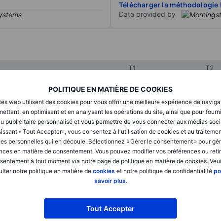
Télécharger la méthodologie 
Data provided by
T1
T2
POLITIQUE EN MATIÈRE DE COOKIES
XXXXXXX
XXXXXXX
tes web utilisent des cookies pour vous offrir une meilleure expérience de naviga
ettant, en optimisant et en analysant les opérations du site, ainsi que pour fourn
XXXXXXX
XXXXXXX
u publicitaire personnalisé et vous permettre de vous connecter aux médias soci
issant « Tout Accepter», vous consentez à l'utilisation de cookies et au traiteme
XXXXXXX
XXXXXXX
es personnelles qui en découle. Sélectionnez « Gérer le consentement » pour gér
nces en matière de consentement. Vous pouvez modifier vos préférences ou retir
sentement à tout moment via notre page de politique en matière de cookies. Veui
lter notre politique en matière de
cookies
et notre politique de confidentialité
po
XXXXXXX
XXXXXXX
savoir plus
.
XXXXXXX
XXXXXXX
Tout Accepter