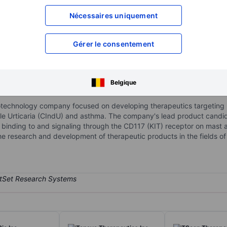
XXXXXXX
XXXXXXX
Nécessaires uniquement
XXXXXXX
XXXXXXX
XXXXXXX
XXXXXXX
Gérer le consentement
Ouvrir un compte
pour accéder à d
XXXXXXX
XXXXXXX
Belgique
biotechnology company focused on developing therapeutics targeting 
le Urticaria (CIndU) and asthma. The company's lead product candida
m binding to and signaling through the CD117 (KIT) receptor on mast
e research and development of therapeutic products in the fields of