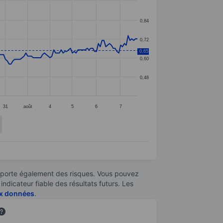
0,84
0,72
0,65
0,60
0,48
31
août
4
5
6
7
omporte également des risques. Vous pouvez
ndicateur fiable des résultats futurs. Les
aux données
.