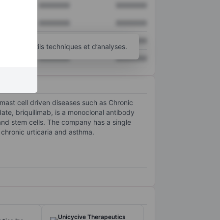
XXXXXXX
XXXXXXX
XXXXXXX
XXXXXXX
XXXXXXX
XXXXXXX
’autres outils techniques et d’analyses.
XXXXXXX
XXXXXXX
mast cell driven diseases such as Chronic
te, briquilimab, is a monoclonal antibody
 and stem cells. The company has a single
 chronic urticaria and asthma.
Unicycive Therapeutics