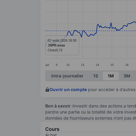
Line chart with 275 data points.
The chart has 1 X axis displaying categ
The chart has 1 Y axis displaying value
07-août-2026 19:30
JSPR:xnas
Close
0,72
juil.
9
10
13
14
15
16
End of interactive chart.
Intra-journalier
1S
1M
3M
Ouvrir un compte
pour accéder à d’autres 
Bon à savoir :
Investir dans des actions a te
perdre une partie ou la totalité de votre inve
données de fournisseurs externes n’ont pas é
Cours
Achat