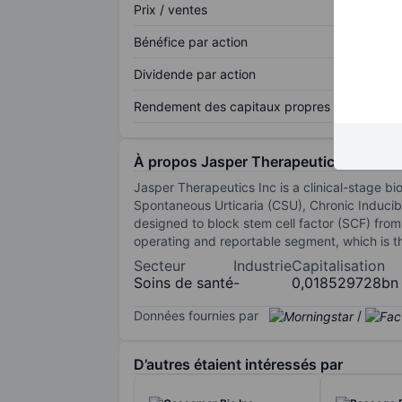
Prix / ventes
Bénéfice par action
Dividende par action
Rendement des capitaux propres
À propos Jasper Therapeutics Inc.
Jasper Therapeutics Inc is a clinical-stage 
Spontaneous Urticaria (CSU), Chronic Inducib
designed to block stem cell factor (SCF) fro
operating and reportable segment, which is th
Secteur
Industrie
Capitalisation
Soins de santé
-
0,018529728bn
Données fournies par
/
D’autres étaient intéressés par