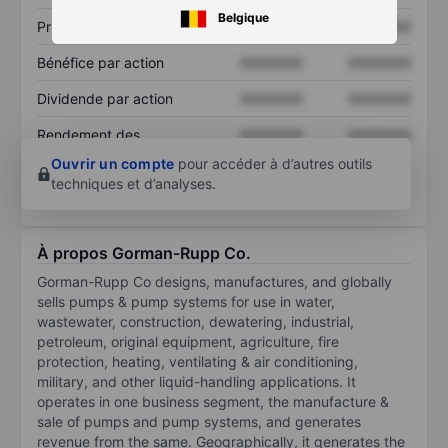
Belgique
Prix / ventes
XXXXXXX
XXXXXXX
Bénéfice par action
XXXXXXX
XXXXXXX
Dividende par action
XXXXXXX
XXXXXXX
Rendement des
XXXXXXX
XXXXXXX
capitaux propres
Ouvrir un compte
pour accéder à d’autres outils
techniques et d’analyses.
À propos Gorman-Rupp Co.
Gorman-Rupp Co designs, manufactures, and globally
sells pumps & pump systems for use in water,
wastewater, construction, dewatering, industrial,
petroleum, original equipment, agriculture, fire
protection, heating, ventilating & air conditioning,
military, and other liquid-handling applications. It
operates in one business segment, the manufacture &
sale of pumps and pump systems, and generates
revenue from the same. Geographically, it generates the