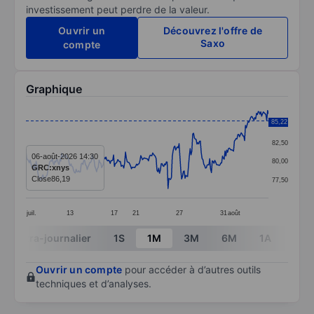
investissement peut perdre de la valeur.
Ouvrir un
Découvrez l'offre de
Saxo
compte
Graphique
Chart
85,22
85,00
Line chart with 286 data points.
82,50
The chart has 1 X axis displaying categories.
06-août-2026 14:30
80,00
GRC:xnys
The chart has 1 Y axis displaying values. Data ranges 
Close
86,19
77,50
juil.
13
17
21
27
31
août
End of interactive chart.
Intra-journalier
1S
1M
3M
6M
1A
3A
Ouvrir un compte
pour accéder à d’autres outils
techniques et d’analyses.