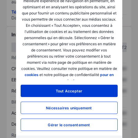
meilleure expérience de navigation en permettant, en
au risque le plus élevé).
optimisant et en analysant les opérations du site, ainsi
Télécharger la méthodologie ESG (en anglais)
que pour fournir un contenu publicitaire personnalisé et
Data provided by
/
vous permettre de vous connecter aux médias sociaux.
En choisissant « Tout Accepter», vous consentez à
l'utilisation de cookies et au traitement des données
Informations financières
personnelles qui en découle. Sélectionnez « Gérer le
consentement » pour gérer vos préférences en matière
T1
T2
de consentement. Vous pouvez modifier vos
préférences ou retirer votre consentement à tout
Résultats
moment via notre page de politique en matière de
Chiffre d’affaires
XXXXXXX
XXXXXXX
cookies. Veuillez consulter notre politique en matière de
cookies
et notre politique de confidentialité
pour en
EBITDA
XXXXXXX
XXXXXXX
savoir plus
.
Résultat net
XXXXXXX
XXXXXXX
Tout Accepter
Bilan
Nécessaires uniquement
Actif total
XXXXXXX
XXXXXXX
Dette totale
XXXXXXX
XXXXXXX
Gérer le consentement
Ratios