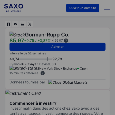
Ouvrir un compte
Gorman-Rupp Co.
85,97
+0,75
/
+0,87%
14:56:07
Acheter
Intervalle de 52 semaines
40,74
92,78
Symbole
GRC:xnys
Devise
USD
New York Stock Exchange
Open
15 minutes différées
Données fournies par
Commencer à investir?
Investir malin dans des actions chez Saxo avec à des
tarrifs avantageux. Investir comporte des risques. Votre