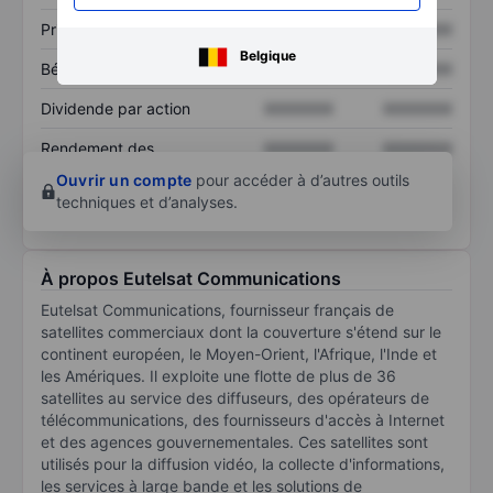
Prix / ventes
XXXXXXX
XXXXXXX
Belgique
Bénéfice par action
XXXXXXX
XXXXXXX
Dividende par action
XXXXXXX
XXXXXXX
Rendement des
XXXXXXX
XXXXXXX
capitaux propres
Ouvrir un compte
pour accéder à d’autres outils
techniques et d’analyses.
À propos Eutelsat Communications
Eutelsat Communications, fournisseur français de
satellites commerciaux dont la couverture s'étend sur le
continent européen, le Moyen-Orient, l'Afrique, l'Inde et
les Amériques. Il exploite une flotte de plus de 36
satellites au service des diffuseurs, des opérateurs de
télécommunications, des fournisseurs d'accès à Internet
et des agences gouvernementales. Ces satellites sont
utilisés pour la diffusion vidéo, la collecte d'informations,
les services à large bande et les solutions de