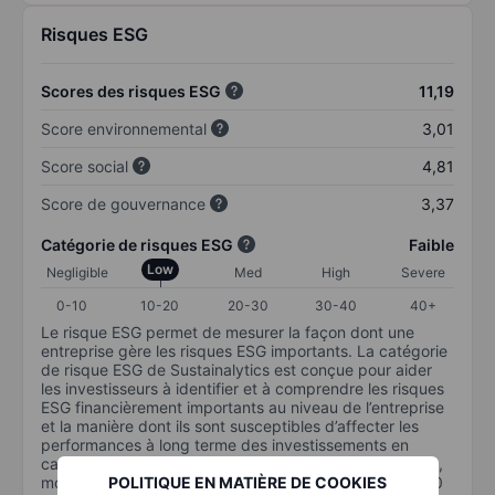
Risques ESG
Scores des risques ESG
11,19
Score environnemental
3,01
Score social
4,81
Score de gouvernance
3,37
Catégorie de risques ESG
Faible
Low
Negligible
Med
High
Severe
0-10
10-20
20-30
30-40
40+
Le risque ESG permet de mesurer la façon dont une
entreprise gère les risques ESG importants. La catégorie
de risque ESG de Sustainalytics est conçue pour aider
les investisseurs à identifier et à comprendre les risques
ESG financièrement importants au niveau de l’entreprise
et la manière dont ils sont susceptibles d’affecter les
performances à long terme des investissements en
capital. L’échelle va de 0 à 100. Plus le risque est faible,
moins il est important (0 équivaut à aucun risque et 100
POLITIQUE EN MATIÈRE DE COOKIES