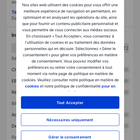
au risque le plus élevé).
Nos sites web utilisent des cookies pour vous offrir une
meilleure expérience de navigation en permettant, en
Télécharger la méthodologie ESG (en anglais)
optimisant et en analysant les opérations du site, ainsi
Data provided by
/
que pour fournir un contenu publicitaire personnalisé et
vous permettre de vous connecter aux médias sociaux.
Informations financières
En choisissant « Tout Accepter», vous consentez à
l'utilisation de cookies et au traitement des données
T1
T2
personnelles qui en découle. Sélectionnez « Gérer le
consentement » pour gérer vos préférences en matière
Résultats
de consentement. Vous pouvez modifier vos
préférences ou retirer votre consentement à tout
Chiffre d’affaires
XXXXXXX
XXXXXXX
moment via notre page de politique en matière de
cookies. Veuillez consulter notre politique en matière de
EBITDA
XXXXXXX
XXXXXXX
cookies
et notre politique de confidentialité
pour en
Résultat net
XXXXXXX
XXXXXXX
savoir plus
.
Tout Accepter
Bilan
Actif total
XXXXXXX
XXXXXXX
Nécessaires uniquement
Dette totale
XXXXXXX
XXXXXXX
Ratios
Gérer le consentement