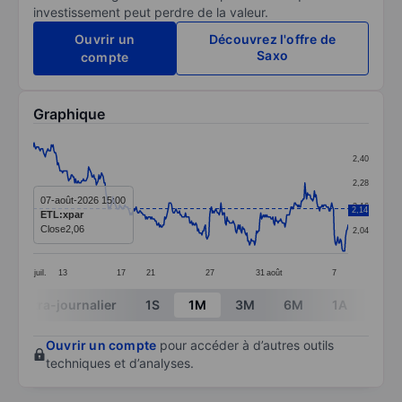
investissement peut perdre de la valeur.
Ouvrir un
Découvrez l'offre de
Saxo
compte
Graphique
Chart
2,40
Line chart with 365 data points.
2,28
The chart has 1 X axis displaying categories.
07-août-2026 15:00
2,16
2,14
ETL:xpar
The chart has 1 Y axis displaying values. Data ranges 
Close
2,06
2,04
juil.
13
17
21
27
31
août
7
End of interactive chart.
Intra-journalier
1S
1M
3M
6M
1A
3A
Ouvrir un compte
pour accéder à d’autres outils
techniques et d’analyses.