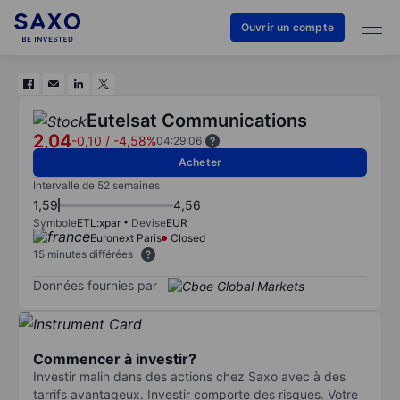
Ouvrir un compte
Eutelsat Communications
2,04
-0,10
/
-4,58%
04:29:06
Acheter
Intervalle de 52 semaines
1,59
4,56
Symbole
ETL:xpar
Devise
EUR
Euronext Paris
Closed
15 minutes différées
Données fournies par
Commencer à investir?
Investir malin dans des actions chez Saxo avec à des
tarrifs avantageux. Investir comporte des risques. Votre