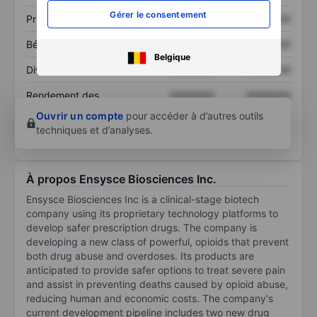
Gérer le consentement
Prix / ventes
XXXXXXX
XXXXXXX
Bénéfice par action
XXXXXXX
XXXXXXX
Belgique
Dividende par action
XXXXXXX
XXXXXXX
Rendement des
XXXXXXX
XXXXXXX
capitaux propres
Ouvrir un compte
pour accéder à d’autres outils
techniques et d’analyses.
À propos Ensysce Biosciences Inc.
Ensysce Biosciences Inc is a clinical-stage biotech
company using its proprietary technology platforms to
develop safer prescription drugs. The company is
developing a new class of powerful, opioids that prevent
both drug abuse and overdoses. Its products are
anticipated to provide safer options to treat severe pain
and assist in preventing deaths caused by opioid abuse,
reducing human and economic costs. The company's
current development pipeline includes two new drug