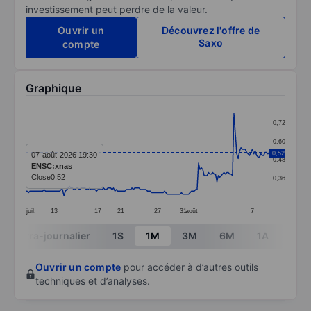
investissement peut perdre de la valeur.
Ouvrir un
Découvrez l'offre de
Saxo
compte
Graphique
Chart
0,72
Line chart with 173 data points.
0,60
The chart has 1 X axis displaying categories.
0,52
07-août-2026 19:30
0,48
ENSC:xnas
The chart has 1 Y axis displaying values. Data ranges 
Close
0,52
0,36
juil.
13
17
21
27
31
août
7
End of interactive chart.
Intra-journalier
1S
1M
3M
6M
1A
3A
Ouvrir un compte
pour accéder à d’autres outils
techniques et d’analyses.