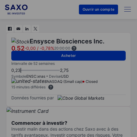
Ouvrir un compte
Ensysce Biosciences Inc.
0,52
-0,00
/
-0,78%
20:00:00
Acheter
Intervalle de 52 semaines
0,23
2,75
Symbole
ENSC:xnas
Devise
USD
NASDAQ (Small cap)
Closed
15 minutes différées
Données fournies par
Commencer à investir?
Investir malin dans des actions chez Saxo avec à des
tarrifs avantageux. Investir comporte des risques. Votre