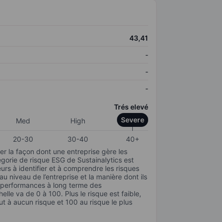
43,41
-
-
-
Trés elevé
Severe
Med
High
20-30
30-40
40+
r la façon dont une entreprise gère les
gorie de risque ESG de Sustainalytics est
urs à identifier et à comprendre les risques
 niveau de l’entreprise et la manière dont ils
s performances à long terme des
elle va de 0 à 100. Plus le risque est faible,
ut à aucun risque et 100 au risque le plus