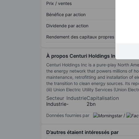
Prix / ventes
Bénéfice par action
Dividende par action
Rendement des capitaux propres
À propos Centuri Holdings Inc.
Centuri Holdings Inc is a pure-play North Amer
the energy network that powers millions of hom
maintenance, retrofitting and installation of 
the transition to clean energy sources. Its rep
(iii) Union Electric Utility Services (Union Elec
Secteur
Industrie
Capitalisation
Industrie
-
2bn
Données fournies par
/
D’autres étaient intéressés par