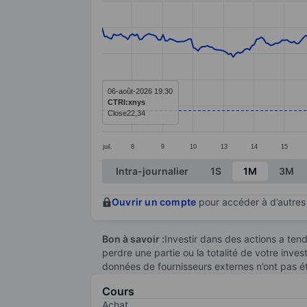
Line chart with 299 data points.
The chart has 1 X axis displaying categ
The chart has 1 Y axis displaying value
06-août-2026 19:30
CTRI:xnys
Close
22,34
juil.
8
9
10
13
14
15
End of interactive chart.
Intra-journalier
1S
1M
3M
Ouvrir un compte
pour accéder à d’autres 
Bon à savoir :
Investir dans des actions a te
perdre une partie ou la totalité de votre inve
données de fournisseurs externes n’ont pas é
Cours
Achat