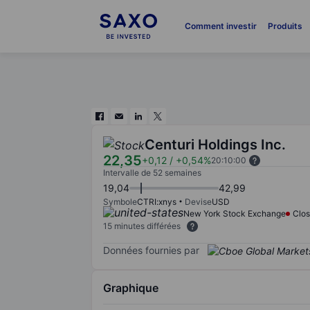
Comment investir
Produits
Centuri Holdings Inc.
22,35
+0,12
/
+0,54%
20:10:00
Intervalle de 52 semaines
19,04
42,99
Symbole
CTRI:xnys
Devise
USD
New York Stock Exchange
Clo
15 minutes différées
Données fournies par
Graphique
Chart