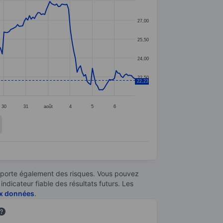
27,00
25,50
24,00
22,50
22,23
30
31
août
4
5
6
omporte également des risques. Vous pouvez
ndicateur fiable des résultats futurs. Les
aux données
.