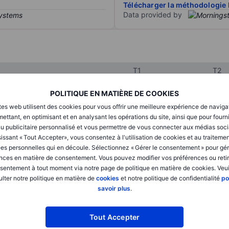
Télécharger la méthodologie 
Data provided by
T1
T2
POLITIQUE EN MATIÈRE DE COOKIES
XXXXXXX
XXXXXXX
tes web utilisent des cookies pour vous offrir une meilleure expérience de naviga
ettant, en optimisant et en analysant les opérations du site, ainsi que pour fourn
XXXXXXX
XXXXXXX
u publicitaire personnalisé et vous permettre de vous connecter aux médias soci
issant « Tout Accepter», vous consentez à l'utilisation de cookies et au traiteme
XXXXXXX
XXXXXXX
es personnelles qui en découle. Sélectionnez « Gérer le consentement » pour gér
nces en matière de consentement. Vous pouvez modifier vos préférences ou retir
sentement à tout moment via notre page de politique en matière de cookies. Veui
lter notre politique en matière de
cookies
et notre politique de confidentialité
po
XXXXXXX
XXXXXXX
savoir plus
.
XXXXXXX
XXXXXXX
Tout Accepter