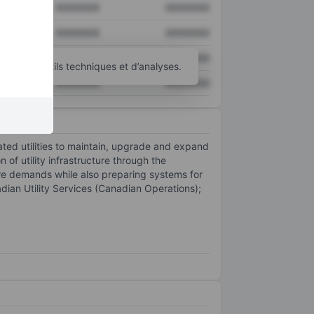
XXXXXXX
XXXXXXX
XXXXXXX
XXXXXXX
XXXXXXX
XXXXXXX
’autres outils techniques et d’analyses.
XXXXXXX
XXXXXXX
ated utilities to maintain, upgrade and expand
of utility infrastructure through the
ture demands while also preparing systems for
nadian Utility Services (Canadian Operations);