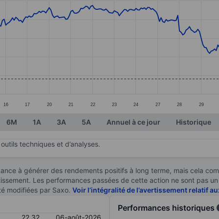
ories.
s. Data ranges from 21.45 to 28.46.
16
17
20
21
22
23
24
27
28
29
6M
1A
3A
5A
Annuel à ce jour
Historique
outils techniques et d’analyses.
ndance à générer des rendements positifs à long terme, mais cela c
stissement. Les performances passées de cette action ne sont pas un i
té modifiées par Saxo.
Voir l’intégralité de l’avertissement relatif 
Performances historiques
22,32
06-août-2026