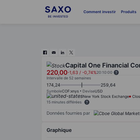
Comment investir
Produits
Capital One Financial Co
220,00
-1,63
/
-0,74%
20:10:00
Intervalle de 52 semaines
174,24
259,64
Symbole
COF:xnys
Devise
USD
New York Stock Exchange
Clo
15 minutes différées
Données fournies par
Graphique
Chart