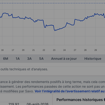
ories.
s. Data ranges from 191.58 to 222.62.
16
17
20
21
22
23
24
27
28
29
6M
1A
3A
5A
Annuel à ce jour
Historique
outils techniques et d’analyses.
ndance à générer des rendements positifs à long terme, mais cela c
stissement. Les performances passées de cette action ne sont pas un i
té modifiées par Saxo.
Voir l’intégralité de l’avertissement relatif 
Performances historiques
219,92
06-août-2026