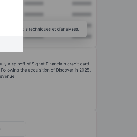
XXXXXXX
XXXXXXX
XXXXXXX
XXXXXXX
XXXXXXX
XXXXXXX
’autres outils techniques et d’analyses.
XXXXXXX
XXXXXXX
ly a spinoff of Signet Financial’s credit card
 Following the acquisition of Discover in 2025,
revenue.
.