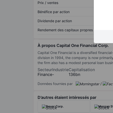
Prix / ventes
Bénéfice par action
Dividende par action
Rendement des capitaux propres
À propos Capital One Financial Corp.
Capital One Financial is a diversified financi
division in 1994, the company is now primarily
the firm also has a modest personal loan busi
Secteur
Industrie
Capitalisation
Finance
-
136bn
Données fournies par
/
D’autres étaient intéressés par
Dover Corp.
Morgan S