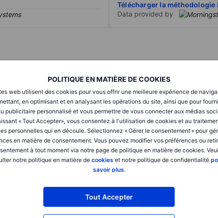
Télécharger la méthodologie 
Data provided by
T1
T2
POLITIQUE EN MATIÈRE DE COOKIES
tes web utilisent des cookies pour vous offrir une meilleure expérience de naviga
XXXXXXX
XXXXXXX
ettant, en optimisant et en analysant les opérations du site, ainsi que pour fourn
u publicitaire personnalisé et vous permettre de vous connecter aux médias soci
XXXXXXX
XXXXXXX
issant « Tout Accepter», vous consentez à l'utilisation de cookies et au traiteme
es personnelles qui en découle. Sélectionnez « Gérer le consentement » pour gér
XXXXXXX
XXXXXXX
nces en matière de consentement. Vous pouvez modifier vos préférences ou retir
sentement à tout moment via notre page de politique en matière de cookies. Veui
lter notre politique en matière de
cookies
et notre politique de confidentialité
po
savoir plus
.
XXXXXXX
XXXXXXX
XXXXXXX
XXXXXXX
Tout Accepter