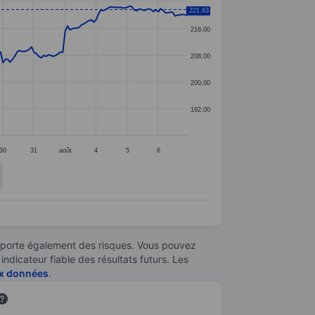
221,63
216,00
208,00
200,00
192,00
30
31
août
4
5
6
omporte également des risques. Vous pouvez
ndicateur fiable des résultats futurs. Les
aux données
.