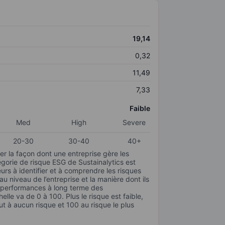
19,14
0,32
11,49
7,33
Faible
Med
High
Severe
20-30
30-40
40+
r la façon dont une entreprise gère les
gorie de risque ESG de Sustainalytics est
urs à identifier et à comprendre les risques
 niveau de l’entreprise et la manière dont ils
s performances à long terme des
elle va de 0 à 100. Plus le risque est faible,
ut à aucun risque et 100 au risque le plus