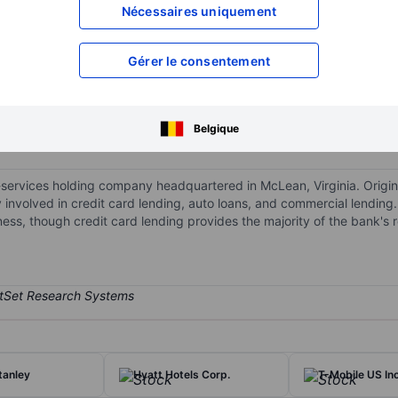
XXXXXXX
XXXXXXX
Nécessaires uniquement
XXXXXXX
XXXXXXX
Gérer le consentement
XXXXXXX
XXXXXXX
Ouvrir un compte
pour accéder à d
XXXXXXX
XXXXXXX
Belgique
al-services holding company headquartered in McLean, Virginia. Original
 involved in credit card lending, auto loans, and commercial lending.
ness, though credit card lending provides the majority of the bank's 
tanley
Hyatt Hotels Corp.
T-Mobile US Inc