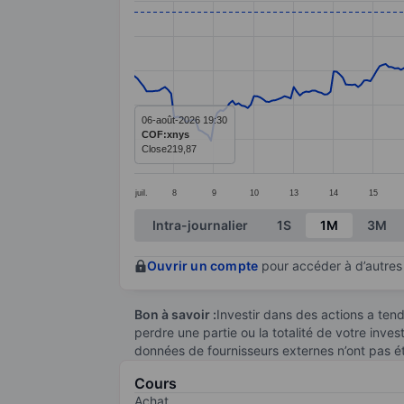
Line chart with 299 data points.
The chart has 1 X axis displaying categ
The chart has 1 Y axis displaying value
06-août-2026 19:30
COF:xnys
Close
219,87
juil.
8
9
10
13
14
15
End of interactive chart.
Intra-journalier
1S
1M
3M
Ouvrir un compte
pour accéder à d’autres 
Bon à savoir :
Investir dans des actions a te
perdre une partie ou la totalité de votre inve
données de fournisseurs externes n’ont pas é
Cours
Achat