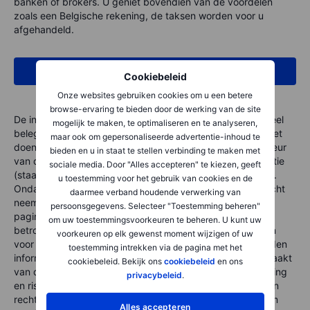
banken of brokers. U geniet bovendien van de voordelen
zoals een Belgische rekening, de taksen worden voor u
afgehandeld.
Start met beleggen
Cookiebeleid
Onze websites gebruiken cookies om u een betere
browse-ervaring te bieden door de werking van de site
De informatie op deze pagina is niet bedoeld als individueel
mogelijk te maken, te optimaliseren en te analyseren,
beleggingsadvies of als een individuele aanbeveling tot het
maar ook om gepersonaliseerde advertentie-inhoud te
doen van bepaalde beleggingen. De beloning van de auteur
bieden en u in staat te stellen verbinding te maken met
van dit artikel staat/stond/zal niet direct of indirect in relatie
sociale media. Door "Alles accepteren" te kiezen, geeft
(staan) met zijn specifieke aanbevelingen of standpunten.
u toestemming voor het gebruik van cookies en de
Ondanks het feit dat Saxo België alle zorgvuldigheid in acht
daarmee verband houdende verwerking van
neemt bij het samenstellen en onderhouden van deze
persoonsgegevens. Selecteer "Toestemming beheren"
pagina's, en daarbij gebruik maakt van bronnen die
om uw toestemmingsvoorkeuren te beheren. U kunt uw
betrouwbaar geacht worden, kan Saxo België niet instaan
voorkeuren op elk gewenst moment wijzigen of uw
voor de juistheid, volledigheid en actualiteit van de geboden
toestemming intrekken via de pagina met het
informatie. Indien u zonder verificatie of advies gebruikmaakt
cookiebeleid. Bekijk ons
cookiebeleid
en ons
van de verstrekte informatie, doet u dat voor eigen rekening
privacybeleid
.
en risico. Aan de informatie op deze pagina's kunnen geen
rechten worden ontleend. Saxo België is een handelsnaam
Alles accepteren