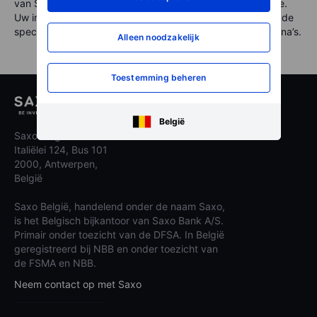
van Saxo Bank A/S. Beleggen brengt risico’s met zich mee.
Uw inleg kan minder waard worden. Meer informatie over de
specifieke productrisico’s kunt u lezen op de productpagina’s.
Alleen noodzakelijk
Toestemming beheren
België
Saxo België
Italiëlei 124, Bus 101
2000, Antwerpen,
België
Saxo België, handelend onder de naam Saxo,
is het Belgisch bijkantoor van Saxo Bank A/S.
Primair onder toezicht van de DFSA. In België
geregistreerd bij NBB en onder toezicht van
de FSMA en NBB.
Neem contact op met Saxo