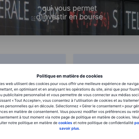
Exonération
Diversification
Politique en matière de cookies
d’impôts après
avec des actifs
tes web utilisent des cookies pour vous offrir une meilleure expérience de naviga
5 ans
variés
ettant, en optimisant et en analysant les opérations du site, ainsi que pour fourn
u publicitaire personnalisé et vous permettre de vous connecter aux médias soci
’un des plus grands atouts
Le PEA ne se limite pas aux
issant « Tout Accepter», vous consentez à l'utilisation de cookies et au traiteme
u PEA est son avantage
actions françaises. Vous
es personnelles qui en découle. Sélectionnez « Gérer le consentement » pour gér
iscal : après 5 ans de
pouvez investir dans des
nces en matière de consentement. Vous pouvez modifier vos préférences ou retir
étention, vos gains sont
actions françaises et
sentement à tout moment via notre page de politique en matière de cookies. Veui
lter notre politique en matière de
xonérés d’impôt sur le
cookies
et notre politique de confidentialité
européennes, des ETF
po
savoir plus
.
evenu (hors prélèvements
internationaux et des fonds
ociaux de 18,6%).
communs de placement.