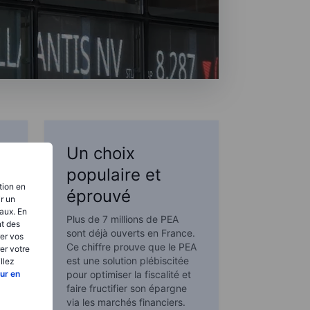
Un choix
populaire et
tion en
éprouvé
ir un
aux. En
Plus de 7 millions de PEA
nt des
sont déjà ouverts en France.
er vos
Ce chiffre prouve que le PEA
er votre
est une solution plébiscitée
llez
ur en
pour optimiser la fiscalité et
faire fructifier son épargne
via les marchés financiers.