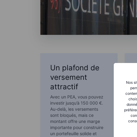
Un plafond de
versement
Nos si
attractif
perm
conten
Avec un PEA, vous pouvez
L
chois
investir jusqu’à 150 000 €.
d
donné
Au-delà, les versements
f
préfére
sont bloqués, mais ce
d
con
montant offre une marge
consu
e
importante pour construire
r
un portefeuille solide et
s