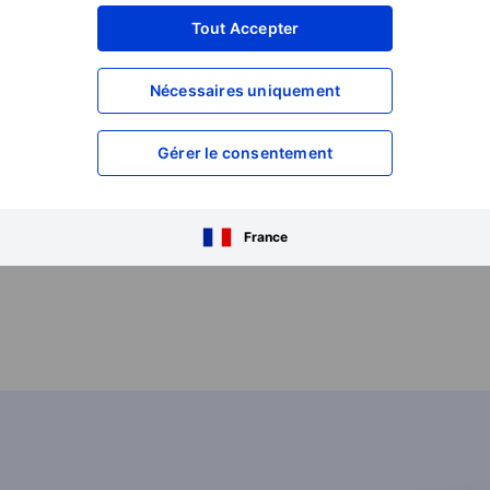
Cette diversité vous perme
Tout Accepter
de réduire les risques et de
profiter des opportunités s
différents marchés.
Nécessaires uniquement
Gérer le consentement
Ouvrir un compte
En savoir plus sur le PEA
France