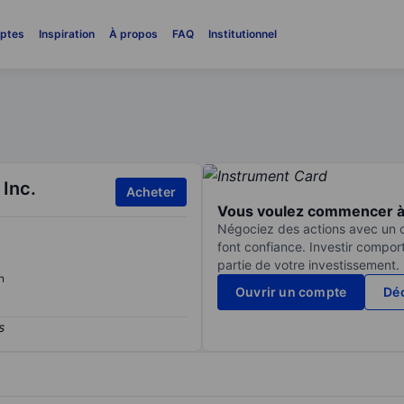
ptes
Inspiration
À propos
FAQ
Institutionnel
Inc.
Acheter
Vous voulez commencer à 
Négociez des actions avec un co
font confiance. Investir compor
partie de votre investissement.
n
Ouvrir un compte
Déc