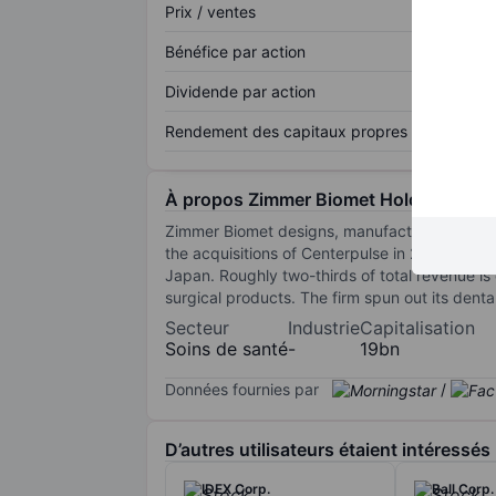
Prix / ventes
Bénéfice par action
Dividende par action
Rendement des capitaux propres
À propos Zimmer Biomet Holdings Inc.
Zimmer Biomet designs, manufactures, and mar
the acquisitions of Centerpulse in 2003 and B
Japan. Roughly two-thirds of total revenue is 
surgical products. The firm spun out its dent
Secteur
Industrie
Capitalisation
Soins de santé
-
19bn
Données fournies par
/
D’autres utilisateurs étaient intéressés
IDEX Corp.
Ball Corp.