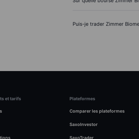
Sur quelle bourse Zimmer Bi
Puis-je trader Zimmer Biome
s et tarifs
Plateformes
s
Comparer les plateformes
SaxoInvestor
tions
SaxoTrader