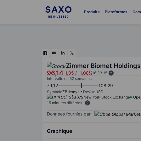
Produits
Plateformes
Com
Zimmer Biomet Holdings 
96,14
-1,05
/
-1,08%
16:33:15
Intervalle de 52 semaines
79,12
108,29
Symbole
ZBH:xnys
Devise
USD
New York Stock Exchange
Ope
15 minutes différées
Données fournies par
Graphique
Chart