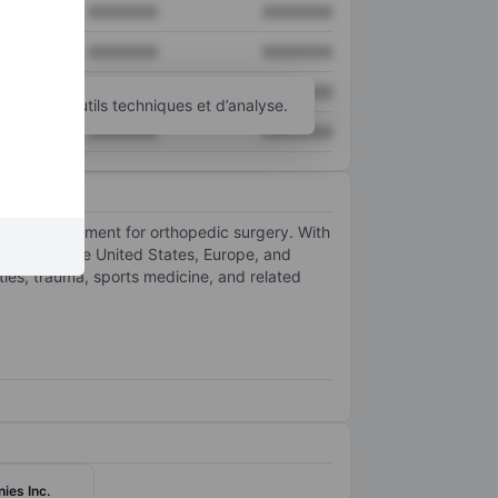
XXXXXXX
XXXXXXX
XXXXXXX
XXXXXXX
XXXXXXX
XXXXXXX
d’autres outils techniques et d’analyse.
XXXXXXX
XXXXXXX
rgical equipment for orthopedic surgery. With
market in the United States, Europe, and
ties, trauma, sports medicine, and related
es Inc.