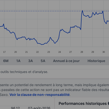
ories.
s. Data ranges from 87.67 to 99.24.
17
20
21
22
23
24
27
28
29
30
6M
1A
3A
5A
Annuel à ce jour
Historique
outils techniques et d’analyse.
sente un potentiel de rendement à long terme, mais implique égaleme
es passées de cette action ne sont pas un indicateur fiable des résult
 Saxo.
Voir la clause de non-responsabilité
.
Performances historiques
96,12
07-août-2026