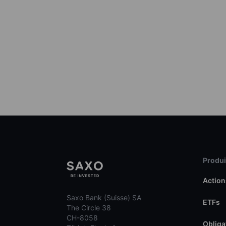
Produit
Action
Saxo Bank (Suisse) SA
ETFs
The Circle 38
CH-8058
Obliga