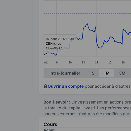
Line chart with 293 data points.
The chart has 1 X axis displaying categ
The chart has 1 Y axis displaying value
07-août-2026 16:30
ZBH:xnys
Close
96,17
juil.
9
10
13
14
15
16
End of interactive chart.
Intra-journalier
1S
1M
3M
Ouvrir un compte
pour accéder à d’autres 
Bon à savoir :
L’investissement en actions pré
la totalité du capital investi. Les performanc
sources externes n’ont pas été modifiées par
Cours
Achat