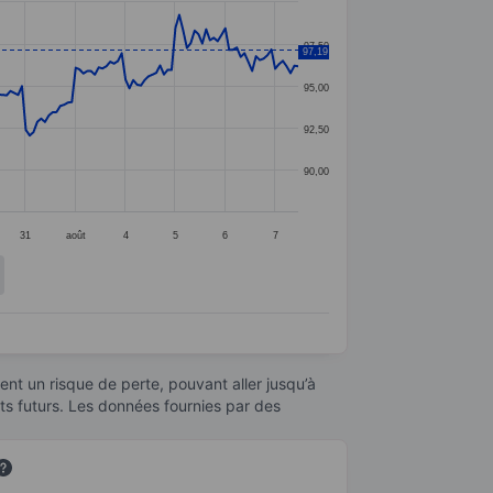
97,50
97,19
95,00
92,50
90,00
31
août
4
5
6
7
nt un risque de perte, pouvant aller jusqu’à
ats futurs. Les données fournies par des