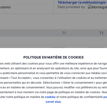
Télécharger la méthodologie 
Data provided by
T1
T2
XXXXXXX
XXXXXXX
POLITIQUE EN MATIÈRE DE COOKIES
XXXXXXX
XXXXXXX
tes web utilisent des cookies pour vous offrir une meilleure expérience de naviga
XXXXXXX
XXXXXXX
ettant, en optimisant et en analysant les opérations du site, ainsi que pour fourn
u publicitaire personnalisé et vous permettre de vous connecter aux médias soci
issant « Tout Accepter», vous consentez à l'utilisation de cookies et au traiteme
es personnelles qui en découle. Sélectionnez « Gérer le consentement » pour gér
XXXXXXX
XXXXXXX
nces en matière de consentement. Vous pouvez modifier vos préférences ou retir
sentement à tout moment via notre page de politique en matière de cookies. Veui
XXXXXXX
XXXXXXX
lter notre politique en matière de
cookies
et notre politique de confidentialité
po
savoir plus
.