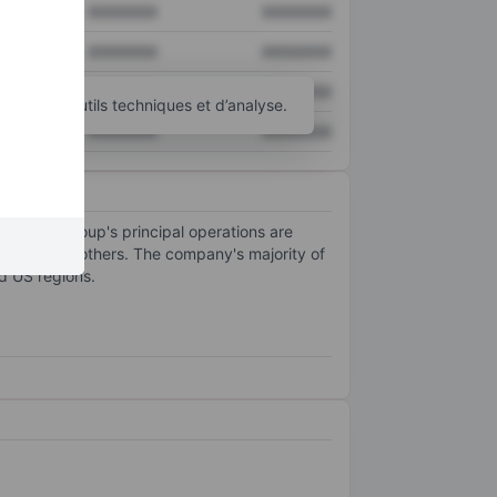
XXXXXXX
XXXXXXX
XXXXXXX
XXXXXXX
XXXXXXX
XXXXXXX
d’autres outils techniques et d’analyse.
XXXXXXX
XXXXXXX
cts. The group's principal operations are
rands, and others. The company's majority of
d US regions.