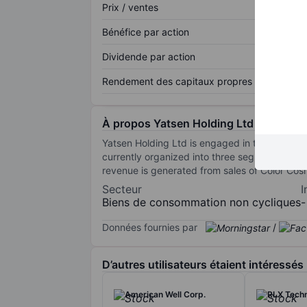
Prix / ventes
Bénéfice par action
Dividende par action
Rendement des capitaux propres
À propos Yatsen Holding Ltd - ADR
Yatsen Holding Ltd is engaged in the retail b
currently organized into three segments on a
revenue is generated from sales of Color Co
Secteur
I
Biens de consommation non cycliques
-
Données fournies par
/
D’autres utilisateurs étaient intéressés
American Well Corp.
RLX Techn