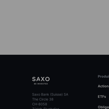
Produit
Action
Saxo Bank (Suisse) SA
ETFs
The Circle 38
CH-8058
Obliga
Zürich-Flughafen