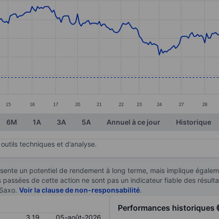
ories.
s. Data ranges from 2.99 to 3.74.
15
16
17
20
21
22
23
24
27
28
6M
1A
3A
5A
Annuel à ce jour
Historique
outils techniques et d’analyse.
sente un potentiel de rendement à long terme, mais implique égaleme
es passées de cette action ne sont pas un indicateur fiable des résult
 Saxo.
Voir la clause de non-responsabilité
.
Performances historiques
3,19
05-août-2026