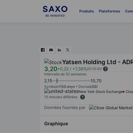
Produits
Plateformes
Com
Yatsen Holding Ltd - AD
3,20
+0,22
/
+7,38%
20:10:00
Intervalle de 52 semaines
2,15
10,70
Symbole
YSG:xnys
Devise
USD
New York Stock Exchange
Clo
15 minutes différées
Données fournies par
Graphique
Chart