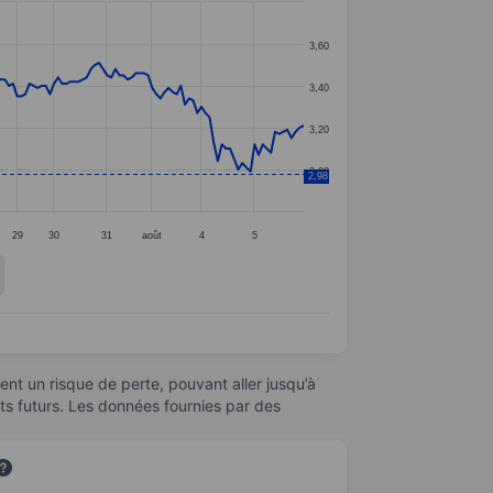
3,60
3,40
3,20
3,00
2,98
29
30
31
août
4
5
nt un risque de perte, pouvant aller jusqu’à
ats futurs. Les données fournies par des