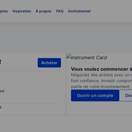
ptes
Inspiration
À propos
FAQ
Institutionnel
R
Acheter
Vous voulez commencer à 
Négociez des actions avec un co
font confiance. Investir compor
partie de votre investissement.
sed
Ouvrir un compte
Déc