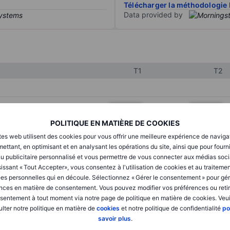
Télécharger la méthodologie 
Data provided by
T1
T2
XXXXXXX
XXXXXXX
POLITIQUE EN MATIÈRE DE COOKIES
XXXXXXX
XXXXXXX
tes web utilisent des cookies pour vous offrir une meilleure expérience de naviga
XXXXXXX
XXXXXXX
ettant, en optimisant et en analysant les opérations du site, ainsi que pour fourn
u publicitaire personnalisé et vous permettre de vous connecter aux médias soci
issant « Tout Accepter», vous consentez à l'utilisation de cookies et au traiteme
es personnelles qui en découle. Sélectionnez « Gérer le consentement » pour gér
XXXXXXX
XXXXXXX
nces en matière de consentement. Vous pouvez modifier vos préférences ou retir
sentement à tout moment via notre page de politique en matière de cookies. Veui
XXXXXXX
XXXXXXX
lter notre politique en matière de
cookies
et notre politique de confidentialité
po
savoir plus
.