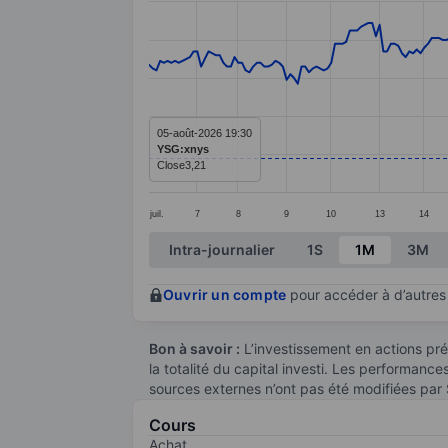
Line chart with 276 data points.
The chart has 1 X axis displaying categ
The chart has 1 Y axis displaying value
05-août-2026 19:30
YSG:xnys
Close
3,21
juil.
7
8
9
10
13
14
End of interactive chart.
Intra-journalier
1S
1M
3M
Ouvrir un compte
pour accéder à d’autres 
Bon à savoir :
L’investissement en actions pré
la totalité du capital investi. Les performanc
sources externes n’ont pas été modifiées par
Cours
Achat