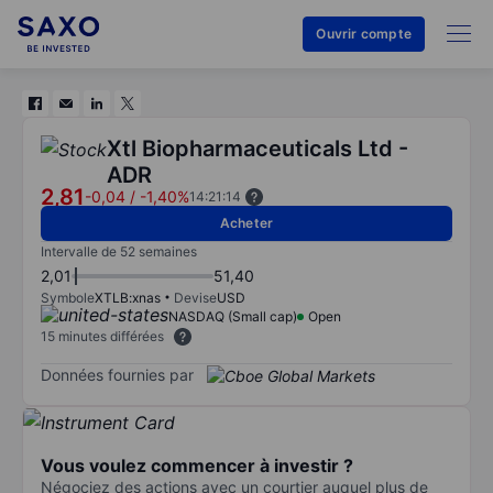
Ouvrir compte
Xtl Biopharmaceuticals Ltd -
ADR
2,81
-0,04
/
-1,40%
14:21:14
Acheter
Intervalle de 52 semaines
2,01
51,40
Symbole
XTLB:xnas
Devise
USD
NASDAQ (Small cap)
Open
15 minutes différées
Données fournies par
Vous voulez commencer à investir ?
Négociez des actions avec un courtier auquel plus de