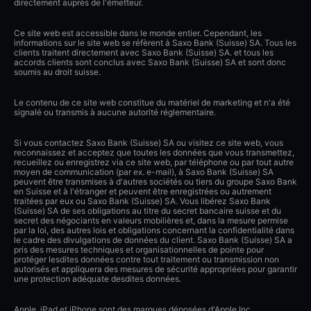
directement auprès de l'émetteur.
Ce site web est accessible dans le monde entier. Cependant, les
informations sur le site web se réfèrent à Saxo Bank (Suisse) SA. Tous les
clients traitent directement avec Saxo Bank (Suisse) SA. et tous les
accords clients sont conclus avec Saxo Bank (Suisse) SA et sont donc
soumis au droit suisse.
Le contenu de ce site web constitue du matériel de marketing et n'a été
signalé ou transmis à aucune autorité réglementaire.
Si vous contactez Saxo Bank (Suisse) SA ou visitez ce site web, vous
reconnaissez et acceptez que toutes les données que vous transmettez,
recueillez ou enregistrez via ce site web, par téléphone ou par tout autre
moyen de communication (par ex. e-mail), à Saxo Bank (Suisse) SA
peuvent être transmises à d'autres sociétés ou tiers du groupe Saxo Bank
en Suisse et à l'étranger et peuvent être enregistrées ou autrement
traitées par eux ou Saxo Bank (Suisse) SA. Vous libérez Saxo Bank
(Suisse) SA de ses obligations au titre du secret bancaire suisse et du
secret des négociants en valeurs mobilières et, dans la mesure permise
par la loi, des autres lois et obligations concernant la confidentialité dans
le cadre des divulgations de données du client. Saxo Bank (Suisse) SA a
pris des mesures techniques et organisationnelles de pointe pour
protéger lesdites données contre tout traitement ou transmission non
autorisés et appliquera des mesures de sécurité appropriées pour garantir
une protection adéquate desdites données.
Apple, iPad et iPhone sont des marques déposées d'Apple Inc.,