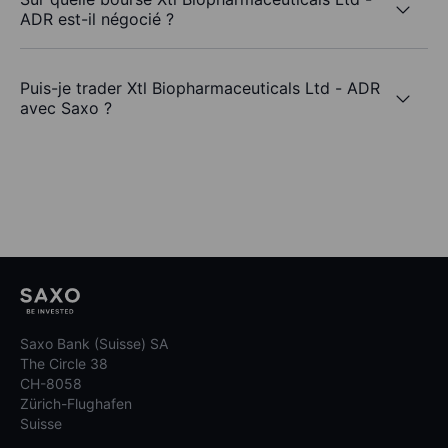
ADR est-il négocié ?
Puis-je trader Xtl Biopharmaceuticals Ltd - ADR
avec Saxo ?
Saxo Bank (Suisse) SA
The Circle 38
CH-8058
Zürich-Flughafen
Suisse