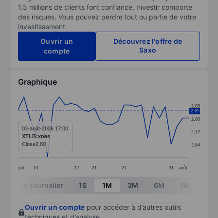
1.5 millions de clients font confiance. Investir comporte
des risques. Vous pouvez perdre tout ou partie de votre
investissement.
Ouvrir un
Découvrez l'offre de
Saxo
compte
Graphique
Chart
2,88
2,85
Line chart with 30 data points.
2,80
The chart has 1 X axis displaying categories.
03-août-2026 17:00
2,72
XTLB:xnas
The chart has 1 Y axis displaying values. Data ranges 
Close
2,80
2,64
juil.
13
17
21
27
31
août
End of interactive chart.
Intra-journalier
1S
1M
3M
6M
1A
3A
Ouvrir un compte
pour accéder à d’autres outils
techniques et d’analyse.