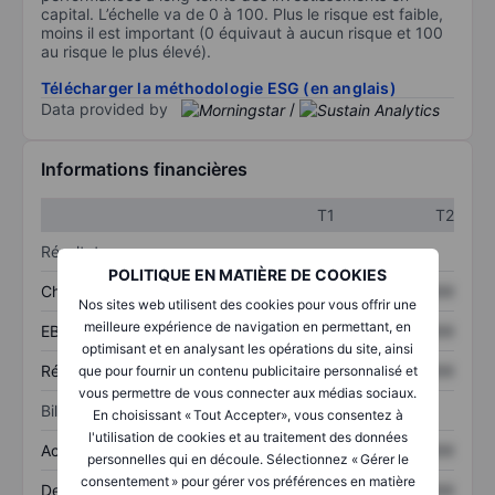
capital. L’échelle va de 0 à 100. Plus le risque est faible,
moins il est important (0 équivaut à aucun risque et 100
au risque le plus élevé).
Télécharger la méthodologie ESG (en anglais)
Data provided by
/
Informations financières
T1
T2
Résultats
POLITIQUE EN MATIÈRE DE COOKIES
Chiffre d’affaires
XXXXXXX
XXXXXXX
Nos sites web utilisent des cookies pour vous offrir une
meilleure expérience de navigation en permettant, en
EBITDA
XXXXXXX
XXXXXXX
optimisant et en analysant les opérations du site, ainsi
Résultat net
XXXXXXX
XXXXXXX
que pour fournir un contenu publicitaire personnalisé et
vous permettre de vous connecter aux médias sociaux.
Bilan
En choisissant « Tout Accepter», vous consentez à
l'utilisation de cookies et au traitement des données
Actifs totaux
XXXXXXX
XXXXXXX
personnelles qui en découle. Sélectionnez « Gérer le
consentement » pour gérer vos préférences en matière
Dette totale
XXXXXXX
XXXXXXX