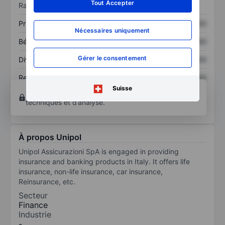
Tout Accepter
Ratios
Prix / ventes
XXXXXXX
XXXXXXX
Nécessaires uniquement
Bénéfice par action
XXXXXXX
XXXXXXX
Gérer le consentement
Dividende par action
XXXXXXX
XXXXXXX
Rendement des
XXXXXXX
XXXXXXX
capitaux propres
Suisse
Ouvrir un compte
pour accéder à d’autres outils
techniques et d’analyse.
À propos Unipol
Unipol Assicurazioni SpA is engaged in providing
insurance and banking products in Italy. It offers life
insurance, non-life insurance, car insurance,
Reinsurance, etc.
Secteur
Finance
Industrie
-