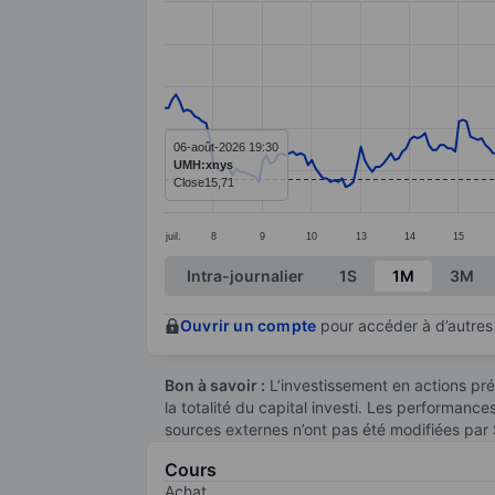
Line chart with 299 data points.
The chart has 1 X axis displaying categ
The chart has 1 Y axis displaying value
06-août-2026 19:30
UMH:xnys
Close
15,71
juil.
8
9
10
13
14
15
End of interactive chart.
Intra-journalier
1S
1M
3M
Ouvrir un compte
pour accéder à d’autres 
Bon à savoir :
L’investissement en actions pré
la totalité du capital investi. Les performanc
sources externes n’ont pas été modifiées par
Cours
Achat