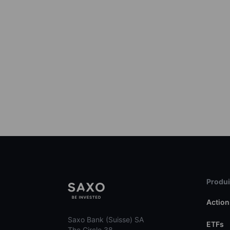
Produit
Action
Saxo Bank (Suisse) SA
ETFs
The Circle 38