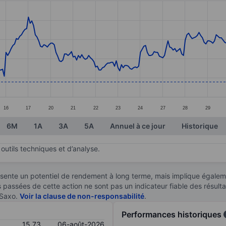
ories.
s. Data ranges from 15.09 to 16.04.
16
17
20
21
22
23
24
27
28
29
6M
1A
3A
5A
Annuel à ce jour
Historique
outils techniques et d’analyse.
sente un potentiel de rendement à long terme, mais implique égaleme
es passées de cette action ne sont pas un indicateur fiable des résult
 Saxo.
Voir la clause de non-responsabilité
.
Performances historiques
15,73
06-août-2026