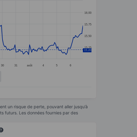
16,00
15,75
15,50
15,25
15,20
30
31
août
4
5
6
nt un risque de perte, pouvant aller jusqu’à
ats futurs. Les données fournies par des