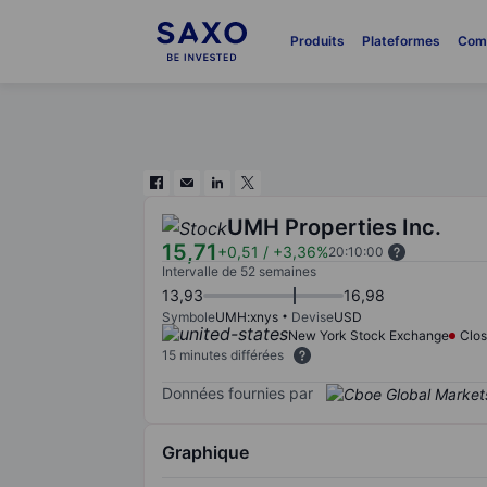
Produits
Plateformes
Com
UMH Properties Inc.
15,71
+0,51
/
+3,36%
20:10:00
Intervalle de 52 semaines
13,93
16,98
Symbole
UMH:xnys
Devise
USD
New York Stock Exchange
Clo
15 minutes différées
Données fournies par
Graphique
Chart