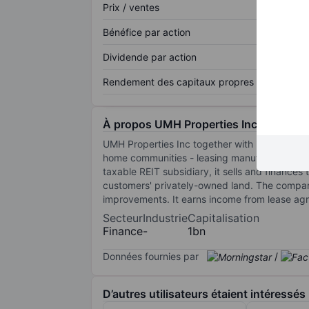
Prix / ventes
Bénéfice par action
Dividende par action
Rendement des capitaux propres
À propos UMH Properties Inc.
UMH Properties Inc together with its subsidiar
home communities - leasing manufactured hom
taxable REIT subsidiary, it sells and finance
customers' privately-owned land. The company 
improvements. It earns income from lease agr
Secteur
Industrie
Capitalisation
Finance
-
1bn
Données fournies par
/
D’autres utilisateurs étaient intéressés