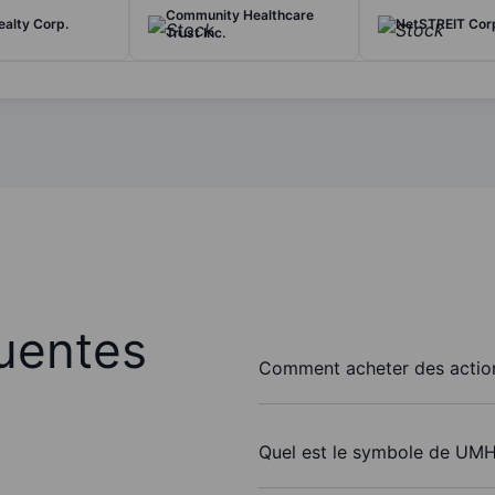
Community Healthcare
ealty Corp.
NetSTREIT Cor
Trust Inc.
uentes
Comment acheter des action
Quel est le symbole de UMH 