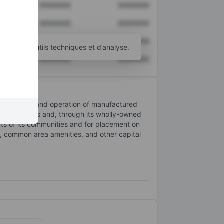
XXXXXXX
XXXXXXX
XXXXXXX
XXXXXXX
XXXXXXX
XXXXXXX
d’autres outils techniques et d’analyse.
XXXXXXX
XXXXXXX
 of ownership and operation of manufactured
o residents and, through its wholly-owned
nts of its communities and for placement on
s, common area amenities, and other capital