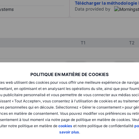
Télécharger la méthodologie 
Data provided by
T1
T2
XXXXXXX
XXXXXXX
POLITIQUE EN MATIÈRE DE COOKIES
XXXXXXX
XXXXXXX
tes web utilisent des cookies pour vous offrir une meilleure expérience de naviga
XXXXXXX
XXXXXXX
ettant, en optimisant et en analysant les opérations du site, ainsi que pour fourn
u publicitaire personnalisé et vous permettre de vous connecter aux médias soci
issant « Tout Accepter», vous consentez à l'utilisation de cookies et au traiteme
es personnelles qui en découle. Sélectionnez « Gérer le consentement » pour gér
XXXXXXX
XXXXXXX
nces en matière de consentement. Vous pouvez modifier vos préférences ou retir
sentement à tout moment via notre page de politique en matière de cookies. Veui
XXXXXXX
XXXXXXX
lter notre politique en matière de
cookies
et notre politique de confidentialité
po
savoir plus
.