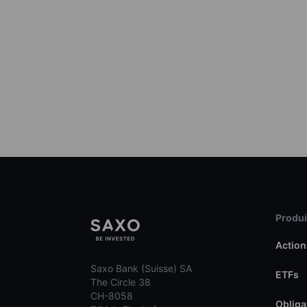
Produit
Action
Saxo Bank (Suisse) SA
ETFs
The Circle 38
CH-8058
Obliga