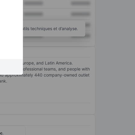
XXXXXXX
XXXXXXX
XXXXXXX
XXXXXXX
XXXXXXX
XXXXXXX
d’autres outils techniques et d’analyse.
XXXXXXX
XXXXXXX
a-Pacific, Europe, and Latin America.
lege and professional teams, and people with
 and approximately 440 company-owned outlet
ank.
c.