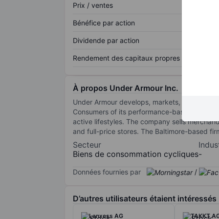
Prix / ventes
Bénéfice par action
Dividende par action
Rendement des capitaux propres
À propos Under Armour Inc.
Under Armour develops, markets, and distribut
Consumers of its performance-based clothing 
active lifestyles. The company sells mercha
and full-price stores. The Baltimore-based fi
Secteur
Indus
Biens de consommation cycliques
-
Données fournies par
/
D’autres utilisateurs étaient intéressés
Lanxess AG
TAKKT A