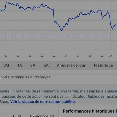
ories.
s. Data ranges from 6.03 to 7.46.
17
20
21
22
23
24
27
28
29
30
6M
1A
3A
5A
Annuel à ce jour
Historique
outils techniques et d’analyse.
sente un potentiel de rendement à long terme, mais implique égaleme
es passées de cette action ne sont pas un indicateur fiable des résult
 Saxo.
Voir la clause de non-responsabilité
.
Performances historiques
6,03
07-août-2026