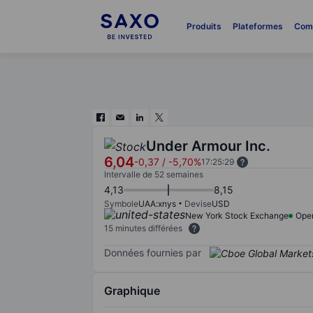
Produits
Plateformes
Com
Under Armour Inc.
6,04
-0,37
/
-5,70%
17:25:29
Intervalle de 52 semaines
4,13
8,15
Symbole
UAA:xnys
Devise
USD
New York Stock Exchange
Ope
15 minutes différées
Données fournies par
Graphique
Chart