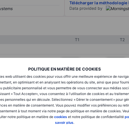
Télécharger la méthodologie 
Data provided by
T1
T2
XXXXXXX
XXXXXXX
POLITIQUE EN MATIÈRE DE COOKIES
XXXXXXX
XXXXXXX
tes web utilisent des cookies pour vous offrir une meilleure expérience de naviga
XXXXXXX
XXXXXXX
ettant, en optimisant et en analysant les opérations du site, ainsi que pour fourn
u publicitaire personnalisé et vous permettre de vous connecter aux médias soci
issant « Tout Accepter», vous consentez à l'utilisation de cookies et au traiteme
es personnelles qui en découle. Sélectionnez « Gérer le consentement » pour gér
XXXXXXX
XXXXXXX
nces en matière de consentement. Vous pouvez modifier vos préférences ou retir
sentement à tout moment via notre page de politique en matière de cookies. Veui
XXXXXXX
XXXXXXX
lter notre politique en matière de
cookies
et notre politique de confidentialité
po
savoir plus
.