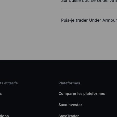
Sur quelle bourse Under Armo
Puis-je trader Under Armour
s et tarifs
Plateformes
s
Comparer les plateformes
SaxoInvestor
tions
SaxoTrader