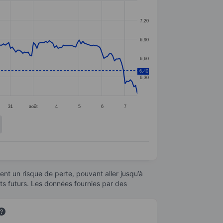
7,20
6,90
6,60
6,40
6,30
31
août
4
5
6
7
nt un risque de perte, pouvant aller jusqu’à
ats futurs. Les données fournies par des