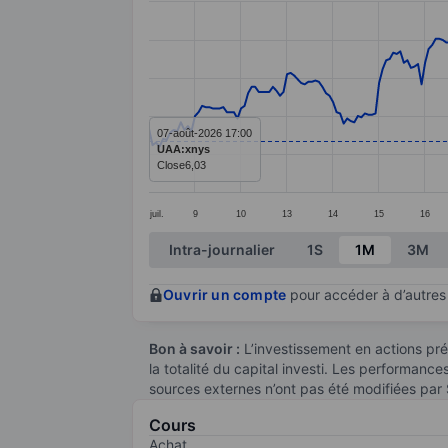
Line chart with 290 data points.
The chart has 1 X axis displaying categ
The chart has 1 Y axis displaying value
07-août-2026 17:00
UAA:xnys
Close
6,03
juil.
9
10
13
14
15
16
End of interactive chart.
Intra-journalier
1S
1M
3M
Ouvrir un compte
pour accéder à d’autres 
Bon à savoir :
L’investissement en actions pré
la totalité du capital investi. Les performanc
sources externes n’ont pas été modifiées par
Cours
Achat