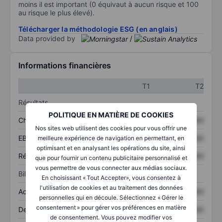
moins il est important (0 équivaut à aucun risque et 100
au risque le plus élevé).
Télécharger la méthodologie ESG (en anglais)
Data provided by
/
Informations financières
T1
T2
Résultats
POLITIQUE EN MATIÈRE DE COOKIES
Chiffre d’affaires
XXXXXXX
XXXXXXX
Nos sites web utilisent des cookies pour vous offrir une
EBITDA
XXXXXXX
XXXXXXX
meilleure expérience de navigation en permettant, en
optimisant et en analysant les opérations du site, ainsi
Résultat net
XXXXXXX
XXXXXXX
que pour fournir un contenu publicitaire personnalisé et
vous permettre de vous connecter aux médias sociaux.
Bilan
En choisissant « Tout Accepter», vous consentez à
l'utilisation de cookies et au traitement des données
Actifs totaux
XXXXXXX
XXXXXXX
personnelles qui en découle. Sélectionnez « Gérer le
consentement » pour gérer vos préférences en matière
Dette totale
XXXXXXX
XXXXXXX
de consentement. Vous pouvez modifier vos