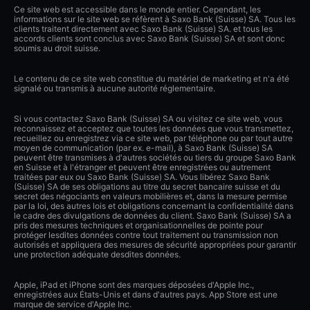
Ce site web est accessible dans le monde entier. Cependant, les
informations sur le site web se réfèrent à Saxo Bank (Suisse) SA. Tous les
clients traitent directement avec Saxo Bank (Suisse) SA. et tous les
accords clients sont conclus avec Saxo Bank (Suisse) SA et sont donc
soumis au droit suisse.
Le contenu de ce site web constitue du matériel de marketing et n'a été
signalé ou transmis à aucune autorité réglementaire.
Si vous contactez Saxo Bank (Suisse) SA ou visitez ce site web, vous
reconnaissez et acceptez que toutes les données que vous transmettez,
recueillez ou enregistrez via ce site web, par téléphone ou par tout autre
moyen de communication (par ex. e-mail), à Saxo Bank (Suisse) SA
peuvent être transmises à d'autres sociétés ou tiers du groupe Saxo Bank
en Suisse et à l'étranger et peuvent être enregistrées ou autrement
traitées par eux ou Saxo Bank (Suisse) SA. Vous libérez Saxo Bank
(Suisse) SA de ses obligations au titre du secret bancaire suisse et du
secret des négociants en valeurs mobilières et, dans la mesure permise
par la loi, des autres lois et obligations concernant la confidentialité dans
le cadre des divulgations de données du client. Saxo Bank (Suisse) SA a
pris des mesures techniques et organisationnelles de pointe pour
protéger lesdites données contre tout traitement ou transmission non
autorisés et appliquera des mesures de sécurité appropriées pour garantir
une protection adéquate desdites données.
Apple, iPad et iPhone sont des marques déposées d'Apple Inc.,
enregistrées aux États-Unis et dans d'autres pays. App Store est une
marque de service d'Apple Inc.