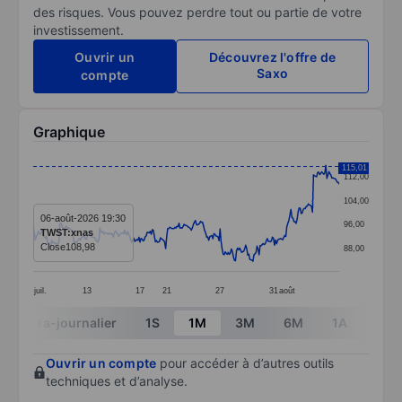
des risques. Vous pouvez perdre tout ou partie de votre
investissement.
Ouvrir un
Découvrez l'offre de
Saxo
compte
Graphique
Chart
115,01
112,00
Line chart with 299 data points.
104,00
The chart has 1 X axis displaying categories.
06-août-2026 19:30
96,00
TWST:xnas
The chart has 1 Y axis displaying values. Data ranges 
Close
108,98
88,00
juil.
13
17
21
27
31
août
End of interactive chart.
Intra-journalier
1S
1M
3M
6M
1A
3A
Ouvrir un compte
pour accéder à d’autres outils
techniques et d’analyse.