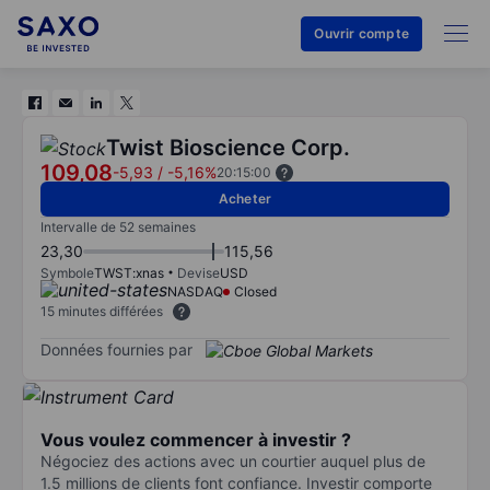
Ouvrir compte
Twist Bioscience Corp.
109,08
-5,93
/
-5,16%
20:15:00
Acheter
Intervalle de 52 semaines
23,30
115,56
Symbole
TWST:xnas
Devise
USD
NASDAQ
Closed
15 minutes différées
Données fournies par
Vous voulez commencer à investir ?
Négociez des actions avec un courtier auquel plus de
1.5 millions de clients font confiance. Investir comporte