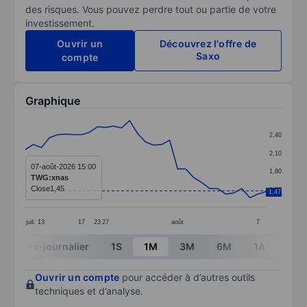
des risques. Vous pouvez perdre tout ou partie de votre
investissement.
Ouvrir un
Découvrez l'offre de
Saxo
compte
Graphique
Chart
2,40
Line chart with 31 data points.
2,10
The chart has 1 X axis displaying categories.
07-août-2026 15:00
1,80
TWG:xnas
The chart has 1 Y axis displaying values. Data ranges 
Close
1,45
1,50
1,47
juil.
13
17
23
27
août
7
End of interactive chart.
Intra-journalier
1S
1M
3M
6M
1A
3A
Ouvrir un compte
pour accéder à d’autres outils
techniques et d’analyse.