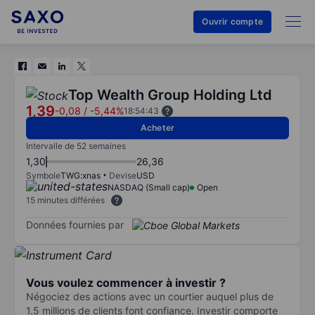
Ouvrir compte
Top Wealth Group Holding Ltd
1,39
-0,08
/
-5,44%
18:54:43
Acheter
Intervalle de 52 semaines
1,30
26,36
Symbole
TWG:xnas
Devise
USD
NASDAQ (Small cap)
Open
15 minutes différées
Données fournies par
Vous voulez commencer à investir ?
Négociez des actions avec un courtier auquel plus de
1.5 millions de clients font confiance. Investir comporte