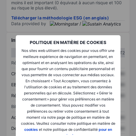
moins il est important (0 équivaut à aucun risque et 100
au risque le plus élevé).
Télécharger la méthodologie ESG (en anglais)
Data provided by
/
Informations financières
POLITIQUE EN MATIÈRE DE COOKIES
Nos sites web utilisent des cookies pour vous offrir une
T1
T2
meilleure expérience de navigation en permettant, en
Résultats
optimisant et en analysant les opérations du site, ainsi
que pour fournir un contenu publicitaire personnalisé et
Chiffre d’affaires
XXXXXXX
XXXXXXX
vous permettre de vous connecter aux médias sociaux.
En choisissant « Tout Accepter», vous consentez à
EBITDA
XXXXXXX
XXXXXXX
l'utilisation de cookies et au traitement des données
personnelles qui en découle. Sélectionnez « Gérer le
Résultat net
XXXXXXX
XXXXXXX
consentement » pour gérer vos préférences en matière
de consentement. Vous pouvez modifier vos
Bilan
préférences ou retirer votre consentement à tout
Actifs totaux
XXXXXXX
XXXXXXX
moment via notre page de politique en matière de
cookies. Veuillez consulter notre politique en matière de
Dette totale
XXXXXXX
XXXXXXX
cookies
et notre politique de confidentialité
pour en
savoir plus
.