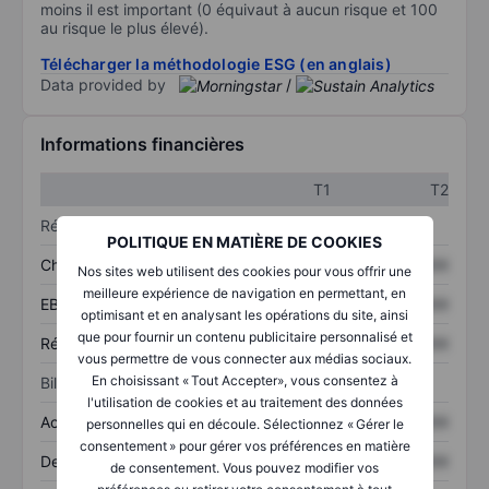
moins il est important (0 équivaut à aucun risque et 100
au risque le plus élevé).
Télécharger la méthodologie ESG (en anglais)
Data provided by
/
Informations financières
T1
T2
Résultats
POLITIQUE EN MATIÈRE DE COOKIES
Chiffre d’affaires
XXXXXXX
XXXXXXX
Nos sites web utilisent des cookies pour vous offrir une
meilleure expérience de navigation en permettant, en
EBITDA
XXXXXXX
XXXXXXX
optimisant et en analysant les opérations du site, ainsi
que pour fournir un contenu publicitaire personnalisé et
Résultat net
XXXXXXX
XXXXXXX
vous permettre de vous connecter aux médias sociaux.
En choisissant « Tout Accepter», vous consentez à
Bilan
l'utilisation de cookies et au traitement des données
Actifs totaux
XXXXXXX
XXXXXXX
personnelles qui en découle. Sélectionnez « Gérer le
consentement » pour gérer vos préférences en matière
Dette totale
XXXXXXX
XXXXXXX
de consentement. Vous pouvez modifier vos