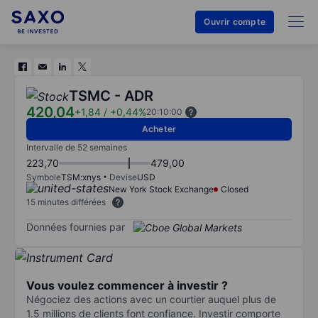
Ouvrir compte
TSMC - ADR
420,04
+1,84
/
+0,44%
20:10:00
Acheter
Intervalle de 52 semaines
223,70
479,00
Symbole
TSM:xnys
Devise
USD
New York Stock Exchange
Closed
15 minutes différées
Données fournies par
Vous voulez commencer à investir ?
Négociez des actions avec un courtier auquel plus de
1.5 millions de clients font confiance. Investir comporte