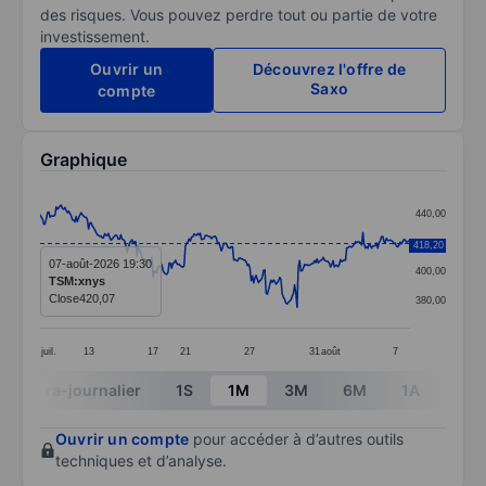
des risques. Vous pouvez perdre tout ou partie de votre
investissement.
Ouvrir un
Découvrez l'offre de
Saxo
compte
Graphique
Chart
440,00
Line chart with 299 data points.
420,00
418,20
The chart has 1 X axis displaying categories.
07-août-2026 19:30
400,00
TSM:xnys
The chart has 1 Y axis displaying values. Data ranges
Close
420,07
380,00
juil.
13
17
21
27
31
août
7
End of interactive chart.
Intra-journalier
1S
1M
3M
6M
1A
3A
Ouvrir un compte
pour accéder à d’autres outils
techniques et d’analyse.