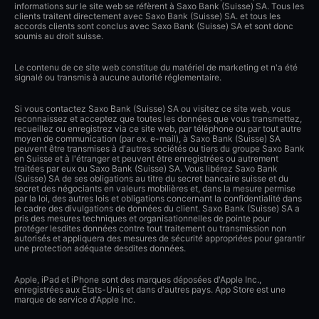
informations sur le site web se réfèrent à Saxo Bank (Suisse) SA. Tous les
clients traitent directement avec Saxo Bank (Suisse) SA. et tous les
accords clients sont conclus avec Saxo Bank (Suisse) SA et sont donc
soumis au droit suisse.
Le contenu de ce site web constitue du matériel de marketing et n'a été
signalé ou transmis à aucune autorité réglementaire.
Si vous contactez Saxo Bank (Suisse) SA ou visitez ce site web, vous
reconnaissez et acceptez que toutes les données que vous transmettez,
recueillez ou enregistrez via ce site web, par téléphone ou par tout autre
moyen de communication (par ex. e-mail), à Saxo Bank (Suisse) SA
peuvent être transmises à d'autres sociétés ou tiers du groupe Saxo Bank
en Suisse et à l'étranger et peuvent être enregistrées ou autrement
traitées par eux ou Saxo Bank (Suisse) SA. Vous libérez Saxo Bank
(Suisse) SA de ses obligations au titre du secret bancaire suisse et du
secret des négociants en valeurs mobilières et, dans la mesure permise
par la loi, des autres lois et obligations concernant la confidentialité dans
le cadre des divulgations de données du client. Saxo Bank (Suisse) SA a
pris des mesures techniques et organisationnelles de pointe pour
protéger lesdites données contre tout traitement ou transmission non
autorisés et appliquera des mesures de sécurité appropriées pour garantir
une protection adéquate desdites données.
Apple, iPad et iPhone sont des marques déposées d'Apple Inc.,
enregistrées aux États-Unis et dans d'autres pays. App Store est une
marque de service d'Apple Inc.