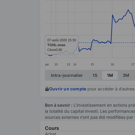
Line chart with 197 data points.
The chart has 1 X axis displaying categ
The chart has 1 Y axis displaying value
07-août-2026 15:30
TGHL:xnas
Close
0,80
juil.
10
13
14
15
16
17
End of interactive chart.
Intra-journalier
1S
1M
3M
Ouvrir un compte
pour accéder à d’autres 
Bon à savoir :
L’investissement en actions pré
la totalité du capital investi. Les performanc
sources externes n’ont pas été modifiées par
Cours
Achat