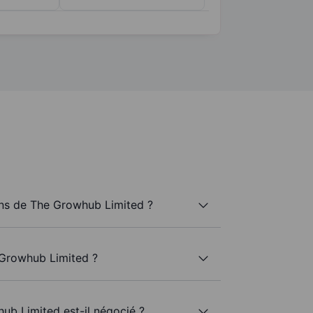
ns de The Growhub Limited ?
 Growhub Limited ?
ub Limited est-il négocié ?