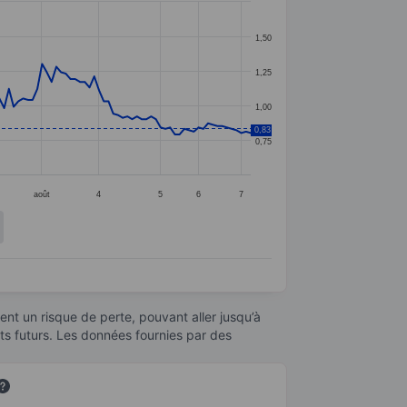
1,50
1,25
1,00
0,83
0,75
août
4
5
6
7
nt un risque de perte, pouvant aller jusqu’à
ats futurs. Les données fournies par des