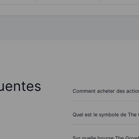
uentes
Comment acheter des actio
Quel est le symbole de The
Sur quelle bourse The Growh