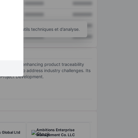
XXXXXXX
XXXXXXX
XXXXXXX
XXXXXXX
XXXXXXX
XXXXXXX
d’autres outils techniques et d’analyse.
XXXXXXX
XXXXXXX
ocusing on enhancing product traceability
 approach to address industry challenges. Its
n Project Development.
Ambitions Enterprise
s Global Ltd
Management Co. LLC