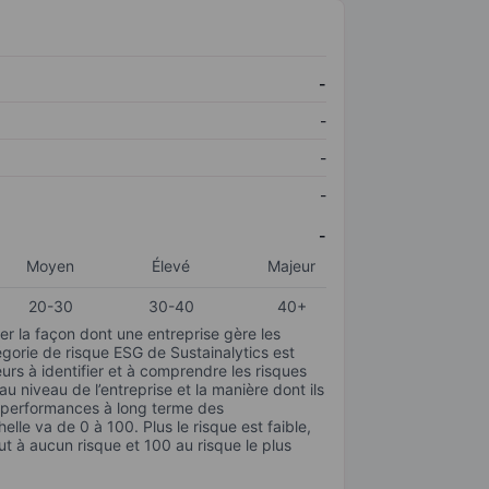
-
-
-
-
-
Moyen
Élevé
Majeur
20-30
30-40
40+
r la façon dont une entreprise gère les
gorie de risque ESG de Sustainalytics est
urs à identifier et à comprendre les risques
 niveau de l’entreprise et la manière dont ils
s performances à long terme des
elle va de 0 à 100. Plus le risque est faible,
ut à aucun risque et 100 au risque le plus