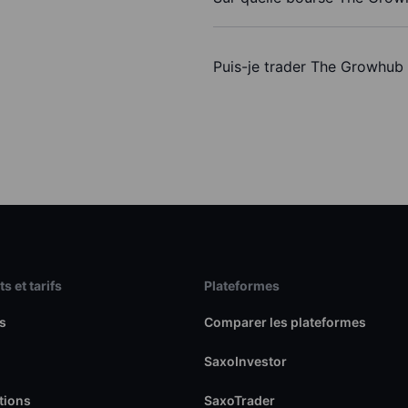
Puis-je trader The Growhub
s et tarifs
Plateformes
s
Comparer les plateformes
SaxoInvestor
tions
SaxoTrader