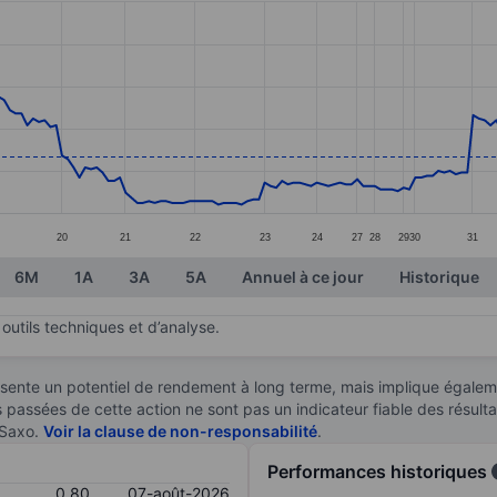
ories.
s. Data ranges from 0.55 to 1.55.
20
21
22
23
24
27
28
29
30
31
6M
1A
3A
5A
Annuel à ce jour
Historique
outils techniques et d’analyse.
sente un potentiel de rendement à long terme, mais implique égaleme
es passées de cette action ne sont pas un indicateur fiable des résult
 Saxo.
Voir la clause de non-responsabilité
.
Performances historiques
0,80
07-août-2026