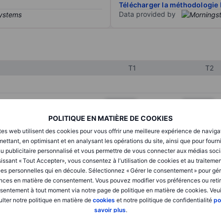
Télécharger la méthodologie 
Data provided by
T1
T2
XXXXXXX
XXXXXXX
POLITIQUE EN MATIÈRE DE COOKIES
XXXXXXX
XXXXXXX
tes web utilisent des cookies pour vous offrir une meilleure expérience de naviga
XXXXXXX
XXXXXXX
ettant, en optimisant et en analysant les opérations du site, ainsi que pour fourn
u publicitaire personnalisé et vous permettre de vous connecter aux médias soci
issant « Tout Accepter», vous consentez à l'utilisation de cookies et au traiteme
es personnelles qui en découle. Sélectionnez « Gérer le consentement » pour gér
XXXXXXX
XXXXXXX
nces en matière de consentement. Vous pouvez modifier vos préférences ou retir
sentement à tout moment via notre page de politique en matière de cookies. Veui
XXXXXXX
XXXXXXX
lter notre politique en matière de
cookies
et notre politique de confidentialité
po
savoir plus
.