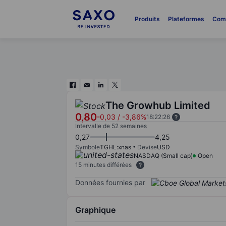
Produits
Plateformes
Com
The Growhub Limited
0,80
-0,03
/
-3,86%
18:22:26
Intervalle de 52 semaines
0,27
4,25
Symbole
TGHL:xnas
Devise
USD
NASDAQ (Small cap)
Open
15 minutes différées
Données fournies par
Graphique
Chart