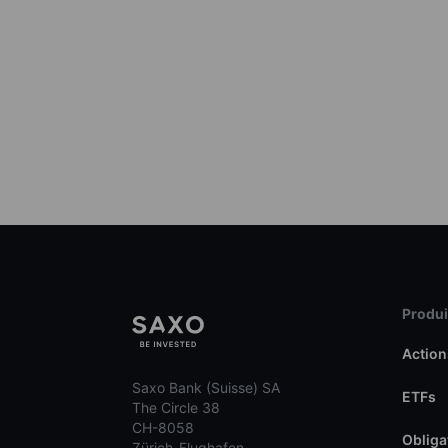
Produit
Action
Saxo Bank (Suisse) SA
ETFs
The Circle 38
CH-8058
Obliga
Zürich-Flughafen