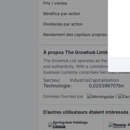
Prix / ventes
Bénéfice par action
Dividende par action
Rendement des capitaux propres
À propos The Growhub Limited
The Growhub Ltd operates as the intersection
and authenticity. With a commitment to innov
business currently comprises two main divisio
Secteur
Industrie
Capitalisation
Technologie
-
0,020396707bn
Données fournies par
/
D’autres utilisateurs étaient intéressés
Springview Holdings
Phoenix A
Limited