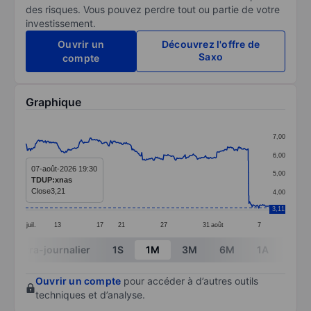
des risques. Vous pouvez perdre tout ou partie de votre
investissement.
Ouvrir un
Découvrez l'offre de
Saxo
compte
Graphique
Chart
7,00
Line chart with 299 data points.
6,00
The chart has 1 X axis displaying categories.
07-août-2026 19:30
5,00
TDUP:xnas
The chart has 1 Y axis displaying values. Data ranges 
Close
3,21
4,00
3,11
juil.
13
17
21
27
31
août
7
End of interactive chart.
Intra-journalier
1S
1M
3M
6M
1A
3A
Ouvrir un compte
pour accéder à d’autres outils
techniques et d’analyse.