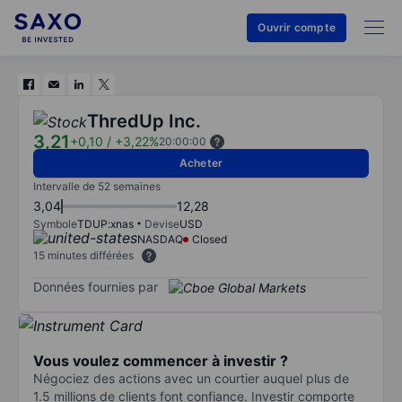
Ouvrir compte
ThredUp Inc.
3,21
+0,10
/
+3,22%
20:00:00
Acheter
Intervalle de 52 semaines
3,04
12,28
Symbole
TDUP:xnas
Devise
USD
NASDAQ
Closed
15 minutes différées
Données fournies par
Vous voulez commencer à investir ?
Négociez des actions avec un courtier auquel plus de
1.5 millions de clients font confiance. Investir comporte