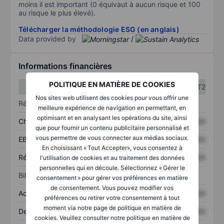
moins il est important (0 équivaut à aucun risque et 100
au risque le plus élevé).
Télécharger la méthodologie ESG (en anglais)
Data provided by
/
Informations financières
POLITIQUE EN MATIÈRE DE COOKIES
T1
T2
Nos sites web utilisent des cookies pour vous offrir une
Résultats
meilleure expérience de navigation en permettant, en
optimisant et en analysant les opérations du site, ainsi
Chiffre d’affaires
XXXXXXX
XXXXXXX
que pour fournir un contenu publicitaire personnalisé et
vous permettre de vous connecter aux médias sociaux.
EBITDA
XXXXXXX
XXXXXXX
En choisissant « Tout Accepter», vous consentez à
Résultat net
XXXXXXX
XXXXXXX
l'utilisation de cookies et au traitement des données
personnelles qui en découle. Sélectionnez « Gérer le
Bilan
consentement » pour gérer vos préférences en matière
de consentement. Vous pouvez modifier vos
Actifs totaux
XXXXXXX
XXXXXXX
préférences ou retirer votre consentement à tout
moment via notre page de politique en matière de
Dette totale
XXXXXXX
XXXXXXX
cookies. Veuillez consulter notre politique en matière de