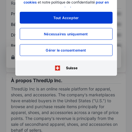
cookies
et notre politique de confidentialité
pour en
Ratios
savoir plus
.
Prix / ventes
XXXXXXX
XXXXXXX
Tout Accepter
Bénéfice par action
XXXXXXX
XXXXXXX
Nécessaires uniquement
Dividende par action
XXXXXXX
XXXXXXX
Rendement des
XXXXXXX
XXXXXXX
Gérer le consentement
capitaux propres
Ouvrir un compte
pour accéder à d’autres outils
techniques et d’analyse.
Suisse
À propos ThredUp Inc.
ThredUp Inc is an online resale platform for apparel,
shoes, and accessories. The company's marketplaces
have enabled buyers in the United States ("U.S.") to
browse and purchase resale items principally for
apparel, shoes, and accessories across a range of price
points. The company's revenue is principally from the
sale of secondhand apparel, shoes, and accessories on
behalf of sellers.