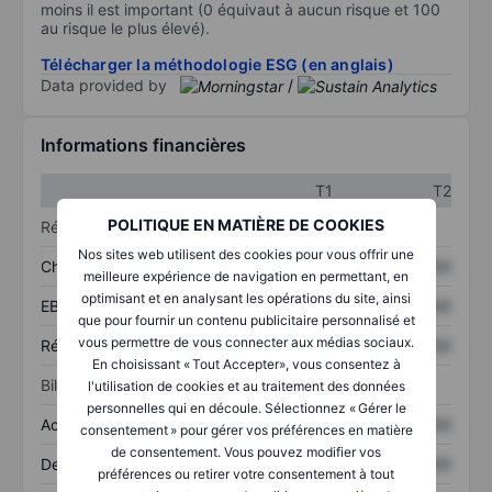
moins il est important (0 équivaut à aucun risque et 100
au risque le plus élevé).
Télécharger la méthodologie ESG (en anglais)
Data provided by
/
Informations financières
T1
T2
POLITIQUE EN MATIÈRE DE COOKIES
Résultats
Nos sites web utilisent des cookies pour vous offrir une
Chiffre d’affaires
XXXXXXX
XXXXXXX
meilleure expérience de navigation en permettant, en
optimisant et en analysant les opérations du site, ainsi
EBITDA
XXXXXXX
XXXXXXX
que pour fournir un contenu publicitaire personnalisé et
vous permettre de vous connecter aux médias sociaux.
Résultat net
XXXXXXX
XXXXXXX
En choisissant « Tout Accepter», vous consentez à
Bilan
l'utilisation de cookies et au traitement des données
personnelles qui en découle. Sélectionnez « Gérer le
Actifs totaux
XXXXXXX
XXXXXXX
consentement » pour gérer vos préférences en matière
de consentement. Vous pouvez modifier vos
Dette totale
XXXXXXX
XXXXXXX
préférences ou retirer votre consentement à tout