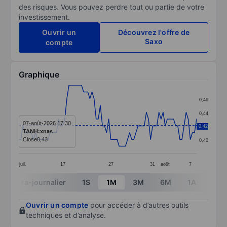
des risques. Vous pouvez perdre tout ou partie de votre
investissement.
Ouvrir un
Découvrez l'offre de
Saxo
compte
Graphique
Chart
0,46
Line chart with 86 data points.
0,44
The chart has 1 X axis displaying categories.
07-août-2026 17:30
0,42
0,42
TANH:xnas
The chart has 1 Y axis displaying values. Data ranges 
Close
0,43
0,40
juil.
17
27
31
août
7
End of interactive chart.
Intra-journalier
1S
1M
3M
6M
1A
3A
Ouvrir un compte
pour accéder à d’autres outils
techniques et d’analyse.