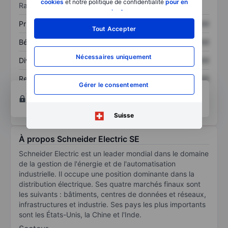
cookies
et notre politique de confidentialité
pour en
Ratios
savoir plus
.
Prix / ventes
XXXXXXX
XXXXXXX
Tout Accepter
Bénéfice par action
XXXXXXX
XXXXXXX
Nécessaires uniquement
Dividende par action
XXXXXXX
XXXXXXX
Rendement des
XXXXXXX
XXXXXXX
Gérer le consentement
capitaux propres
Ouvrir un compte
pour accéder à d’autres outils
techniques et d’analyse.
Suisse
À propos Schneider Electric SE
Schneider Electric est un leader mondial dans le domaine
de la gestion de l'énergie et de l'automatisation
industrielle. Il occupe une position dominante dans la
distribution électrique. Ses quatre marchés finaux sont
les suivants : bâtiments, centres de données et réseaux,
infrastructures et industrie. Ses pays les plus importants
sont les États-Unis, la Chine et l'Inde.