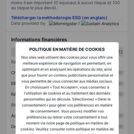
moins il est important (0 équivaut à aucun risque et 100
au risque le plus élevé).
Télécharger la méthodologie ESG (en anglais)
Data provided by
/
Informations financières
POLITIQUE EN MATIÈRE DE COOKIES
T1
T2
Nos sites web utilisent des cookies pour vous offrir une
Résultats
meilleure expérience de navigation en permettant, en
optimisant et en analysant les opérations du site, ainsi
Chiffre d’affaires
XXXXXXX
XXXXXXX
que pour fournir un contenu publicitaire personnalisé et
vous permettre de vous connecter aux médias sociaux.
EBITDA
XXXXXXX
XXXXXXX
En choisissant « Tout Accepter», vous consentez à
l'utilisation de cookies et au traitement des données
Résultat net
XXXXXXX
XXXXXXX
personnelles qui en découle. Sélectionnez « Gérer le
Bilan
consentement » pour gérer vos préférences en matière
de consentement. Vous pouvez modifier vos
Actifs totaux
XXXXXXX
XXXXXXX
préférences ou retirer votre consentement à tout
moment via notre page de politique en matière de
Dette totale
XXXXXXX
XXXXXXX
cookies. Veuillez consulter notre politique en matière de