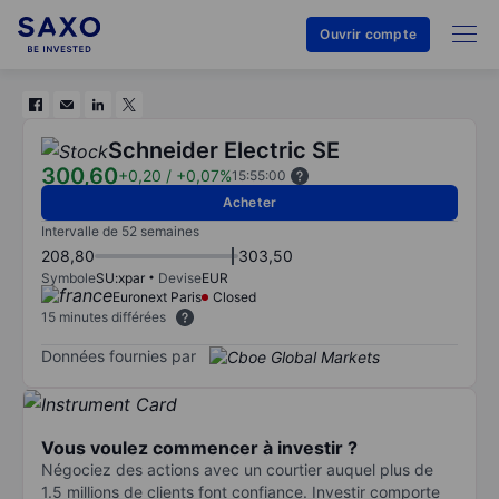
Ouvrir compte
Schneider Electric SE
300,60
+0,20
/
+0,07%
15:55:00
Acheter
Intervalle de 52 semaines
208,80
303,50
Symbole
SU:xpar
Devise
EUR
Euronext Paris
Closed
15 minutes différées
Données fournies par
Vous voulez commencer à investir ?
Négociez des actions avec un courtier auquel plus de
1.5 millions de clients font confiance. Investir comporte