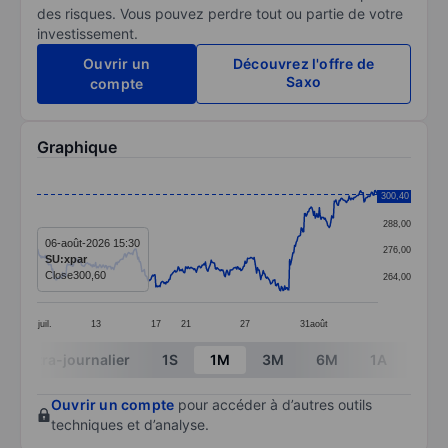
des risques. Vous pouvez perdre tout ou partie de votre
investissement.
Ouvrir un
Découvrez l'offre de
Saxo
compte
Graphique
Chart
300,40
300,00
Line chart with 414 data points.
288,00
The chart has 1 X axis displaying categories.
06-août-2026 15:30
276,00
SU:xpar
The chart has 1 Y axis displaying values. Data ranges
Close
300,60
264,00
juil.
13
17
21
27
31
août
End of interactive chart.
Intra-journalier
1S
1M
3M
6M
1A
3A
Ouvrir un compte
pour accéder à d’autres outils
techniques et d’analyse.