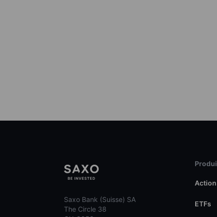
Produit
Action
Saxo Bank (Suisse) SA
ETFs
The Circle 38