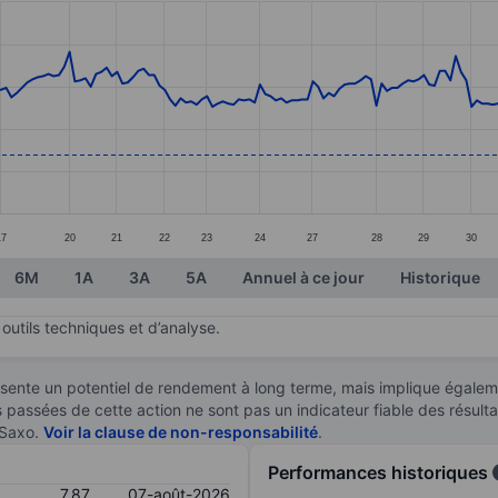
ories.
s. Data ranges from 7.42 to 8.82.
17
20
21
22
23
24
27
28
29
30
6M
1A
3A
5A
Annuel à ce jour
Historique
outils techniques et d’analyse.
sente un potentiel de rendement à long terme, mais implique égaleme
es passées de cette action ne sont pas un indicateur fiable des résult
 Saxo.
Voir la clause de non-responsabilité
.
Performances historiques
7,87
07-août-2026