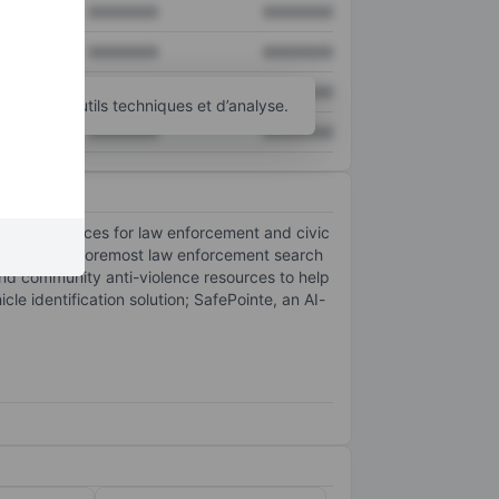
XXXXXXX
XXXXXXX
XXXXXXX
XXXXXXX
XXXXXXX
XXXXXXX
d’autres outils techniques et d’analyse.
XXXXXXX
XXXXXXX
visory services for law enforcement and civic
eTracer, the foremost law enforcement search
nd community anti-violence resources to help
e identification solution; SafePointe, an AI-