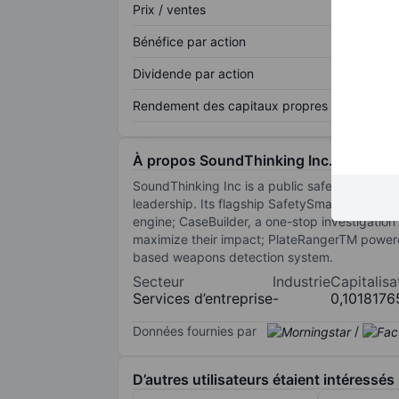
Prix / ventes
Bénéfice par action
Dividende par action
Rendement des capitaux propres
À propos SoundThinking Inc.
SoundThinking Inc is a public safety technol
leadership. Its flagship SafetySmart platfor
engine; CaseBuilder, a one-stop investigatio
maximize their impact; PlateRangerTM powered 
based weapons detection system.
Secteur
Industrie
Capitalisa
Services d’entreprise
-
0,101817
Données fournies par
/
D’autres utilisateurs étaient intéressés