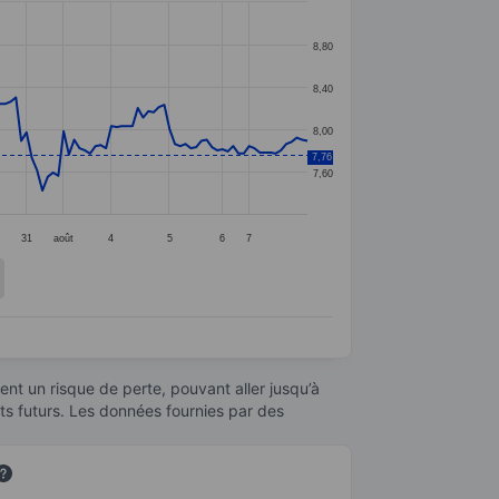
8,80
8,40
8,00
7,76
7,60
31
août
4
5
6
7
nt un risque de perte, pouvant aller jusqu’à
ats futurs. Les données fournies par des