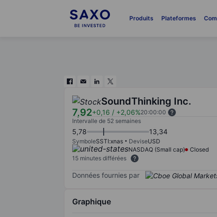
Produits
Plateformes
Com
SoundThinking Inc.
7,92
+0,16
/
+2,06%
20:00:00
Intervalle de 52 semaines
5,78
13,34
Symbole
SSTI:xnas
Devise
USD
NASDAQ (Small cap)
Closed
15 minutes différées
Données fournies par
Graphique
Chart