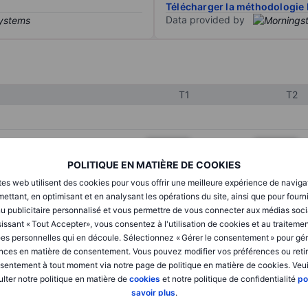
Télécharger la méthodologie 
Data provided by
T1
T2
XXXXXXX
XXXXXXX
POLITIQUE EN MATIÈRE DE COOKIES
XXXXXXX
XXXXXXX
tes web utilisent des cookies pour vous offrir une meilleure expérience de naviga
XXXXXXX
XXXXXXX
ettant, en optimisant et en analysant les opérations du site, ainsi que pour fourn
u publicitaire personnalisé et vous permettre de vous connecter aux médias soci
issant « Tout Accepter», vous consentez à l'utilisation de cookies et au traiteme
es personnelles qui en découle. Sélectionnez « Gérer le consentement » pour gér
XXXXXXX
XXXXXXX
nces en matière de consentement. Vous pouvez modifier vos préférences ou retir
sentement à tout moment via notre page de politique en matière de cookies. Veui
XXXXXXX
XXXXXXX
lter notre politique en matière de
cookies
et notre politique de confidentialité
po
savoir plus
.