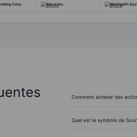
Holding Corp.
Cricut Inc.
SkinHealth Sys
uentes
Comment acheter des action
Quel est le symbole de Soun