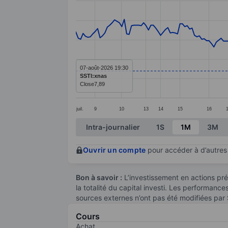
Line chart with 216 data points.
The chart has 1 X axis displaying categ
The chart has 1 Y axis displaying value
07-août-2026 19:30
SSTI:xnas
Close
7,89
juil.
9
10
13
14
15
16
End of interactive chart.
Intra-journalier
1S
1M
3M
Ouvrir un compte
pour accéder à d’autres 
Bon à savoir :
L’investissement en actions pré
la totalité du capital investi. Les performanc
sources externes n’ont pas été modifiées par
Cours
Achat