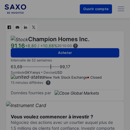
Ouvrir compte
Champion Homes Inc.
91,16
+8,80
/
+10,68%
20:10:00
Acheter
Intervalle de 52 semaines
63,69
99,17
Symbole
SKY:xnys
Devise
USD
New York Stock Exchange
Closed
15 minutes différées
Données fournies par
Vous voulez commencer à investir ?
Négociez des actions avec un courtier auquel plus de
1.5 millions de clients font confiance. Investir comporte