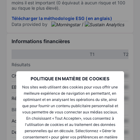
moins il est important (0 équivaut à aucun risque et 100
au risque le plus élevé).
Télécharger la méthodologie ESG (en anglais)
Data provided by
/
Informations financières
T1
T2
Résultats
Chiffre d’affaires
XXXXXXX
XXXXXXX
POLITIQUE EN MATIÈRE DE COOKIES
EBITDA
XXXXXXX
XXXXXXX
Nos sites web utilisent des cookies pour vous offrir une
meilleure expérience de navigation en permettant, en
Résultat net
XXXXXXX
XXXXXXX
optimisant et en analysant les opérations du site, ainsi
que pour fournir un contenu publicitaire personnalisé et
Bilan
vous permettre de vous connecter aux médias sociaux.
En choisissant « Tout Accepter», vous consentez à
Actifs totaux
XXXXXXX
XXXXXXX
l'utilisation de cookies et au traitement des données
personnelles qui en découle. Sélectionnez « Gérer le
Dette totale
XXXXXXX
XXXXXXX
consentement » pour gérer vos préférences en matière