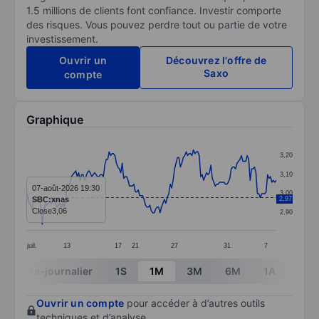
1.5 millions de clients font confiance. Investir comporte
des risques. Vous pouvez perdre tout ou partie de votre
investissement.
Ouvrir un
Découvrez l'offre de
Saxo
compte
Graphique
Chart
3,20
Line chart with 173 data points.
3,10
The chart has 1 X axis displaying categories.
07-août-2026 19:30
3,00
SBC:xnas
2,97
The chart has 1 Y axis displaying values. Data ranges 
Close
3,06
2,90
juil.
13
17
21
27
31
7
End of interactive chart.
Intra-journalier
1S
1M
3M
6M
1A
3A
Ouvrir un compte
pour accéder à d’autres outils
techniques et d’analyse.