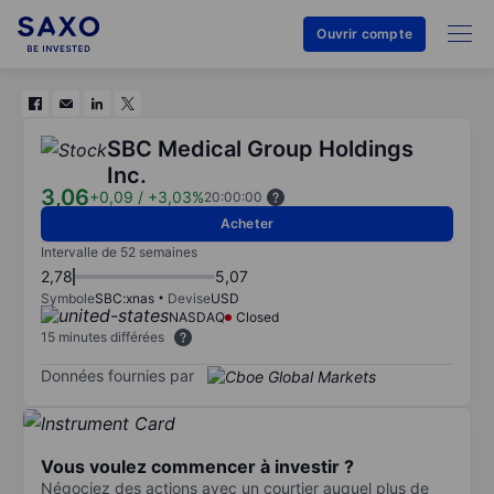
Ouvrir compte
SBC Medical Group Holdings
Inc.
3,06
+0,09
/
+3,03%
20:00:00
Acheter
Intervalle de 52 semaines
2,78
5,07
Symbole
SBC:xnas
Devise
USD
NASDAQ
Closed
15 minutes différées
Données fournies par
Vous voulez commencer à investir ?
Négociez des actions avec un courtier auquel plus de