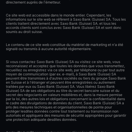
directement auprès de l'émetteur.
Ce site web est accessible dans le monde entier. Cependant, les
informations sur le site web se réfèrent à Saxo Bank (Suisse) SA. Tous les
clients traitent directement avec Saxo Bank (Suisse) SA. et tous les
accords clients sont conclus avec Saxo Bank (Suisse) SA et sont donc
soumis au droit suisse.
Le contenu de ce site web constitue du matériel de marketing et n'a été
signalé ou transmis à aucune autorité réglementaire.
Si vous contactez Saxo Bank (Suisse) SA ou visitez ce site web, vous
reconnaissez et acceptez que toutes les données que vous transmettez,
recueillez ou enregistrez via ce site web, par téléphone ou par tout autre
moyen de communication (par ex. e-mail), à Saxo Bank (Suisse) SA
peuvent être transmises à d'autres sociétés ou tiers du groupe Saxo Bank
en Suisse et à l'étranger et peuvent être enregistrées ou autrement
traitées par eux ou Saxo Bank (Suisse) SA. Vous libérez Saxo Bank
(Suisse) SA de ses obligations au titre du secret bancaire suisse et du
secret des négociants en valeurs mobilières et, dans la mesure permise
par la loi, des autres lois et obligations concernant la confidentialité dans
le cadre des divulgations de données du client. Saxo Bank (Suisse) SA a
pris des mesures techniques et organisationnelles de pointe pour
protéger lesdites données contre tout traitement ou transmission non
autorisés et appliquera des mesures de sécurité appropriées pour garantir
une protection adéquate desdites données.