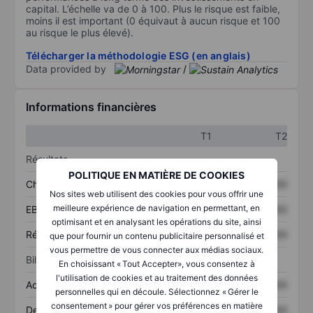
capital. L’échelle va de 0 à 100. Plus le risque est faible,
moins il est important (0 équivaut à aucun risque et 100
au risque le plus élevé).
Télécharger la méthodologie ESG (en anglais)
Data provided by
/
Informations financières
T1
T2
Résultats
POLITIQUE EN MATIÈRE DE COOKIES
Chiffre d’affaires
XXXXXXX
XXXXXXX
Nos sites web utilisent des cookies pour vous offrir une
meilleure expérience de navigation en permettant, en
EBITDA
XXXXXXX
XXXXXXX
optimisant et en analysant les opérations du site, ainsi
Résultat net
XXXXXXX
XXXXXXX
que pour fournir un contenu publicitaire personnalisé et
vous permettre de vous connecter aux médias sociaux.
Bilan
En choisissant « Tout Accepter», vous consentez à
l'utilisation de cookies et au traitement des données
Actifs totaux
XXXXXXX
XXXXXXX
personnelles qui en découle. Sélectionnez « Gérer le
consentement » pour gérer vos préférences en matière
Dette totale
XXXXXXX
XXXXXXX