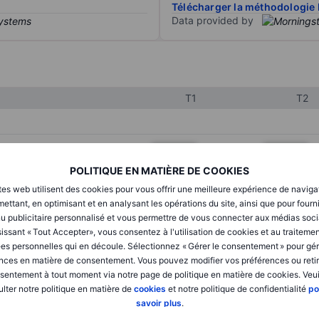
Télécharger la méthodologie 
Data provided by
T1
T2
XXXXXXX
XXXXXXX
POLITIQUE EN MATIÈRE DE COOKIES
XXXXXXX
XXXXXXX
tes web utilisent des cookies pour vous offrir une meilleure expérience de naviga
XXXXXXX
XXXXXXX
ettant, en optimisant et en analysant les opérations du site, ainsi que pour fourn
u publicitaire personnalisé et vous permettre de vous connecter aux médias soci
issant « Tout Accepter», vous consentez à l'utilisation de cookies et au traiteme
es personnelles qui en découle. Sélectionnez « Gérer le consentement » pour gér
XXXXXXX
XXXXXXX
nces en matière de consentement. Vous pouvez modifier vos préférences ou retir
sentement à tout moment via notre page de politique en matière de cookies. Veui
XXXXXXX
XXXXXXX
lter notre politique en matière de
cookies
et notre politique de confidentialité
po
savoir plus
.