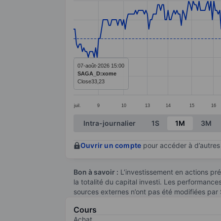
Line chart with 341 data points.
The chart has 1 X axis displaying categ
The chart has 1 Y axis displaying value
07-août-2026 15:00
SAGA_D:xome
Close
33,23
juil.
9
10
13
14
15
16
End of interactive chart.
Intra-journalier
1S
1M
3M
Ouvrir un compte
pour accéder à d’autres 
Bon à savoir :
L’investissement en actions pré
la totalité du capital investi. Les performanc
sources externes n’ont pas été modifiées par
Cours
Achat