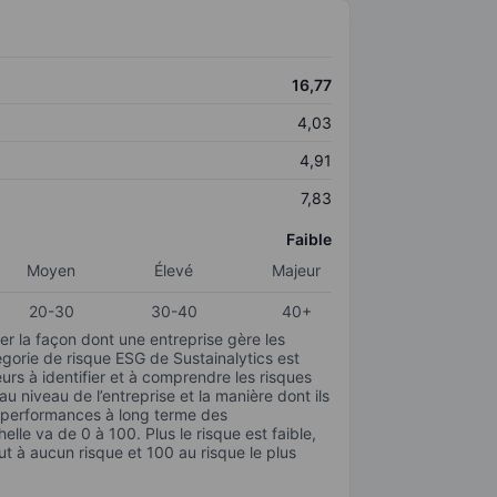
16,77
4,03
4,91
7,83
Faible
Moyen
Élevé
Majeur
20-30
30-40
40+
r la façon dont une entreprise gère les
gorie de risque ESG de Sustainalytics est
urs à identifier et à comprendre les risques
 niveau de l’entreprise et la manière dont ils
s performances à long terme des
elle va de 0 à 100. Plus le risque est faible,
ut à aucun risque et 100 au risque le plus