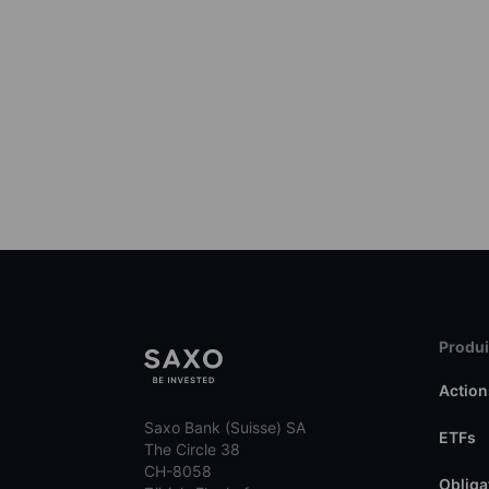
Produit
Action
Saxo Bank (Suisse) SA
ETFs
The Circle 38
CH-8058
Obliga