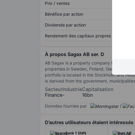
Prix / ventes
Bénéfice par action
Dividende par action
Rendement des capitaux propres
À propos Sagax AB ser. D
AB Sagax is a property company that invests
properties in Sweden, Finland, Germany, and D
portfolio is located in the Stockholm and Hels
is derived from the government, municipalitie
Secteur
Industrie
Capitalisation
Finance
-
16bn
Données fournies par
/
D’autres utilisateurs étaient intéressés
SpareBank 1 SMN
Duni AB