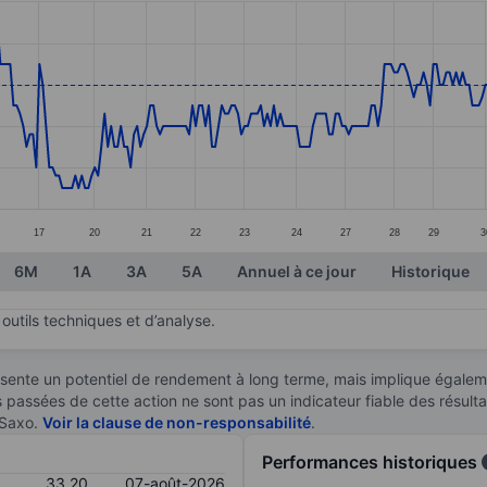
ories.
s. Data ranges from 32.95 to 33.4.
17
20
21
22
23
24
27
28
29
3
6M
1A
3A
5A
Annuel à ce jour
Historique
outils techniques et d’analyse.
sente un potentiel de rendement à long terme, mais implique égaleme
es passées de cette action ne sont pas un indicateur fiable des résult
 Saxo.
Voir la clause de non-responsabilité
.
Performances historiques
33,20
07-août-2026