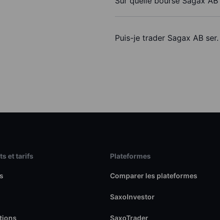
Sur quelle bourse Sagax AB s
Puis-je trader Sagax AB ser
s et tarifs
Plateformes
s
Comparer les plateformes
SaxoInvestor
tions
SaxoTrader