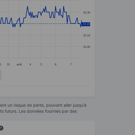
33,30
33,20
33,20
33,10
33,00
0
31
août
4
5
6
7
nt un risque de perte, pouvant aller jusqu’à
ats futurs. Les données fournies par des