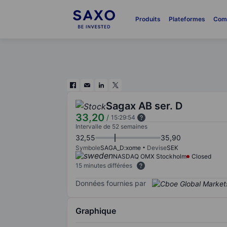
Produits
Plateformes
Com
Sagax AB ser. D
33,20
/
15:29:54
Intervalle de 52 semaines
32,55
35,90
Symbole
SAGA_D:xome
Devise
SEK
NASDAQ OMX Stockholm
Closed
15 minutes différées
Données fournies par
Graphique
Chart