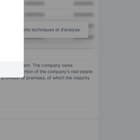
XXXXXXX
XXXXXXX
XXXXXXX
XXXXXXX
XXXXXXX
XXXXXXX
d’autres outils techniques et d’analyse.
XXXXXXX
XXXXXXX
industry segment. The company owns
es. A proportion of the company's real estate
 provision of premises, of which the majority