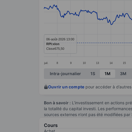
Line chart with 379 data points.
The chart has 1 X axis displaying categ
The chart has 1 Y axis displaying value
06-août-2026 13:00
RPI:xlon
Close
675,50
juil.
8
9
10
13
14
15
End of interactive chart.
Intra-journalier
1S
1M
3M
Ouvrir un compte
pour accéder à d’autres 
Bon à savoir :
L’investissement en actions pré
la totalité du capital investi. Les performanc
sources externes n’ont pas été modifiées par
Cours
Achat