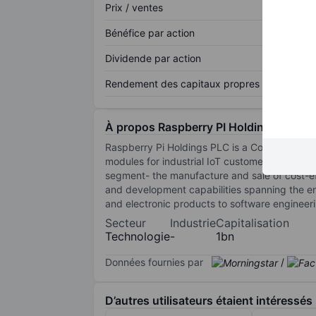
Prix / ventes
Bénéfice par action
Dividende par action
Rendement des capitaux propres
À propos Raspberry PI Holdings PLC
Raspberry Pi Holdings PLC is a Company inv
modules for industrial IoT customers and emb
segment- the manufacture and sale of cost-ef
and development capabilities spanning the en
and electronic products to software engineer
Secteur
Industrie
Capitalisation
Technologie
-
1bn
Données fournies par
/
D’autres utilisateurs étaient intéressés