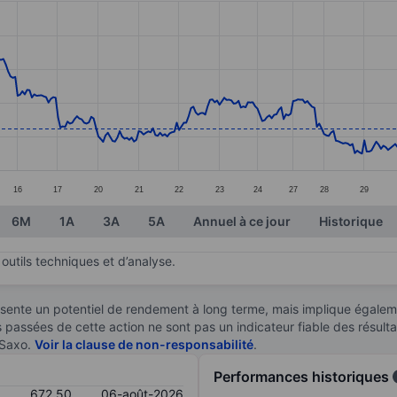
ories.
s. Data ranges from 621.5 to 877.5.
16
17
20
21
22
23
24
27
28
29
6M
1A
3A
5A
Annuel à ce jour
Historique
outils techniques et d’analyse.
sente un potentiel de rendement à long terme, mais implique égaleme
es passées de cette action ne sont pas un indicateur fiable des résult
 Saxo.
Voir la clause de non-responsabilité
.
Performances historiques
672,50
06-août-2026