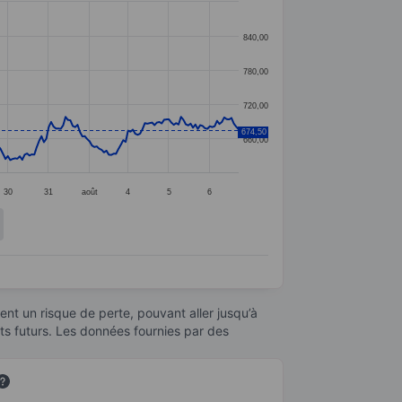
840,00
780,00
720,00
674,50
660,00
30
31
août
4
5
6
nt un risque de perte, pouvant aller jusqu’à
ats futurs. Les données fournies par des