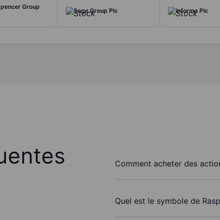
Spencer Group
Sage Group Plc
Informa Plc
uentes
Comment acheter des action
Quel est le symbole de Rasp