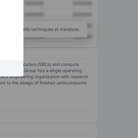
XXXXXXX
XXXXXXX
XXXXXXX
XXXXXXX
XXXXXXX
XXXXXXX
d’autres outils techniques et d’analyse.
XXXXXXX
XXXXXXX
le-board computers (SBCs) and compute
arkets. The Group has a single operating
tack engineering organization with research
ent to the design of finished semiconductor