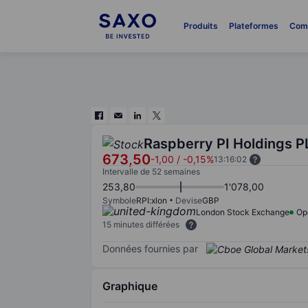
Produits
Plateformes
Com
Raspberry PI Holdings P
673,50
-1,00
/
-0,15%
13:16:02
Intervalle de 52 semaines
253,80
1'078,00
Symbole
RPI:xlon
Devise
GBP
London Stock Exchange
Op
15 minutes différées
Données fournies par
Graphique
Chart