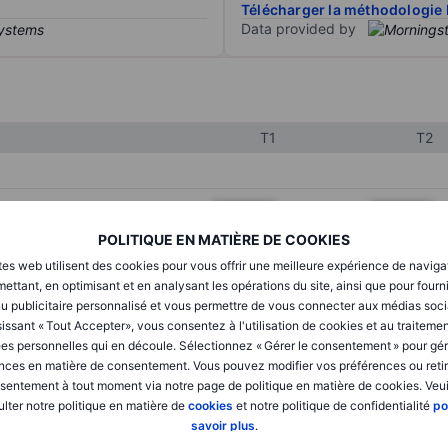
Télécharger la méthodologie 
Data provided by
T1
T2
XXXXXXX
XXXXXXX
POLITIQUE EN MATIÈRE DE COOKIES
XXXXXXX
XXXXXXX
tes web utilisent des cookies pour vous offrir une meilleure expérience de naviga
XXXXXXX
XXXXXXX
ettant, en optimisant et en analysant les opérations du site, ainsi que pour fourn
u publicitaire personnalisé et vous permettre de vous connecter aux médias soci
issant « Tout Accepter», vous consentez à l'utilisation de cookies et au traiteme
es personnelles qui en découle. Sélectionnez « Gérer le consentement » pour gér
XXXXXXX
XXXXXXX
nces en matière de consentement. Vous pouvez modifier vos préférences ou retir
sentement à tout moment via notre page de politique en matière de cookies. Veui
XXXXXXX
XXXXXXX
lter notre politique en matière de
cookies
et notre politique de confidentialité
po
savoir plus
.