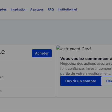
ptes
Inspiration
À propos
FAQ
Institutionnel
LC
Acheter
Vous voulez commencer à 
Négociez des actions avec un co
font confiance. Investir compor
partie de votre investissement.
en
Ouvrir un compte
Déc