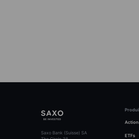
Produit
Action
Saxo Bank (Suisse) SA
ETFs
The Circle 38