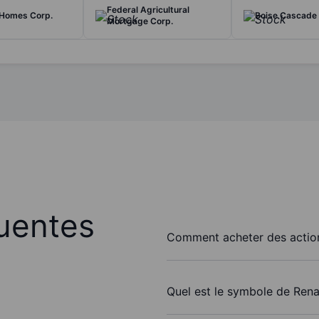
Federal Agricultural
 Homes Corp.
Boise Cascade 
Mortgage Corp.
uentes
Comment acheter des action
Quel est le symbole de Rena