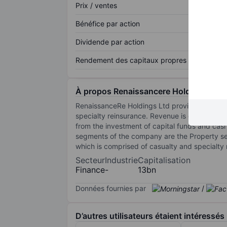
Prix / ventes
Bénéfice par action
Dividende par action
Rendement des capitaux propres
À propos Renaissancere Holdings
RenaissanceRe Holdings Ltd provides reinsura
specialty reinsurance. Revenue is derived fr
from the investment of capital funds and cash
segments of the company are the Property se
which is comprised of casualty and specialty 
Secteur
Industrie
Capitalisation
Finance
-
13bn
Données fournies par
/
D’autres utilisateurs étaient intéressés