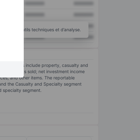
XXXXXXX
XXXXXXX
XXXXXXX
XXXXXXX
XXXXXXX
XXXXXXX
d’autres outils techniques et d’analyse.
XXXXXXX
XXXXXXX
re products include property, casualty and
ance products sold; net investment income
ices, and other items. The reportable
and the Casualty and Specialty segment
nd specialty segment.