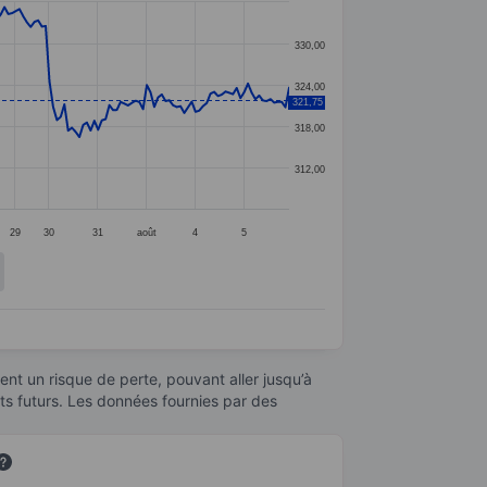
330,00
324,00
321,75
318,00
312,00
29
30
31
août
4
5
nt un risque de perte, pouvant aller jusqu’à
ats futurs. Les données fournies par des