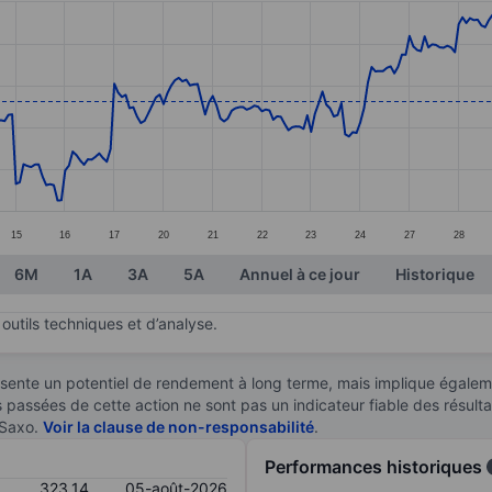
ories.
es. Data ranges from 307.49 to 335.28.
15
16
17
20
21
22
23
24
27
28
6M
1A
3A
5A
Annuel à ce jour
Historique
outils techniques et d’analyse.
sente un potentiel de rendement à long terme, mais implique égaleme
es passées de cette action ne sont pas un indicateur fiable des résult
 Saxo.
Voir la clause de non-responsabilité
.
Performances historiques
323,14
05-août-2026