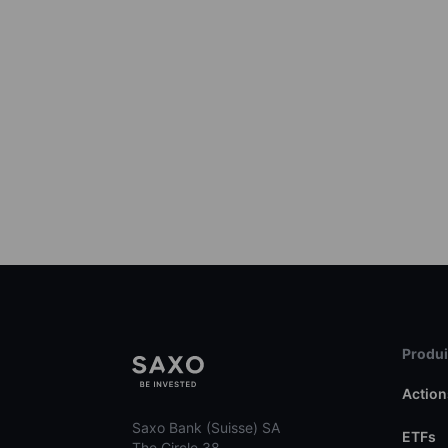
Produit
Action
Saxo Bank (Suisse) SA
ETFs
The Circle 38