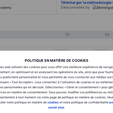
Télécharger la méthodologie 
Data provided by
T1
T2
XXXXXXX
XXXXXXX
POLITIQUE EN MATIÈRE DE COOKIES
XXXXXXX
XXXXXXX
tes web utilisent des cookies pour vous offrir une meilleure expérience de naviga
XXXXXXX
XXXXXXX
ettant, en optimisant et en analysant les opérations du site, ainsi que pour fourn
u publicitaire personnalisé et vous permettre de vous connecter aux médias soci
issant « Tout Accepter», vous consentez à l'utilisation de cookies et au traiteme
es personnelles qui en découle. Sélectionnez « Gérer le consentement » pour gér
XXXXXXX
XXXXXXX
nces en matière de consentement. Vous pouvez modifier vos préférences ou retir
sentement à tout moment via notre page de politique en matière de cookies. Veui
XXXXXXX
XXXXXXX
lter notre politique en matière de
cookies
et notre politique de confidentialité
po
savoir plus
.