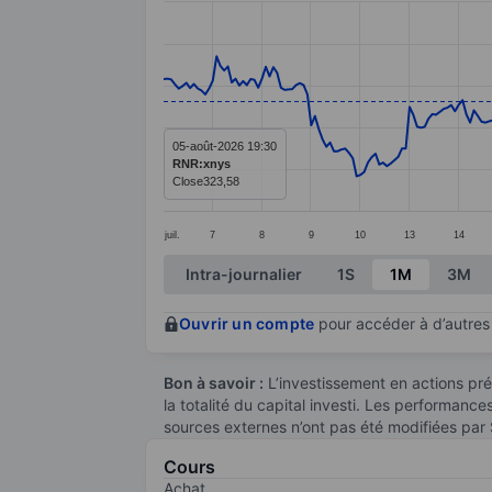
Line chart with 295 data points.
The chart has 1 X axis displaying categ
The chart has 1 Y axis displaying valu
05-août-2026 19:30
RNR:xnys
Close
323,58
juil.
7
8
9
10
13
14
End of interactive chart.
Intra-journalier
1S
1M
3M
Ouvrir un compte
pour accéder à d’autres 
Bon à savoir :
L’investissement en actions pré
la totalité du capital investi. Les performanc
sources externes n’ont pas été modifiées par
Cours
Achat