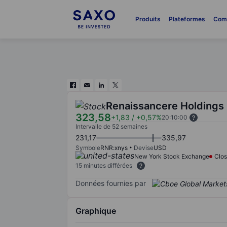
Produits
Plateformes
Com
Renaissancere Holdings
323,58
+1,83
/
+0,57%
20:10:00
Intervalle de 52 semaines
231,17
335,97
Symbole
RNR:xnys
Devise
USD
New York Stock Exchange
Clo
15 minutes différées
Données fournies par
Graphique
Chart