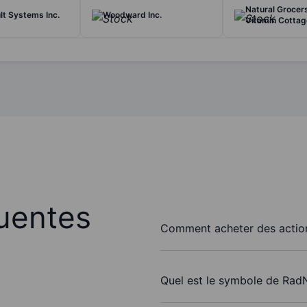
Natural Grocer
t Systems Inc.
Woodward Inc.
Vitamin Cottage
uentes
Comment acheter des action
Quel est le symbole de RadN