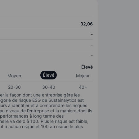
32,06
-
-
-
Élevé
Élevé
Moyen
Majeur
20-30
30-40
40+
r la façon dont une entreprise gère les
gorie de risque ESG de Sustainalytics est
urs à identifier et à comprendre les risques
 niveau de l’entreprise et la manière dont ils
s performances à long terme des
elle va de 0 à 100. Plus le risque est faible,
ut à aucun risque et 100 au risque le plus