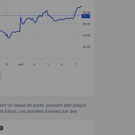
69,00
68,16
66,00
63,00
60,00
31
août
4
5
6
7
nt un risque de perte, pouvant aller jusqu’à
ats futurs. Les données fournies par des