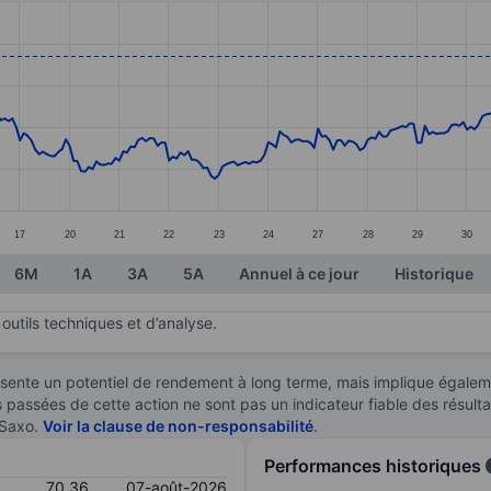
ories.
s. Data ranges from 59.29 to 70.57.
17
20
21
22
23
24
27
28
29
30
6M
1A
3A
5A
Annuel à ce jour
Historique
outils techniques et d’analyse.
sente un potentiel de rendement à long terme, mais implique égaleme
es passées de cette action ne sont pas un indicateur fiable des résult
 Saxo.
Voir la clause de non-responsabilité
.
Performances historiques
70,36
07-août-2026