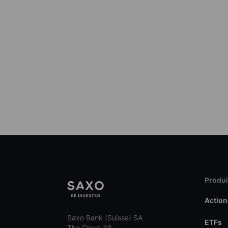
Produit
Action
Saxo Bank (Suisse) SA
ETFs
The Circle 38