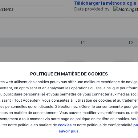
Télécharger la méthodologie 
Data provided by
T1
T2
XXXXXXX
XXXXXXX
POLITIQUE EN MATIÈRE DE COOKIES
XXXXXXX
XXXXXXX
tes web utilisent des cookies pour vous offrir une meilleure expérience de naviga
XXXXXXX
XXXXXXX
ettant, en optimisant et en analysant les opérations du site, ainsi que pour fourn
u publicitaire personnalisé et vous permettre de vous connecter aux médias soci
issant « Tout Accepter», vous consentez à l'utilisation de cookies et au traiteme
es personnelles qui en découle. Sélectionnez « Gérer le consentement » pour gér
XXXXXXX
XXXXXXX
nces en matière de consentement. Vous pouvez modifier vos préférences ou retir
sentement à tout moment via notre page de politique en matière de cookies. Veui
XXXXXXX
XXXXXXX
lter notre politique en matière de
cookies
et notre politique de confidentialité
po
savoir plus
.