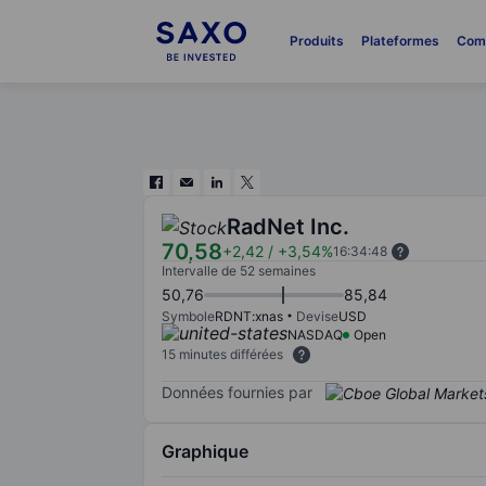
Produits
Plateformes
Com
RadNet Inc.
70,58
+2,42
/
+3,54%
16:34:48
Intervalle de 52 semaines
50,76
85,84
Symbole
RDNT:xnas
Devise
USD
NASDAQ
Open
15 minutes différées
Données fournies par
Graphique
Chart