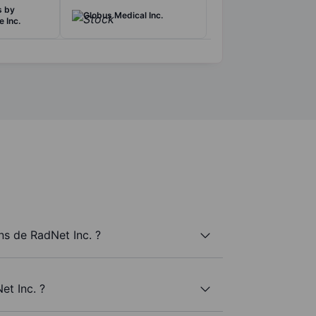
s by
Globus Medical Inc.
 Inc.
s de RadNet Inc. ?
et Inc. ?