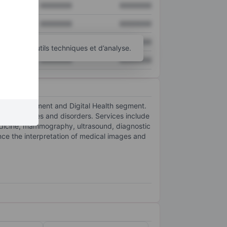
XXXXXXX
XXXXXXX
XXXXXXX
XXXXXXX
XXXXXXX
XXXXXXX
d’autres outils techniques et d’analyse.
XXXXXXX
XXXXXXX
g Center segment and Digital Health segment.
t of diseases and disorders. Services include
dicine, mammography, ultrasound, diagnostic
nce the interpretation of medical images and