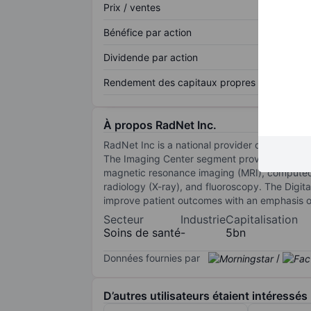
Prix / ventes
Bénéfice par action
Dividende par action
Rendement des capitaux propres
À propos RadNet Inc.
RadNet Inc is a national provider of diagnos
The Imaging Center segment provides physician
magnetic resonance imaging (MRI), computed
radiology (X-ray), and fluoroscopy. The Digit
improve patient outcomes with an emphasis on
Secteur
Industrie
Capitalisation
Soins de santé
-
5bn
Données fournies par
/
D’autres utilisateurs étaient intéressés