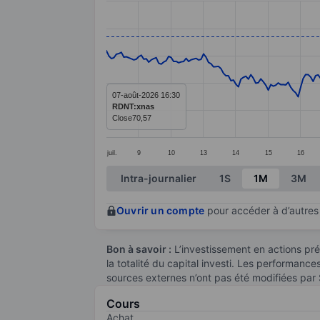
Line chart with 293 data points.
The chart has 1 X axis displaying categ
The chart has 1 Y axis displaying value
07-août-2026 16:30
RDNT:xnas
Close
70,57
juil.
9
10
13
14
15
16
End of interactive chart.
Intra-journalier
1S
1M
3M
Ouvrir un compte
pour accéder à d’autres 
Bon à savoir :
L’investissement en actions pré
la totalité du capital investi. Les performanc
sources externes n’ont pas été modifiées par
Cours
Achat