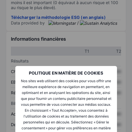
moins il est important (0 équivaut à aucun risque et 100
au risque le plus élevé).
Télécharger la méthodologie ESG (en anglais)
Data provided by
/
Informations financières
T1
T2
Résultats
Chiffre d’affaires
XXXXXXX
XXXXXXX
POLITIQUE EN MATIÈRE DE COOKIES
Nos sites web utilisent des cookies pour vous offrir une
EBITDA
XXXXXXX
XXXXXXX
meilleure expérience de navigation en permettant, en
Résultat net
XXXXXXX
XXXXXXX
optimisant et en analysant les opérations du site, ainsi
que pour fournir un contenu publicitaire personnalisé et
Bilan
vous permettre de vous connecter aux médias sociaux.
En choisissant « Tout Accepter», vous consentez à
Actifs totaux
XXXXXXX
XXXXXXX
l'utilisation de cookies et au traitement des données
personnelles qui en découle. Sélectionnez « Gérer le
Dette totale
XXXXXXX
XXXXXXX
consentement » pour gérer vos préférences en matière