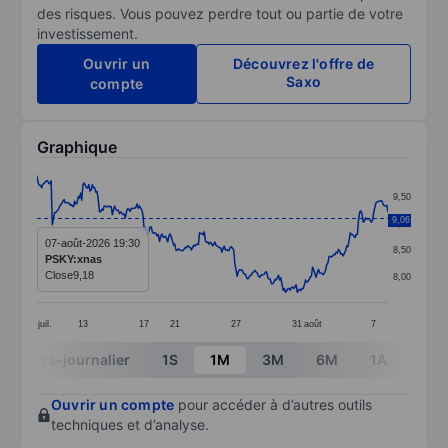
des risques. Vous pouvez perdre tout ou partie de votre
investissement.
Ouvrir un
Découvrez l'offre de
Saxo
compte
Graphique
Chart
9,50
Line chart with 299 data points.
9,06
9,00
The chart has 1 X axis displaying categories.
07-août-2026 19:30
8,50
PSKY:xnas
The chart has 1 Y axis displaying values. Data ranges 
Close
9,18
8,00
juil.
13
17
21
27
31
août
7
End of interactive chart.
Intra-journalier
1S
1M
3M
6M
1A
3A
Ouvrir un compte
pour accéder à d’autres outils
techniques et d’analyse.