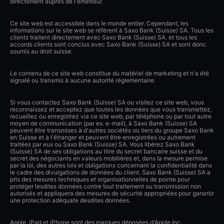
directement auprès de l'émetteur.
Ce site web est accessible dans le monde entier. Cependant, les
informations sur le site web se réfèrent à Saxo Bank (Suisse) SA. Tous les
clients traitent directement avec Saxo Bank (Suisse) SA. et tous les
accords clients sont conclus avec Saxo Bank (Suisse) SA et sont donc
soumis au droit suisse.
Le contenu de ce site web constitue du matériel de marketing et n'a été
signalé ou transmis à aucune autorité réglementaire.
Si vous contactez Saxo Bank (Suisse) SA ou visitez ce site web, vous
reconnaissez et acceptez que toutes les données que vous transmettez,
recueillez ou enregistrez via ce site web, par téléphone ou par tout autre
moyen de communication (par ex. e-mail), à Saxo Bank (Suisse) SA
peuvent être transmises à d'autres sociétés ou tiers du groupe Saxo Bank
en Suisse et à l'étranger et peuvent être enregistrées ou autrement
traitées par eux ou Saxo Bank (Suisse) SA. Vous libérez Saxo Bank
(Suisse) SA de ses obligations au titre du secret bancaire suisse et du
secret des négociants en valeurs mobilières et, dans la mesure permise
par la loi, des autres lois et obligations concernant la confidentialité dans
le cadre des divulgations de données du client. Saxo Bank (Suisse) SA a
pris des mesures techniques et organisationnelles de pointe pour
protéger lesdites données contre tout traitement ou transmission non
autorisés et appliquera des mesures de sécurité appropriées pour garantir
une protection adéquate desdites données.
Apple, iPad et iPhone sont des marques déposées d'Apple Inc.,