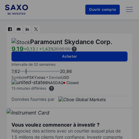
Ouvrir compte
Paramount Skydance Corp.
9,19
+0,13
/
+1,43%
20:00:00
Acheter
Intervalle de 52 semaines
7,62
20,86
Symbole
PSKY:xnas
Devise
USD
NASDAQ
Closed
15 minutes différées
Données fournies par
Vous voulez commencer à investir ?
Négociez des actions avec un courtier auquel plus de
1.5 millions de clients font confiance. Investir comporte