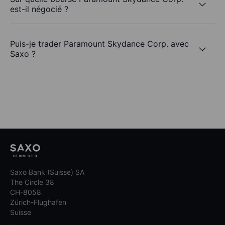
est-il négocié ?
Puis-je trader Paramount Skydance Corp. avec
Saxo ?
Saxo Bank (Suisse) SA
The Circle 38
CH-8058
Zürich-Flughafen
Suisse