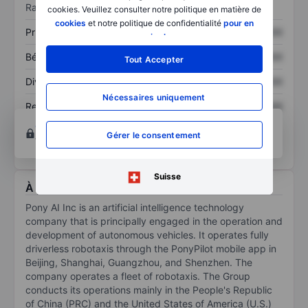
Ratios
cookies. Veuillez consulter notre politique en matière de
cookies
et notre politique de confidentialité
pour en
Prix / ventes
XXXXXXX
XXXXXXX
savoir plus
.
Bénéfice par action
XXXXXXX
XXXXXXX
Tout Accepter
Dividende par action
XXXXXXX
XXXXXXX
Nécessaires uniquement
Rendement des
XXXXXXX
XXXXXXX
capitaux propres
Ouvrir un compte
pour accéder à d’autres outils
Gérer le consentement
techniques et d’analyse.
Suisse
À propos Pony AI Inc.- ADR
Pony AI Inc is an artificial intelligence technology
company that is principally engaged in the operation and
development of autonomous vehicles. It operates fully
driverless robotaxis through the PonyPilot mobile app in
Beijing, Shanghai, Guangzhou, and Shenzhen. The
company operates a fleet of robotaxis. The Group
conducts its operations mainly in the People's Republic
of China (PRC) and the United States of America (U.S.)