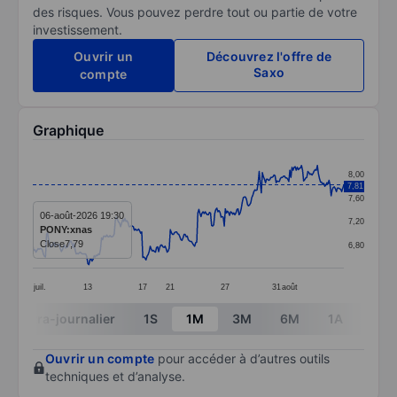
des risques. Vous pouvez perdre tout ou partie de votre
investissement.
Ouvrir un
Découvrez l'offre de
Saxo
compte
Graphique
Chart
8,00
7,81
Line chart with 295 data points.
7,60
The chart has 1 X axis displaying categories.
06-août-2026 19:30
7,20
PONY:xnas
The chart has 1 Y axis displaying values. Data ranges 
Close
7,79
6,80
juil.
13
17
21
27
31
août
End of interactive chart.
Intra-journalier
1S
1M
3M
6M
1A
3A
Ouvrir un compte
pour accéder à d’autres outils
techniques et d’analyse.