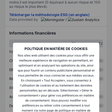
moins il est important (0 équivaut à aucun risque et 100
au risque le plus élevé).
Télécharger la méthodologie ESG (en anglais)
Data provided by
/
Informations financières
T1
T2
POLITIQUE EN MATIÈRE DE COOKIES
Résultats
Nos sites web utilisent des cookies pour vous offrir une
Chiffre d’affaires
XXXXXXX
XXXXXXX
meilleure expérience de navigation en permettant, en
optimisant et en analysant les opérations du site, ainsi
EBITDA
XXXXXXX
XXXXXXX
que pour fournir un contenu publicitaire personnalisé et
vous permettre de vous connecter aux médias sociaux.
Résultat net
XXXXXXX
XXXXXXX
En choisissant « Tout Accepter», vous consentez à
l'utilisation de cookies et au traitement des données
Bilan
personnelles qui en découle. Sélectionnez « Gérer le
consentement » pour gérer vos préférences en matière
Actifs totaux
XXXXXXX
XXXXXXX
de consentement. Vous pouvez modifier vos
Dette totale
XXXXXXX
XXXXXXX
préférences ou retirer votre consentement à tout
moment via notre page de politique en matière de