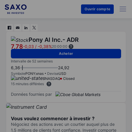
Ouvrir compte
Pony AI Inc.- ADR
7,78
-0,03
/
-0,38%
20:00:00
Acheter
Intervalle de 52 semaines
6,36
24,92
Symbole
PONY:xnas
Devise
USD
NASDAQ
Closed
15 minutes différées
Données fournies par
Vous voulez commencer à investir ?
Négociez des actions avec un courtier auquel plus de
1.5 millions de clients font confiance. Investir comporte