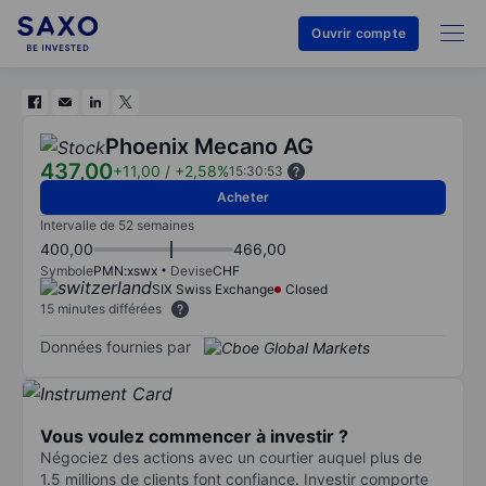
Ouvrir compte
Phoenix Mecano AG
437,00
+11,00
/
+2,58%
15:30:53
Acheter
Intervalle de 52 semaines
400,00
466,00
Symbole
PMN:xswx
Devise
CHF
SIX Swiss Exchange
Closed
15 minutes différées
Données fournies par
Vous voulez commencer à investir ?
Négociez des actions avec un courtier auquel plus de
1.5 millions de clients font confiance. Investir comporte