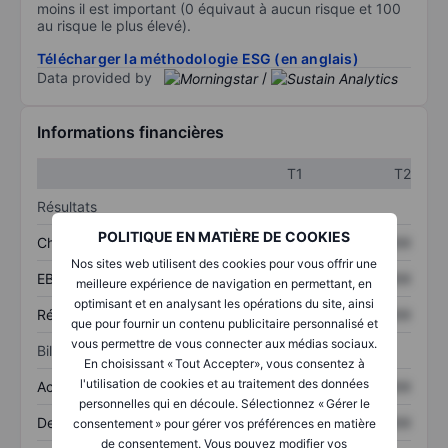
moins il est important (0 équivaut à aucun risque et 100
au risque le plus élevé).
Télécharger la méthodologie ESG (en anglais)
Data provided by
/
Informations financières
T1
T2
Résultats
POLITIQUE EN MATIÈRE DE COOKIES
Chiffre d’affaires
XXXXXXX
XXXXXXX
Nos sites web utilisent des cookies pour vous offrir une
EBITDA
XXXXXXX
XXXXXXX
meilleure expérience de navigation en permettant, en
optimisant et en analysant les opérations du site, ainsi
Résultat net
XXXXXXX
XXXXXXX
que pour fournir un contenu publicitaire personnalisé et
vous permettre de vous connecter aux médias sociaux.
Bilan
En choisissant « Tout Accepter», vous consentez à
l'utilisation de cookies et au traitement des données
Actifs totaux
XXXXXXX
XXXXXXX
personnelles qui en découle. Sélectionnez « Gérer le
Dette totale
XXXXXXX
XXXXXXX
consentement » pour gérer vos préférences en matière
de consentement. Vous pouvez modifier vos