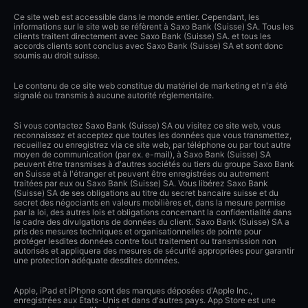
Ce site web est accessible dans le monde entier. Cependant, les
informations sur le site web se réfèrent à Saxo Bank (Suisse) SA. Tous les
clients traitent directement avec Saxo Bank (Suisse) SA. et tous les
accords clients sont conclus avec Saxo Bank (Suisse) SA et sont donc
soumis au droit suisse.
Le contenu de ce site web constitue du matériel de marketing et n'a été
signalé ou transmis à aucune autorité réglementaire.
Si vous contactez Saxo Bank (Suisse) SA ou visitez ce site web, vous
reconnaissez et acceptez que toutes les données que vous transmettez,
recueillez ou enregistrez via ce site web, par téléphone ou par tout autre
moyen de communication (par ex. e-mail), à Saxo Bank (Suisse) SA
peuvent être transmises à d'autres sociétés ou tiers du groupe Saxo Bank
en Suisse et à l'étranger et peuvent être enregistrées ou autrement
traitées par eux ou Saxo Bank (Suisse) SA. Vous libérez Saxo Bank
(Suisse) SA de ses obligations au titre du secret bancaire suisse et du
secret des négociants en valeurs mobilières et, dans la mesure permise
par la loi, des autres lois et obligations concernant la confidentialité dans
le cadre des divulgations de données du client. Saxo Bank (Suisse) SA a
pris des mesures techniques et organisationnelles de pointe pour
protéger lesdites données contre tout traitement ou transmission non
autorisés et appliquera des mesures de sécurité appropriées pour garantir
une protection adéquate desdites données.
Apple, iPad et iPhone sont des marques déposées d'Apple Inc.,
enregistrées aux États-Unis et dans d'autres pays. App Store est une