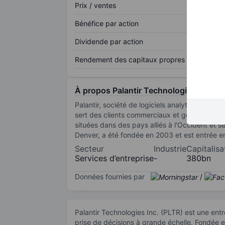
Prix / ventes
Bénéfice par action
Dividende par action
Rendement des capitaux propres
À propos Palantir Technologies Inc.
Palantir, société de logiciels analytiques qui 
sert des clients commerciaux et gouvernement
situées dans des pays alliés à l'Occident et s
Denver, a été fondée en 2003 et est entrée e
Secteur
Industrie
Capitalisa
Services d’entreprise
-
380bn
Données fournies par
/
Palantir Technologies Inc. (PLTR) est une ent
prise de décisions à grande échelle. Fondée en