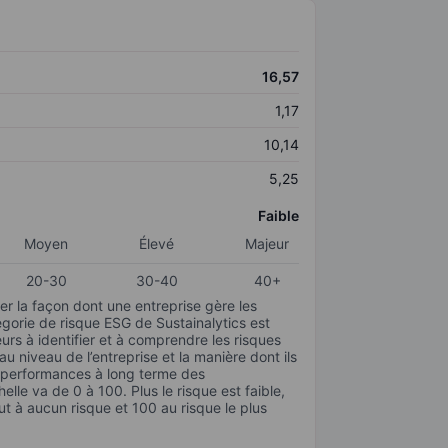
16,57
1,17
10,14
5,25
Faible
Moyen
Élevé
Majeur
20-30
30-40
40+
r la façon dont une entreprise gère les
gorie de risque ESG de Sustainalytics est
urs à identifier et à comprendre les risques
 niveau de l’entreprise et la manière dont ils
s performances à long terme des
elle va de 0 à 100. Plus le risque est faible,
ut à aucun risque et 100 au risque le plus