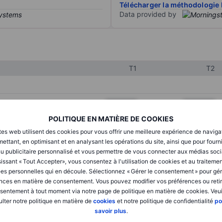
Télécharger la méthodologie 
Data provided by
T1
T2
XXXXXXX
XXXXXXX
POLITIQUE EN MATIÈRE DE COOKIES
XXXXXXX
XXXXXXX
tes web utilisent des cookies pour vous offrir une meilleure expérience de naviga
XXXXXXX
XXXXXXX
ettant, en optimisant et en analysant les opérations du site, ainsi que pour fourn
u publicitaire personnalisé et vous permettre de vous connecter aux médias soci
issant « Tout Accepter», vous consentez à l'utilisation de cookies et au traiteme
es personnelles qui en découle. Sélectionnez « Gérer le consentement » pour gér
XXXXXXX
XXXXXXX
nces en matière de consentement. Vous pouvez modifier vos préférences ou retir
sentement à tout moment via notre page de politique en matière de cookies. Veui
XXXXXXX
XXXXXXX
lter notre politique en matière de
cookies
et notre politique de confidentialité
po
savoir plus
.