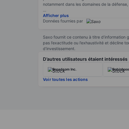
notamment dans les domaines de la défense, du
Afficher plus
Les principaux produits de l’entreprise compre
Données fournies par
activités de renseignement, ainsi que Palanti
d’opérations complexes. Palantir propose éga
sécurisés ou déconnectés.
Saxo fournit ce contenu à titre d’information 
pas l’exactitude ou l’exhaustivité et décline
Palantir est cotée à la bourse du NASDAQ.
d'investissement.
D’autres utilisateurs étaient intéressés
Broadcom Inc.
Robinhood
Voir toutes les actions