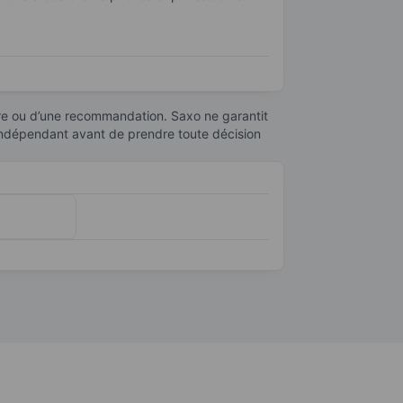
cs pour la lutte contre le terrorisme et les
r, gérer et analyser des données dans le cadre
e un soutien continu dans des environnements
ffre ou d’une recommandation. Saxo ne garantit
 indépendant avant de prendre toute décision