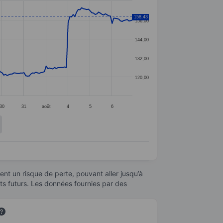
158,43
156,00
144,00
132,00
120,00
30
31
août
4
5
6
nt un risque de perte, pouvant aller jusqu’à
ats futurs. Les données fournies par des