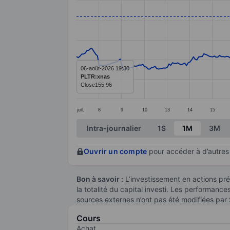
Line chart with 299 data points.
The chart has 1 X axis displaying categ
The chart has 1 Y axis displaying value
06-août-2026 19:30
PLTR:xnas
Close
155,96
juil.
8
9
10
13
14
15
End of interactive chart.
Intra-journalier
1S
1M
3M
Ouvrir un compte
pour accéder à d’autres 
Bon à savoir :
L’investissement en actions pré
la totalité du capital investi. Les performanc
sources externes n’ont pas été modifiées par
Cours
Achat