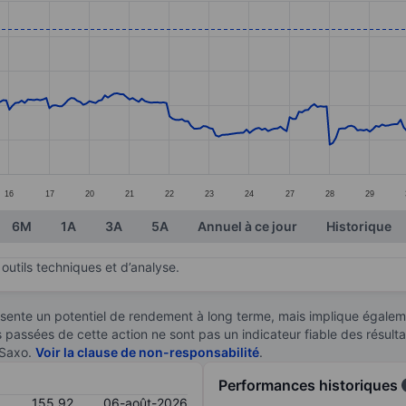
ories.
s. Data ranges from 118.23 to 163.7.
16
17
20
21
22
23
24
27
28
29
6M
1A
3A
5A
Annuel à ce jour
Historique
outils techniques et d’analyse.
sente un potentiel de rendement à long terme, mais implique égaleme
es passées de cette action ne sont pas un indicateur fiable des résult
 Saxo.
Voir la clause de non-responsabilité
.
Performances historiques
155,92
06-août-2026