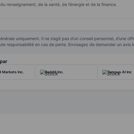
 renseignement, de la santé, de l’énergie et de la finance.
nnent Palantir Gotham, utilisé principalement par les organismes publi
r Foundry, conçu pour aider les organisations commerciales à intégre
lement Apollo, une plateforme de déploiement de logiciels qui assur
générale uniquement. Il ne s’agit pas d’un conseil personnel, d’une o
 toute responsabilité en cas de perte. Envisagez de demander un avis
 par
 Markets Inc.
Reddit Inc.
Tempus AI Inc