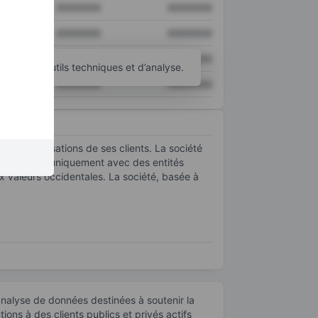
XXXXXXX
XXXXXXX
XXXXXXX
XXXXXXX
XXXXXXX
XXXXXXX
d’autres outils techniques et d’analyse.
XXXXXXX
XXXXXXX
é des organisations de ses clients. La société
r travaille uniquement avec des entités
ux valeurs occidentales. La société, basée à
’analyse de données destinées à soutenir la
ons à des clients publics et privés actifs