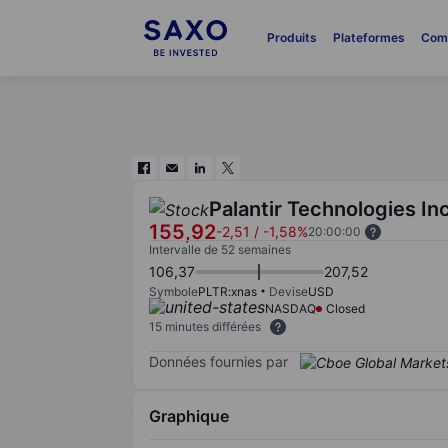
Produits
Plateformes
Com
Palantir Technologies Inc
155,92
-2,51
/
-1,58%
20:00:00
Intervalle de 52 semaines
106,37
207,52
Symbole
PLTR:xnas
Devise
USD
NASDAQ
Closed
15 minutes différées
Données fournies par
Graphique
Chart