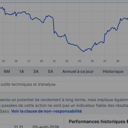
ories.
s. Data ranges from 8.57 to 11.28.
15
16
17
20
21
22
23
24
27
28
6M
1A
3A
5A
Annuel à ce jour
Historique
outils techniques et d’analyse.
sente un potentiel de rendement à long terme, mais implique égaleme
es passées de cette action ne sont pas un indicateur fiable des résult
 Saxo.
Voir la clause de non-responsabilité
.
Performances historiques
11,21
05-août-2026