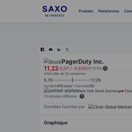
Produits
Plateformes
Com
PagerDuty Inc.
11,22
-0,07
/
-0,62%
20:10:00
Intervalle de 52 semaines
5,70
17,29
Symbole
PD:xnys
Devise
USD
New York Stock Exchange
Clo
15 minutes différées
Données fournies par
Graphique
Chart