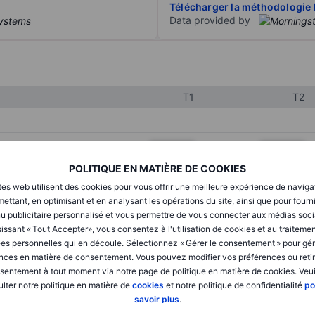
Télécharger la méthodologie 
Data provided by
T1
T2
XXXXXXX
XXXXXXX
POLITIQUE EN MATIÈRE DE COOKIES
XXXXXXX
XXXXXXX
tes web utilisent des cookies pour vous offrir une meilleure expérience de naviga
XXXXXXX
XXXXXXX
ettant, en optimisant et en analysant les opérations du site, ainsi que pour fourn
u publicitaire personnalisé et vous permettre de vous connecter aux médias soci
issant « Tout Accepter», vous consentez à l'utilisation de cookies et au traiteme
es personnelles qui en découle. Sélectionnez « Gérer le consentement » pour gér
XXXXXXX
XXXXXXX
nces en matière de consentement. Vous pouvez modifier vos préférences ou retir
sentement à tout moment via notre page de politique en matière de cookies. Veui
XXXXXXX
XXXXXXX
lter notre politique en matière de
cookies
et notre politique de confidentialité
po
savoir plus
.