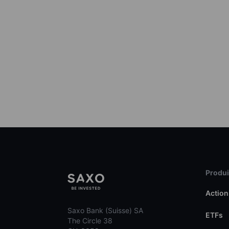
Produit
Action
Saxo Bank (Suisse) SA
ETFs
The Circle 38