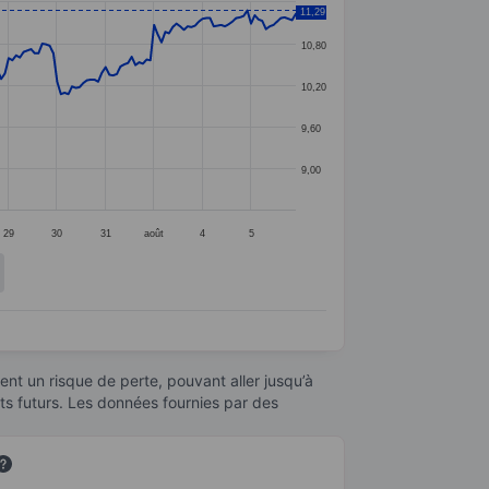
11,29
10,80
10,20
9,60
9,00
29
30
31
août
4
5
nt un risque de perte, pouvant aller jusqu’à
ats futurs. Les données fournies par des