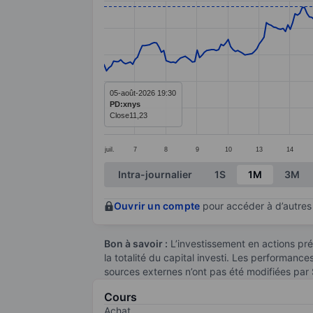
Line chart with 299 data points.
The chart has 1 X axis displaying categ
The chart has 1 Y axis displaying value
05-août-2026 19:30
PD:xnys
Close
11,23
juil.
7
8
9
10
13
14
End of interactive chart.
Intra-journalier
1S
1M
3M
Ouvrir un compte
pour accéder à d’autres 
Bon à savoir :
L’investissement en actions pré
la totalité du capital investi. Les performanc
sources externes n’ont pas été modifiées par
Cours
Achat