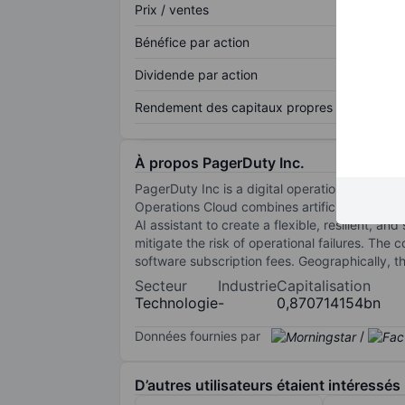
Prix / ventes
Bénéfice par action
Dividende par action
Rendement des capitaux propres
À propos PagerDuty Inc.
PagerDuty Inc is a digital operations managem
Operations Cloud combines artificial intellig
AI assistant to create a flexible, resilient, 
mitigate the risk of operational failures. T
software subscription fees. Geographically, t
Secteur
Industrie
Capitalisation
Technologie
-
0,870714154bn
Données fournies par
/
D’autres utilisateurs étaient intéressés