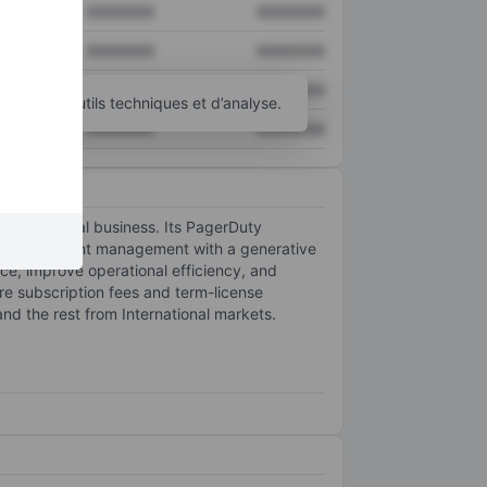
XXXXXXX
XXXXXXX
XXXXXXX
XXXXXXX
XXXXXXX
XXXXXXX
d’autres outils techniques et d’analyse.
XXXXXXX
XXXXXXX
dern, digital business. Its PagerDuty
ns, and incident management with a generative
nce, improve operational efficiency, and
re subscription fees and term-license
nd the rest from International markets.