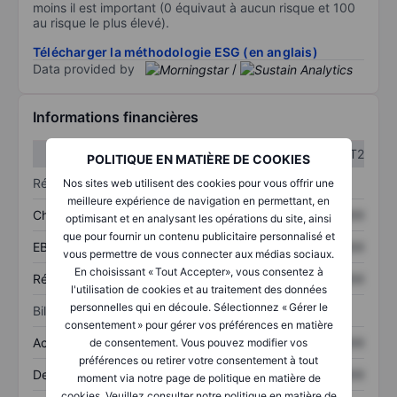
moins il est important (0 équivaut à aucun risque et 100
au risque le plus élevé).
Télécharger la méthodologie ESG (en anglais)
Data provided by
/
Informations financières
T1
T2
POLITIQUE EN MATIÈRE DE COOKIES
Résultats
Nos sites web utilisent des cookies pour vous offrir une
meilleure expérience de navigation en permettant, en
Chiffre d’affaires
XXXXXXX
XXXXXXX
optimisant et en analysant les opérations du site, ainsi
que pour fournir un contenu publicitaire personnalisé et
EBITDA
XXXXXXX
XXXXXXX
vous permettre de vous connecter aux médias sociaux.
En choisissant « Tout Accepter», vous consentez à
Résultat net
XXXXXXX
XXXXXXX
l'utilisation de cookies et au traitement des données
personnelles qui en découle. Sélectionnez « Gérer le
Bilan
consentement » pour gérer vos préférences en matière
Actifs totaux
XXXXXXX
XXXXXXX
de consentement. Vous pouvez modifier vos
préférences ou retirer votre consentement à tout
Dette totale
XXXXXXX
XXXXXXX
moment via notre page de politique en matière de
cookies. Veuillez consulter notre politique en matière de