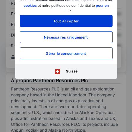
Ratios
cookies
et notre politique de confidentialité
pour en
savoir plus
.
Prix / ventes
XXXXXXX
XXXXXXX
Tout Accepter
Bénéfice par action
XXXXXXX
XXXXXXX
Dividende par action
XXXXXXX
XXXXXXX
Nécessaires uniquement
Rendement des
XXXXXXX
XXXXXXX
capitaux propres
Gérer le consentement
Ouvrir un compte
pour accéder à d’autres outils
techniques et d’analyse.
Suisse
À propos Pantheon Resources Plc
Pantheon Resources PLC is an oil and gas exploration
company based in the United Kingdom. The company
principally invests in oil and gas exploration and
development. There are two reportable operating
segments: U.S., which includes the Alaskan Operation
plus administration based in Alaska and Texas and UK;
Office for Pantheon Resources PLC. Its projects include
Ahpun, Kodiak and Alaska North Slope.