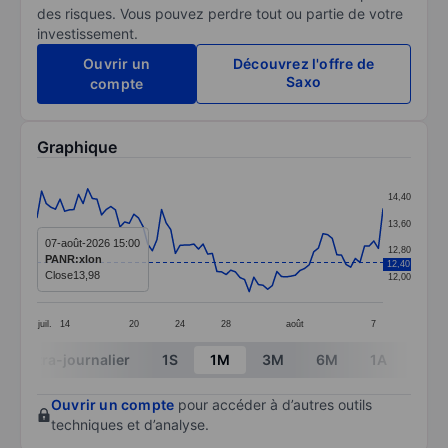
des risques. Vous pouvez perdre tout ou partie de votre
investissement.
Ouvrir un
Découvrez l'offre de
Saxo
compte
Graphique
Chart
14,40
Line chart with 76 data points.
13,60
The chart has 1 X axis displaying categories.
07-août-2026 15:00
12,80
PANR:xlon
12,40
The chart has 1 Y axis displaying values. Data ranges 
Close
13,98
12,00
juil.
14
20
24
28
août
7
End of interactive chart.
Intra-journalier
1S
1M
3M
6M
1A
3A
Ouvrir un compte
pour accéder à d’autres outils
techniques et d’analyse.