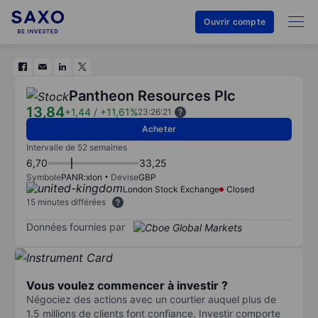
Ouvrir compte
Pantheon Resources Plc
13,84
+1,44
/
+11,61%
23:26:21
Acheter
Intervalle de 52 semaines
6,70
33,25
Symbole
PANR:xlon
Devise
GBP
London Stock Exchange
Closed
15 minutes différées
Données fournies par
Vous voulez commencer à investir ?
Négociez des actions avec un courtier auquel plus de
1.5 millions de clients font confiance. Investir comporte