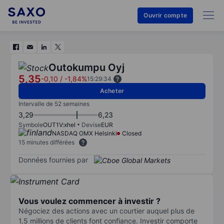
Ouvrir compte
Outokumpu Oyj
5,35
-0,10
/
-1,84%
15:29:34
Acheter
Intervalle de 52 semaines
3,29
6,23
Symbole
OUT1V:xhel
Devise
EUR
NASDAQ OMX Helsinki
Closed
15 minutes différées
Données fournies par
Vous voulez commencer à investir ?
Négociez des actions avec un courtier auquel plus de
1.5 millions de clients font confiance. Investir comporte