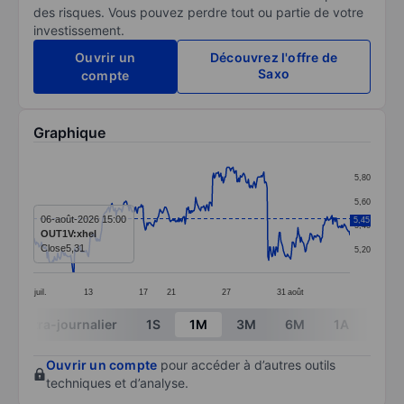
des risques. Vous pouvez perdre tout ou partie de votre
investissement.
Ouvrir un
Découvrez l'offre de
Saxo
compte
Graphique
Chart
5,80
Line chart with 391 data points.
5,60
The chart has 1 X axis displaying categories.
06-août-2026 15:00
5,45
5,40
OUT1V:xhel
The chart has 1 Y axis displaying values. Data ranges 
Close
5,31
5,20
juil.
13
17
21
27
31
août
End of interactive chart.
Intra-journalier
1S
1M
3M
6M
1A
3A
Ouvrir un compte
pour accéder à d’autres outils
techniques et d’analyse.