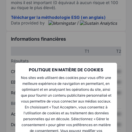
moins il est important (0 équivaut à aucun risque et 100
au risque le plus élevé).
Télécharger la méthodologie ESG (en anglais)
Data provided by
/
Informations financières
T1
T2
Résultats
POLITIQUE EN MATIÈRE DE COOKIES
Chiffre d’affaires
XXXXXXX
XXXXXXX
Nos sites web utilisent des cookies pour vous offrir une
EBITDA
XXXXXXX
XXXXXXX
meilleure expérience de navigation en permettant, en
optimisant et en analysant les opérations du site, ainsi
Résultat net
XXXXXXX
XXXXXXX
que pour fournir un contenu publicitaire personnalisé et
vous permettre de vous connecter aux médias sociaux.
Bilan
En choisissant « Tout Accepter», vous consentez à
l'utilisation de cookies et au traitement des données
Actifs totaux
XXXXXXX
XXXXXXX
personnelles qui en découle. Sélectionnez « Gérer le
Dette totale
XXXXXXX
XXXXXXX
consentement » pour gérer vos préférences en matière
de consentement. Vous pouvez modifier vos