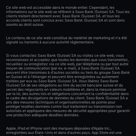
Ce site web est accessible dans le monde entier. Cependant, les
informations sur le site web se réfèrent à Saxo Bank (Suisse) SA. Tous les
clients traitent directement avec Saxo Bank (Suisse) SA. et tous les
accords clients sont conclus avec Saxo Bank (Suisse) SA et sont donc
soumis au droit suisse.
Le contenu de ce site web constitue du matériel de marketing et n'a été
signalé ou transmis à aucune autorité réglementaire.
Si vous contactez Saxo Bank (Suisse) SA ou visitez ce site web, vous
reconnaissez et acceptez que toutes les données que vous transmettez,
recueillez ou enregistrez via ce site web, par téléphone ou par tout autre
moyen de communication (par ex. e-mail), à Saxo Bank (Suisse) SA
peuvent être transmises à d'autres sociétés ou tiers du groupe Saxo Bank
en Suisse et à l'étranger et peuvent être enregistrées ou autrement
traitées par eux ou Saxo Bank (Suisse) SA. Vous libérez Saxo Bank
(Suisse) SA de ses obligations au titre du secret bancaire suisse et du
secret des négociants en valeurs mobilières et, dans la mesure permise
par la loi, des autres lois et obligations concernant la confidentialité dans
le cadre des divulgations de données du client. Saxo Bank (Suisse) SA a
pris des mesures techniques et organisationnelles de pointe pour
protéger lesdites données contre tout traitement ou transmission non
autorisés et appliquera des mesures de sécurité appropriées pour garantir
une protection adéquate desdites données.
Apple, iPad et iPhone sont des marques déposées d'Apple Inc.,
enregistrées aux États-Unis et dans d'autres pays. App Store est une