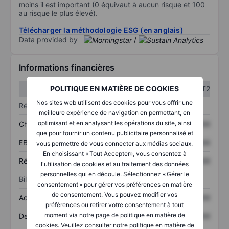
moins il est important (0 équivaut à aucun risque et 100
au risque le plus élevé).
Télécharger la méthodologie ESG (en anglais)
Data provided by
/
Informations financières
T1
T2
POLITIQUE EN MATIÈRE DE COOKIES
Nos sites web utilisent des cookies pour vous offrir une
Résultats
meilleure expérience de navigation en permettant, en
optimisant et en analysant les opérations du site, ainsi
Chiffre d’affaires
XXXXXXX
XXXXXXX
que pour fournir un contenu publicitaire personnalisé et
EBITDA
XXXXXXX
XXXXXXX
vous permettre de vous connecter aux médias sociaux.
En choisissant « Tout Accepter», vous consentez à
Résultat net
XXXXXXX
XXXXXXX
l'utilisation de cookies et au traitement des données
personnelles qui en découle. Sélectionnez « Gérer le
Bilan
consentement » pour gérer vos préférences en matière
de consentement. Vous pouvez modifier vos
Actifs totaux
XXXXXXX
XXXXXXX
préférences ou retirer votre consentement à tout
moment via notre page de politique en matière de
Dette totale
XXXXXXX
XXXXXXX
cookies. Veuillez consulter notre politique en matière de