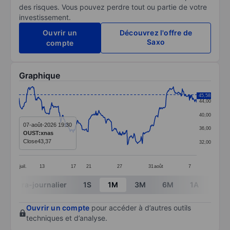
des risques. Vous pouvez perdre tout ou partie de votre
investissement.
Ouvrir un
Découvrez l'offre de
Saxo
compte
Graphique
Chart
45,58
44,00
Line chart with 299 data points.
40,00
The chart has 1 X axis displaying categories.
07-août-2026 19:30
36,00
OUST:xnas
The chart has 1 Y axis displaying values. Data ranges 
Close
43,37
32,00
juil.
13
17
21
27
31
août
7
End of interactive chart.
Intra-journalier
1S
1M
3M
6M
1A
3A
Ouvrir un compte
pour accéder à d’autres outils
techniques et d’analyse.