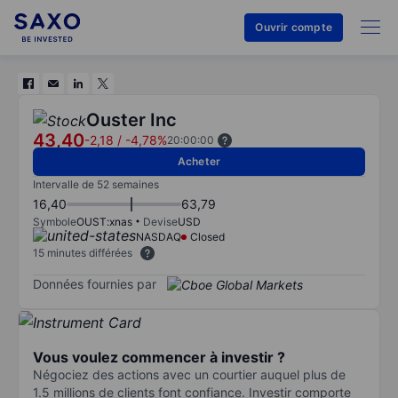
Ouvrir compte
Ouster Inc
43,40
-2,18
/
-4,78%
20:00:00
Acheter
Intervalle de 52 semaines
16,40
63,79
Symbole
OUST:xnas
Devise
USD
NASDAQ
Closed
15 minutes différées
Données fournies par
Vous voulez commencer à investir ?
Négociez des actions avec un courtier auquel plus de
1.5 millions de clients font confiance. Investir comporte