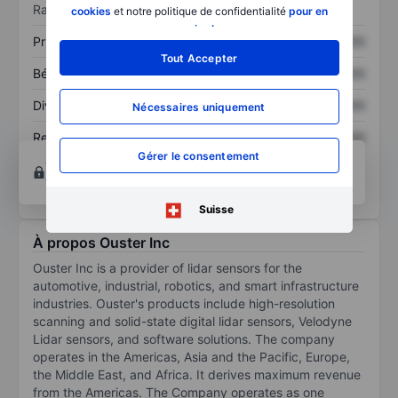
Ratios
cookies
et notre politique de confidentialité
pour en
savoir plus
.
Prix / ventes
XXXXXXX
XXXXXXX
Tout Accepter
Bénéfice par action
XXXXXXX
XXXXXXX
Dividende par action
XXXXXXX
XXXXXXX
Nécessaires uniquement
Rendement des
XXXXXXX
XXXXXXX
capitaux propres
Gérer le consentement
Ouvrir un compte
pour accéder à d’autres outils
techniques et d’analyse.
Suisse
À propos Ouster Inc
Ouster Inc is a provider of lidar sensors for the
automotive, industrial, robotics, and smart infrastructure
industries. Ouster's products include high-resolution
scanning and solid-state digital lidar sensors, Velodyne
Lidar sensors, and software solutions. The company
operates in the Americas, Asia and the Pacific, Europe,
the Middle East, and Africa. It derives maximum revenue
from the Americas. The Company operates as one