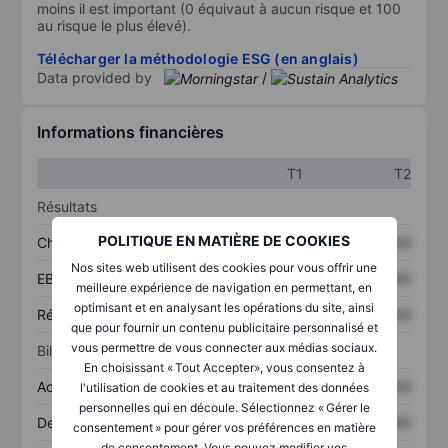
moins il est important (0 équivaut à aucun risque et 100
au risque le plus élevé).
Télécharger la méthodologie ESG (en anglais)
Data provided by
/
Informations financières
T1
T2
Résultats
POLITIQUE EN MATIÈRE DE COOKIES
Chiffre d’affaires
XXXXXXX
XXXXXXX
Nos sites web utilisent des cookies pour vous offrir une
EBITDA
XXXXXXX
XXXXXXX
meilleure expérience de navigation en permettant, en
optimisant et en analysant les opérations du site, ainsi
Résultat net
XXXXXXX
XXXXXXX
que pour fournir un contenu publicitaire personnalisé et
vous permettre de vous connecter aux médias sociaux.
Bilan
En choisissant « Tout Accepter», vous consentez à
Actifs totaux
XXXXXXX
XXXXXXX
l'utilisation de cookies et au traitement des données
personnelles qui en découle. Sélectionnez « Gérer le
Dette totale
XXXXXXX
XXXXXXX
consentement » pour gérer vos préférences en matière
de consentement. Vous pouvez modifier vos