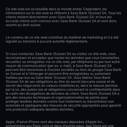
Ce site web est accessible dans le monde entier. Cependant, les
informations sur le site web se réfèrent à Saxo Bank (Suisse) SA. Tous les
clients traitent directement avec Saxo Bank (Suisse) SA. et tous les
accords clients sont conclus avec Saxo Bank (Suisse) SA et sont donc
soumis au droit suisse.
Le contenu de ce site web constitue du matériel de marketing et n'a été
signalé ou transmis à aucune autorité réglementaire.
Si vous contactez Saxo Bank (Suisse) SA ou visitez ce site web, vous
reconnaissez et acceptez que toutes les données que vous transmettez,
recueillez ou enregistrez via ce site web, par téléphone ou par tout autre
moyen de communication (par ex. e-mail), à Saxo Bank (Suisse) SA
peuvent être transmises à d'autres sociétés ou tiers du groupe Saxo Bank
en Suisse et à l'étranger et peuvent être enregistrées ou autrement
traitées par eux ou Saxo Bank (Suisse) SA. Vous libérez Saxo Bank
(Suisse) SA de ses obligations au titre du secret bancaire suisse et du
secret des négociants en valeurs mobilières et, dans la mesure permise
par la loi, des autres lois et obligations concernant la confidentialité dans
le cadre des divulgations de données du client. Saxo Bank (Suisse) SA a
pris des mesures techniques et organisationnelles de pointe pour
protéger lesdites données contre tout traitement ou transmission non
autorisés et appliquera des mesures de sécurité appropriées pour garantir
une protection adéquate desdites données.
Apple, iPad et iPhone sont des marques déposées d'Apple Inc.,
enregistrées aux États-Unis et dans d'autres pays. App Store est une