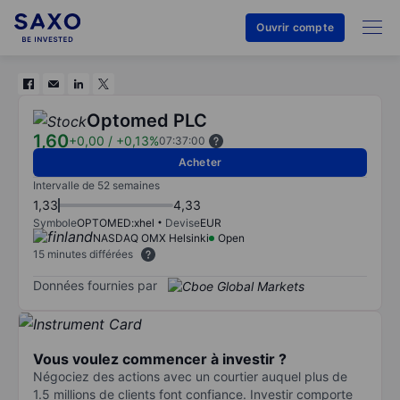
Ouvrir compte
Optomed PLC
1,60
+0,00
/
+0,13%
07:37:00
Acheter
Intervalle de 52 semaines
1,33
4,33
Symbole
OPTOMED:xhel
Devise
EUR
NASDAQ OMX Helsinki
Open
15 minutes différées
Données fournies par
Vous voulez commencer à investir ?
Négociez des actions avec un courtier auquel plus de
1.5 millions de clients font confiance. Investir comporte