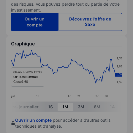
des risques. Vous pouvez perdre tout ou partie de votre
investissement.
Ouvrir un
Découvrez l'offre de
Saxo
compte
Graphique
Chart
1,70
Line chart with 87 data points.
1,65
The chart has 1 X axis displaying categories.
06-août-2026 12:30
1,60
1,60
OPTOMED:xhel
The chart has 1 Y axis displaying values. Data ranges f
Close
1,60
1,55
juil.
13
17
21
27
31
End of interactive chart.
Intra-journalier
1S
1M
3M
6M
1A
3A
Ouvrir un compte
pour accéder à d’autres outils
techniques et d’analyse.