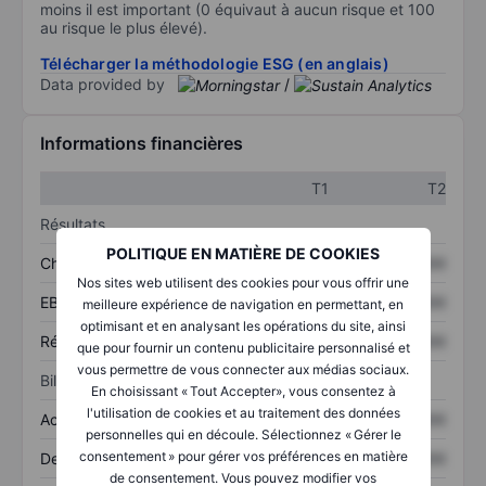
moins il est important (0 équivaut à aucun risque et 100
au risque le plus élevé).
Télécharger la méthodologie ESG (en anglais)
Data provided by
/
Informations financières
T1
T2
Résultats
POLITIQUE EN MATIÈRE DE COOKIES
Chiffre d’affaires
XXXXXXX
XXXXXXX
Nos sites web utilisent des cookies pour vous offrir une
EBITDA
XXXXXXX
XXXXXXX
meilleure expérience de navigation en permettant, en
optimisant et en analysant les opérations du site, ainsi
Résultat net
XXXXXXX
XXXXXXX
que pour fournir un contenu publicitaire personnalisé et
vous permettre de vous connecter aux médias sociaux.
Bilan
En choisissant « Tout Accepter», vous consentez à
l'utilisation de cookies et au traitement des données
Actifs totaux
XXXXXXX
XXXXXXX
personnelles qui en découle. Sélectionnez « Gérer le
consentement » pour gérer vos préférences en matière
Dette totale
XXXXXXX
XXXXXXX
de consentement. Vous pouvez modifier vos