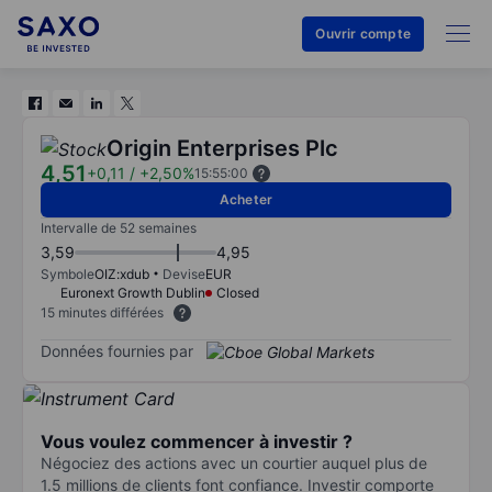
Ouvrir compte
Origin Enterprises Plc
4,51
+0,11
/
+2,50%
15:55:00
Acheter
Intervalle de 52 semaines
3,59
4,95
Symbole
OIZ:xdub
Devise
EUR
Euronext Growth Dublin
Closed
15 minutes différées
Données fournies par
Vous voulez commencer à investir ?
Négociez des actions avec un courtier auquel plus de
1.5 millions de clients font confiance. Investir comporte