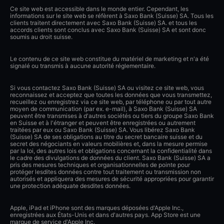
Ce site web est accessible dans le monde entier. Cependant, les
informations sur le site web se réfèrent à Saxo Bank (Suisse) SA. Tous les
clients traitent directement avec Saxo Bank (Suisse) SA. et tous les
accords clients sont conclus avec Saxo Bank (Suisse) SA et sont donc
soumis au droit suisse.
Le contenu de ce site web constitue du matériel de marketing et n'a été
signalé ou transmis à aucune autorité réglementaire.
Si vous contactez Saxo Bank (Suisse) SA ou visitez ce site web, vous
reconnaissez et acceptez que toutes les données que vous transmettez,
recueillez ou enregistrez via ce site web, par téléphone ou par tout autre
moyen de communication (par ex. e-mail), à Saxo Bank (Suisse) SA
peuvent être transmises à d'autres sociétés ou tiers du groupe Saxo Bank
en Suisse et à l'étranger et peuvent être enregistrées ou autrement
traitées par eux ou Saxo Bank (Suisse) SA. Vous libérez Saxo Bank
(Suisse) SA de ses obligations au titre du secret bancaire suisse et du
secret des négociants en valeurs mobilières et, dans la mesure permise
par la loi, des autres lois et obligations concernant la confidentialité dans
le cadre des divulgations de données du client. Saxo Bank (Suisse) SA a
pris des mesures techniques et organisationnelles de pointe pour
protéger lesdites données contre tout traitement ou transmission non
autorisés et appliquera des mesures de sécurité appropriées pour garantir
une protection adéquate desdites données.
Apple, iPad et iPhone sont des marques déposées d'Apple Inc.,
enregistrées aux États-Unis et dans d'autres pays. App Store est une
marque de service d'Apple Inc.